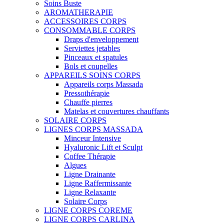
Soins Buste
AROMATHERAPIE
ACCESSOIRES CORPS
CONSOMMABLE CORPS
Draps d'enveloppement
Serviettes jetables
Pinceaux et spatules
Bols et coupelles
APPAREILS SOINS CORPS
Appareils corps Massada
Pressothérapie
Chauffe pierres
Matelas et couvertures chauffants
SOLAIRE CORPS
LIGNES CORPS MASSADA
Minceur Intensive
Hyaluronic Lift et Sculpt
Coffee Thérapie
Algues
Ligne Drainante
Ligne Raffermissante
Ligne Relaxante
Solaire Corps
LIGNE CORPS COREME
LIGNE CORPS CARLINA