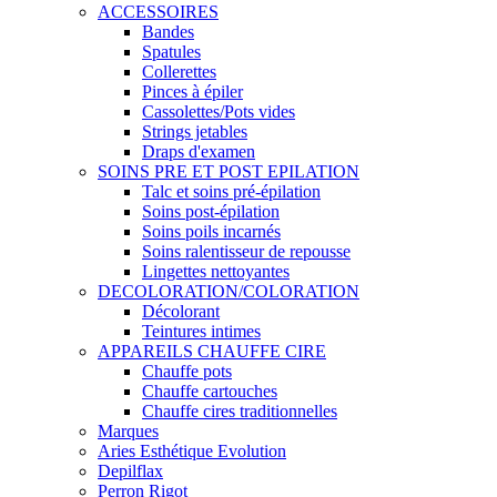
ACCESSOIRES
Bandes
Spatules
Collerettes
Pinces à épiler
Cassolettes/Pots vides
Strings jetables
Draps d'examen
SOINS PRE ET POST EPILATION
Talc et soins pré-épilation
Soins post-épilation
Soins poils incarnés
Soins ralentisseur de repousse
Lingettes nettoyantes
DECOLORATION/COLORATION
Décolorant
Teintures intimes
APPAREILS CHAUFFE CIRE
Chauffe pots
Chauffe cartouches
Chauffe cires traditionnelles
Marques
Aries Esthétique Evolution
Depilflax
Perron Rigot