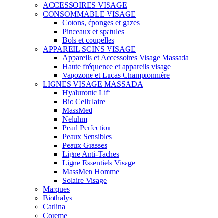
ACCESSOIRES VISAGE
CONSOMMABLE VISAGE
Cotons, éponges et gazes
Pinceaux et spatules
Bols et coupelles
APPAREIL SOINS VISAGE
Appareils et Accessoires Visage Massada
Haute fréquence et appareils visage
Vapozone et Lucas Championnière
LIGNES VISAGE MASSADA
Hyaluronic Lift
Bio Cellulaire
MassMed
Neluhm
Pearl Perfection
Peaux Sensibles
Peaux Grasses
Ligne Anti-Taches
Ligne Essentiels Visage
MassMen Homme
Solaire Visage
Marques
Biothalys
Carlina
Coreme