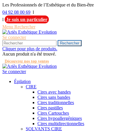
Les Professionnels de l’Esthétique et du Bien-être
04 92 08 00 69
l
l
Je suis un particulier
Menu
Rechercher
Se connecter
Rechercher
Cliquer pour plus de produits.
Aucun produit n'a été trouvé.
Découvrez nos top ventes
Se connecter
Épilation
CIRE
Cires avec bandes
Cires sans bandes
Cires traditionnelles
Cires pastilles
Cires Cartouches
Cires hypoallergéniques
Cires multidirectionnelles
SOLVANTS CIRE