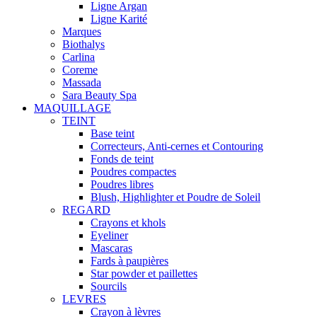
Ligne Argan
Ligne Karité
Marques
Biothalys
Carlina
Coreme
Massada
Sara Beauty Spa
MAQUILLAGE
TEINT
Base teint
Correcteurs, Anti-cernes et Contouring
Fonds de teint
Poudres compactes
Poudres libres
Blush, Highlighter et Poudre de Soleil
REGARD
Crayons et khols
Eyeliner
Mascaras
Fards à paupières
Star powder et paillettes
Sourcils
LEVRES
Crayon à lèvres