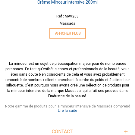
Crème Minceur Intensive 200ml
Ref : MAV208
Massada
AFFICHER PLUS
La minceur est un sujet de préoccupation majeur pour de nombreuses
personnes. En tant qu'esthéticiennes et professionnels de la beauté, vous
êtes sans doute bien conscients de cela et vous avez probablement
rencontré de nombreux clients cherchant à perdre du poids et à affiner leur
silhouette. C'est pourquoi nous avons créé une sélection de produits pour
la minceur intensive de la marque Massada, qui a fait ses preuves dans
l'industrie de la beauté.
Notre gamme de produits pour la minceur intensive de Massada comprend
Lire la suite
des crèmes amincissantes, des gels raffermissants, des huiles de
massage, des compléments alimentaires, ainsi que d'autres produits
innovants qui aident à affiner la silhouette. Tous nos produits pour la
minceur intensive sont formulés avec des ingrédients naturels et de
CONTACT
qualité supérieure, qui ont été rigoureusement testés pour leur efficacité.