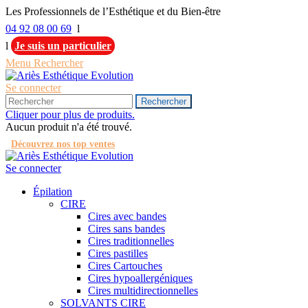
Les Professionnels de l’Esthétique et du Bien-être
04 92 08 00 69
l
l
Je suis un particulier
Menu
Rechercher
Se connecter
Rechercher
Cliquer pour plus de produits.
Aucun produit n'a été trouvé.
Découvrez nos top ventes
Se connecter
Épilation
CIRE
Cires avec bandes
Cires sans bandes
Cires traditionnelles
Cires pastilles
Cires Cartouches
Cires hypoallergéniques
Cires multidirectionnelles
SOLVANTS CIRE