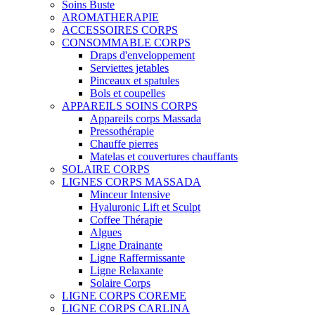
Soins Buste
AROMATHERAPIE
ACCESSOIRES CORPS
CONSOMMABLE CORPS
Draps d'enveloppement
Serviettes jetables
Pinceaux et spatules
Bols et coupelles
APPAREILS SOINS CORPS
Appareils corps Massada
Pressothérapie
Chauffe pierres
Matelas et couvertures chauffants
SOLAIRE CORPS
LIGNES CORPS MASSADA
Minceur Intensive
Hyaluronic Lift et Sculpt
Coffee Thérapie
Algues
Ligne Drainante
Ligne Raffermissante
Ligne Relaxante
Solaire Corps
LIGNE CORPS COREME
LIGNE CORPS CARLINA