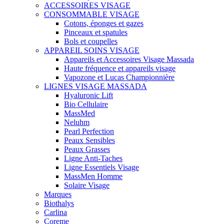
ACCESSOIRES VISAGE
CONSOMMABLE VISAGE
Cotons, éponges et gazes
Pinceaux et spatules
Bols et coupelles
APPAREIL SOINS VISAGE
Appareils et Accessoires Visage Massada
Haute fréquence et appareils visage
Vapozone et Lucas Championnière
LIGNES VISAGE MASSADA
Hyaluronic Lift
Bio Cellulaire
MassMed
Neluhm
Pearl Perfection
Peaux Sensibles
Peaux Grasses
Ligne Anti-Taches
Ligne Essentiels Visage
MassMen Homme
Solaire Visage
Marques
Biothalys
Carlina
Coreme