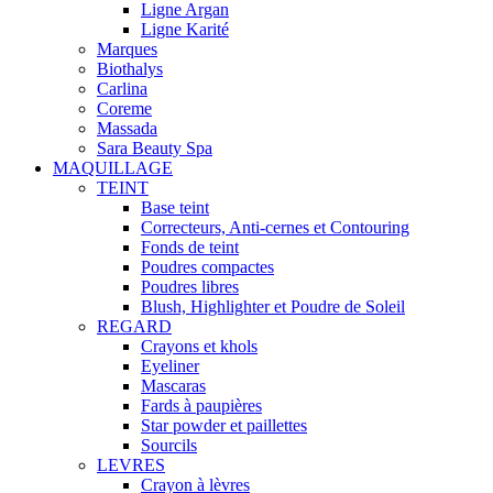
Ligne Argan
Ligne Karité
Marques
Biothalys
Carlina
Coreme
Massada
Sara Beauty Spa
MAQUILLAGE
TEINT
Base teint
Correcteurs, Anti-cernes et Contouring
Fonds de teint
Poudres compactes
Poudres libres
Blush, Highlighter et Poudre de Soleil
REGARD
Crayons et khols
Eyeliner
Mascaras
Fards à paupières
Star powder et paillettes
Sourcils
LEVRES
Crayon à lèvres