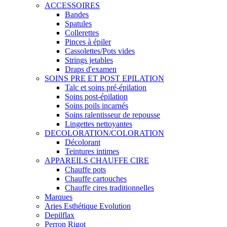
ACCESSOIRES
Bandes
Spatules
Collerettes
Pinces à épiler
Cassolettes/Pots vides
Strings jetables
Draps d'examen
SOINS PRE ET POST EPILATION
Talc et soins pré-épilation
Soins post-épilation
Soins poils incarnés
Soins ralentisseur de repousse
Lingettes nettoyantes
DECOLORATION/COLORATION
Décolorant
Teintures intimes
APPAREILS CHAUFFE CIRE
Chauffe pots
Chauffe cartouches
Chauffe cires traditionnelles
Marques
Aries Esthétique Evolution
Depilflax
Perron Rigot