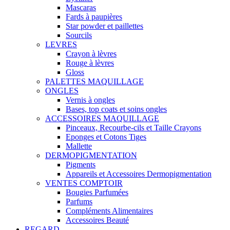
Mascaras
Fards à paupières
Star powder et paillettes
Sourcils
LEVRES
Crayon à lèvres
Rouge à lèvres
Gloss
PALETTES MAQUILLAGE
ONGLES
Vernis à ongles
Bases, top coats et soins ongles
ACCESSOIRES MAQUILLAGE
Pinceaux, Recourbe-cils et Taille Crayons
Eponges et Cotons Tiges
Mallette
DERMOPIGMENTATION
Pigments
Appareils et Accessoires Dermopigmentation
VENTES COMPTOIR
Bougies Parfumées
Parfums
Compléments Alimentaires
Accessoires Beauté
REGARD