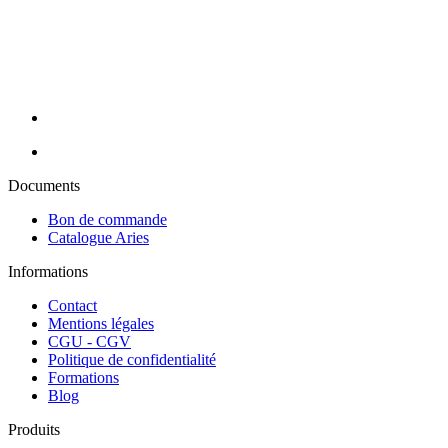
conseillères sont à votre écoute pour cibler vos besoins et y répondre
efficacement grâce à nos partenaires de renom : Massada, Carlina,
Perron Rigot, Dr Temt, Réfectocil, Ligne K, Juliana Nails... Nous
assurons la livraison de vos commandes en 24H sur toute la France
métropolitaine (hors Corse).
Documents
Bon de commande
Catalogue Aries
Informations
Contact
Mentions légales
CGU - CGV
Politique de confidentialité
Formations
Blog
Produits