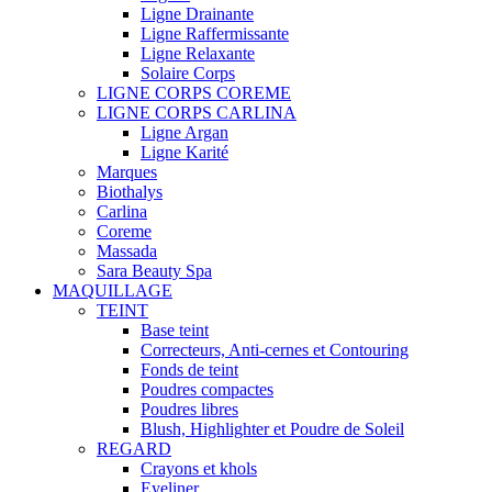
Ligne Drainante
Ligne Raffermissante
Ligne Relaxante
Solaire Corps
LIGNE CORPS COREME
LIGNE CORPS CARLINA
Ligne Argan
Ligne Karité
Marques
Biothalys
Carlina
Coreme
Massada
Sara Beauty Spa
MAQUILLAGE
TEINT
Base teint
Correcteurs, Anti-cernes et Contouring
Fonds de teint
Poudres compactes
Poudres libres
Blush, Highlighter et Poudre de Soleil
REGARD
Crayons et khols
Eyeliner