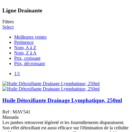
Ligne Drainante
Filtres
Select
Meilleures ventes
Pertinence
Nom, A à Z
Nom, Z à A
Prix, croissant
Prix, décroissant
1/1
Huile Détoxifiante Drainage Lymphatique, 250ml
Ref : MAV541
Massada
Les jambes retrouvent légèreté et les fourmillements disparaissent.
Son effet détoxifiant est aussi efficace sur l'élimination de la cellulite