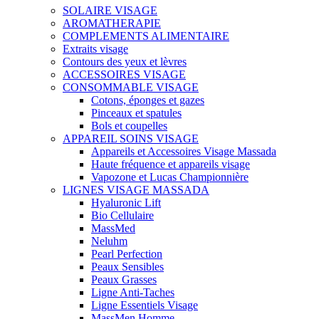
SOLAIRE VISAGE
AROMATHERAPIE
COMPLEMENTS ALIMENTAIRE
Extraits visage
Contours des yeux et lèvres
ACCESSOIRES VISAGE
CONSOMMABLE VISAGE
Cotons, éponges et gazes
Pinceaux et spatules
Bols et coupelles
APPAREIL SOINS VISAGE
Appareils et Accessoires Visage Massada
Haute fréquence et appareils visage
Vapozone et Lucas Championnière
LIGNES VISAGE MASSADA
Hyaluronic Lift
Bio Cellulaire
MassMed
Neluhm
Pearl Perfection
Peaux Sensibles
Peaux Grasses
Ligne Anti-Taches
Ligne Essentiels Visage
MassMen Homme