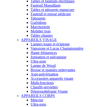
Tables et fauteuils électriques
Fauteuil Maquillage
Tables et tabourets manucure
Fauteuil et repose pédicure
Tabourets
Guéridons
Marchepieds
Mobilier bois
Tables pliantes
APPAREILS VISAGE
Lampes loupe et éclairage
Vapozone et Lucas Championnière
Haute fréquences
Ionisation et galvanique
Ultra-sons
Lampe de Wood
Brosse et spatules nettoyantes
Aspi-pulvérisation
Accessoires appareils visage
Multi-fonctions
Chauffe-serviettes
Dépressothérapie Visage
APPAREILS CORPS
Minceur
Ultra-sons