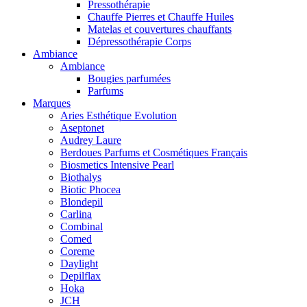
Pressothérapie
Chauffe Pierres et Chauffe Huiles
Matelas et couvertures chauffants
Dépressothérapie Corps
Ambiance
Ambiance
Bougies parfumées
Parfums
Marques
Aries Esthétique Evolution
Aseptonet
Audrey Laure
Berdoues Parfums et Cosmétiques Français
Biosmetics Intensive Pearl
Biothalys
Biotic Phocea
Blondepil
Carlina
Combinal
Comed
Coreme
Daylight
Depilflax
Hoka
JCH