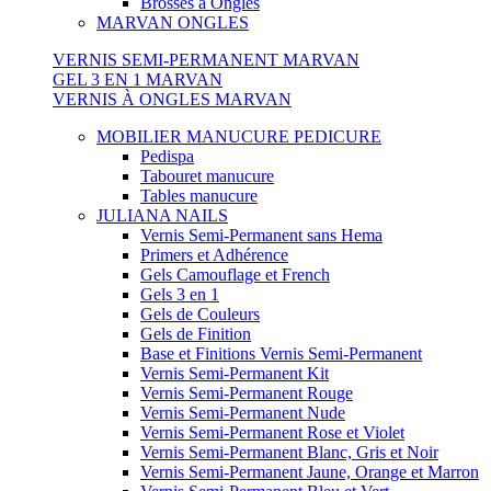
Brosses à Ongles
MARVAN ONGLES
VERNIS SEMI-PERMANENT MARVAN
GEL 3 EN 1 MARVAN
VERNIS À ONGLES MARVAN
MOBILIER MANUCURE PEDICURE
Pedispa
Tabouret manucure
Tables manucure
JULIANA NAILS
Vernis Semi-Permanent sans Hema
Primers et Adhérence
Gels Camouflage et French
Gels 3 en 1
Gels de Couleurs
Gels de Finition
Base et Finitions Vernis Semi-Permanent
Vernis Semi-Permanent Kit
Vernis Semi-Permanent Rouge
Vernis Semi-Permanent Nude
Vernis Semi-Permanent Rose et Violet
Vernis Semi-Permanent Blanc, Gris et Noir
Vernis Semi-Permanent Jaune, Orange et Marron