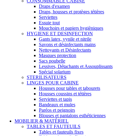
CONSOMMABLE CABINE
Draps d'examen
Draps, housses et protèges tétières
Serviettes
Essuie tout
Mouchoirs et papiers hygièniques
HYGIENE ET DESINFECTION
Gants latex, vynile et nitrile
Savons et désinfectants mains
Nettoyants et Désinfectants
Masques protection
Sacs poubelle
Lessives, Détachants et Assouplissants
Spécial solarium
STERILISATEURS
LINGES POUR CABINE
Housses pour tables et tabourets
Housses coussins et tétières
Serviettes et tapis
Bandeaux et mules
Paréos et peignoirs
Blouses et pantalons esthéticiennes
MOBILIER & MATÉRIEL
TABLES ET FAUTEUILS
Tables et fauteuils fixes