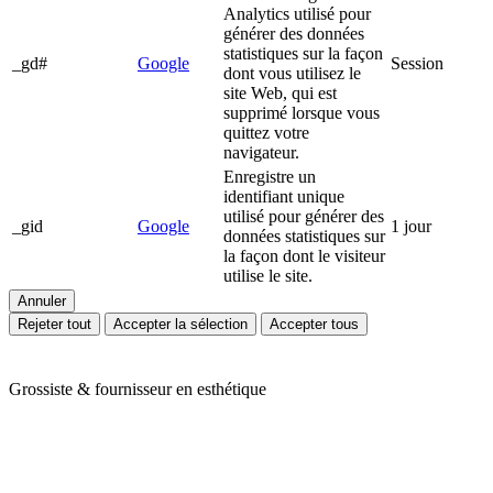
Analytics utilisé pour
générer des données
statistiques sur la façon
_gd#
Google
Session
dont vous utilisez le
site Web, qui est
supprimé lorsque vous
quittez votre
navigateur.
Enregistre un
identifiant unique
utilisé pour générer des
_gid
Google
1 jour
données statistiques sur
la façon dont le visiteur
utilise le site.
Annuler
Rejeter tout
Accepter la sélection
Accepter tous
Grossiste & fournisseur en esthétique
Ariès Esthétique vous accompagne depuis plus de 24 ans dans votre
quotidien de professionnels de l'esthétique et du bien-être. Nous
vous proposons une large gamme de produits en mobilier,
appareillage et consommable avec des prix toujours compétitifs. Nos