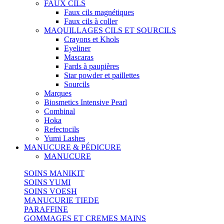
FAUX CILS
Faux cils magnétiques
Faux cils à coller
MAQUILLAGES CILS ET SOURCILS
Crayons et Khols
Eyeliner
Mascaras
Fards à paupières
Star powder et paillettes
Sourcils
Marques
Biosmetics Intensive Pearl
Combinal
Hoka
Refectocils
Yumi Lashes
MANUCURE & PÉDICURE
MANUCURE
SOINS MANIKIT
SOINS YUMI
SOINS VOESH
MANUCURIE TIEDE
PARAFFINE
GOMMAGES ET CREMES MAINS