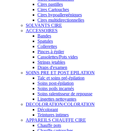
Cires pastilles
Cires Cartouches
Cires hypoallergéniques
Cires multidirectionnelles
SOLVANTS CIRE
ACCESSOIRES
Bandes
Spatules
Collerettes
Pinces à épiler
Cassolettes/Pots vides
Strings jetables
Draps d'examen
SOINS PRE ET POST EPILATION
Talc et soins pré-épilation
Soins post-épilation
Soins poils incarnés
Soins ralentisseur de repousse
Lingettes nettoyantes
DECOLORATION/COLORATION
Décolorant
Teintures intimes
APPAREILS CHAUFFE CIRE
Chauffe pots
Chauffe cartouches