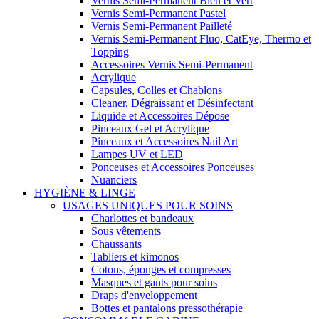
Vernis Semi-Permanent Bleu et Vert
Vernis Semi-Permanent Pastel
Vernis Semi-Permanent Pailleté
Vernis Semi-Permanent Fluo, CatEye, Thermo et
Topping
Accessoires Vernis Semi-Permanent
Acrylique
Capsules, Colles et Chablons
Cleaner, Dégraissant et Désinfectant
Liquide et Accessoires Dépose
Pinceaux Gel et Acrylique
Pinceaux et Accessoires Nail Art
Lampes UV et LED
Ponceuses et Accessoires Ponceuses
Nuanciers
HYGIÈNE & LINGE
USAGES UNIQUES POUR SOINS
Charlottes et bandeaux
Sous vêtements
Chaussants
Tabliers et kimonos
Cotons, éponges et compresses
Masques et gants pour soins
Draps d'enveloppement
Bottes et pantalons pressothérapie