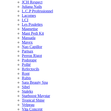
JCH Respect
Juliana Nails
L.C.P Professionnel
Lacomes
LCI
Les Poulettes
Magnetise
Mani Pedi Kit
Massada
Mavex
Nao Capillor
Parisax
Perron Rigot
Podorape
Pollié
Refectocils
Ront
Rubis
Sara Beauty Spa
Sibel
Staleks
Starboost Maystar
Tropical Shine
Velpeau
Vita Concept