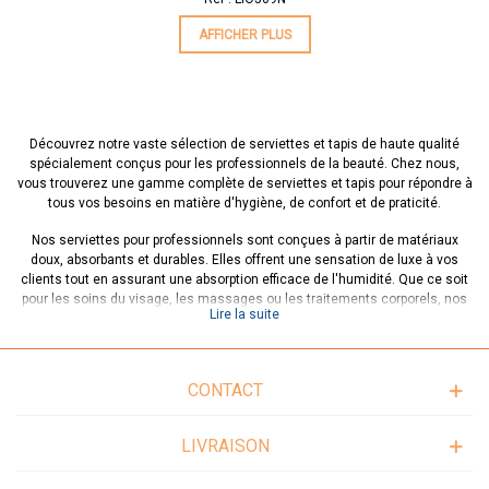
AFFICHER PLUS
Découvrez notre vaste sélection de serviettes et tapis de haute qualité
spécialement conçus pour les professionnels de la beauté. Chez nous,
vous trouverez une gamme complète de serviettes et tapis pour répondre à
tous vos besoins en matière d'hygiène, de confort et de praticité.
Nos serviettes pour professionnels sont conçues à partir de matériaux
doux, absorbants et durables. Elles offrent une sensation de luxe à vos
clients tout en assurant une absorption efficace de l'humidité. Que ce soit
pour les soins du visage, les massages ou les traitements corporels, nos
Lire la suite
serviettes de qualité professionnelle sont indispensables pour garantir une
expérience agréable et hygiénique.
Nous proposons également une variété de tapis pour professionnels qui
CONTACT
ajoutent une touche de confort et de praticité à votre espace de travail. Nos
tapis sont conçus pour offrir un soutien ergonomique pendant les longues
séances de travail, réduisant ainsi la fatigue et les tensions musculaires.
LIVRAISON
De plus, ils contribuent à maintenir une propreté optimale en protégeant le
sol des éclaboussures et des résidus de produits.