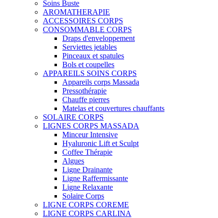
Soins Buste
AROMATHERAPIE
ACCESSOIRES CORPS
CONSOMMABLE CORPS
Draps d'enveloppement
Serviettes jetables
Pinceaux et spatules
Bols et coupelles
APPAREILS SOINS CORPS
Appareils corps Massada
Pressothérapie
Chauffe pierres
Matelas et couvertures chauffants
SOLAIRE CORPS
LIGNES CORPS MASSADA
Minceur Intensive
Hyaluronic Lift et Sculpt
Coffee Thérapie
Algues
Ligne Drainante
Ligne Raffermissante
Ligne Relaxante
Solaire Corps
LIGNE CORPS COREME
LIGNE CORPS CARLINA