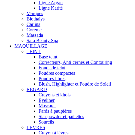
Ligne Argan
Ligne Karité
Marques
Biothalys
Carlina
Coreme
Massada
Sara Beauty Spa
MAQUILLAGE
TEINT
Base teint
Correcteurs, Anti-cernes et Contouring
Fonds de teint
Poudres compactes
Poudres libres
Blush, Highlighter et Poudre de Soleil
REGARD
Crayons et khols
Eyeliner
Mascaras
Fards à paupières
Star powder et paillettes
Sourcils
LEVRES
Crayon à lèvres