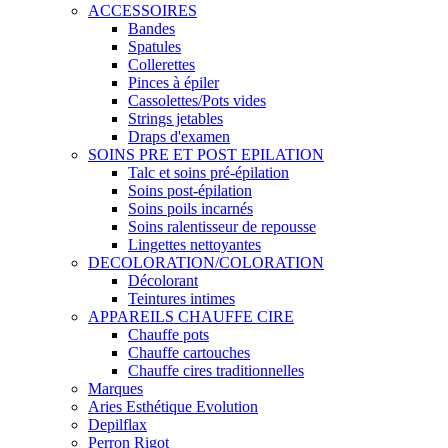
ACCESSOIRES
Bandes
Spatules
Collerettes
Pinces à épiler
Cassolettes/Pots vides
Strings jetables
Draps d'examen
SOINS PRE ET POST EPILATION
Talc et soins pré-épilation
Soins post-épilation
Soins poils incarnés
Soins ralentisseur de repousse
Lingettes nettoyantes
DECOLORATION/COLORATION
Décolorant
Teintures intimes
APPAREILS CHAUFFE CIRE
Chauffe pots
Chauffe cartouches
Chauffe cires traditionnelles
Marques
Aries Esthétique Evolution
Depilflax
Perron Rigot