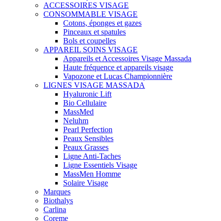
ACCESSOIRES VISAGE
CONSOMMABLE VISAGE
Cotons, éponges et gazes
Pinceaux et spatules
Bols et coupelles
APPAREIL SOINS VISAGE
Appareils et Accessoires Visage Massada
Haute fréquence et appareils visage
Vapozone et Lucas Championnière
LIGNES VISAGE MASSADA
Hyaluronic Lift
Bio Cellulaire
MassMed
Neluhm
Pearl Perfection
Peaux Sensibles
Peaux Grasses
Ligne Anti-Taches
Ligne Essentiels Visage
MassMen Homme
Solaire Visage
Marques
Biothalys
Carlina
Coreme