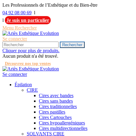
Les Professionnels de l’Esthétique et du Bien-être
04 92 08 00 69
l
l
Je suis un particulier
Menu
Rechercher
Se connecter
Rechercher
Cliquer pour plus de produits.
Aucun produit n'a été trouvé.
Découvrez nos top ventes
Se connecter
Épilation
CIRE
Cires avec bandes
Cires sans bandes
Cires traditionnelles
Cires pastilles
Cires Cartouches
Cires hypoallergéniques
Cires multidirectionnelles
SOLVANTS CIRE