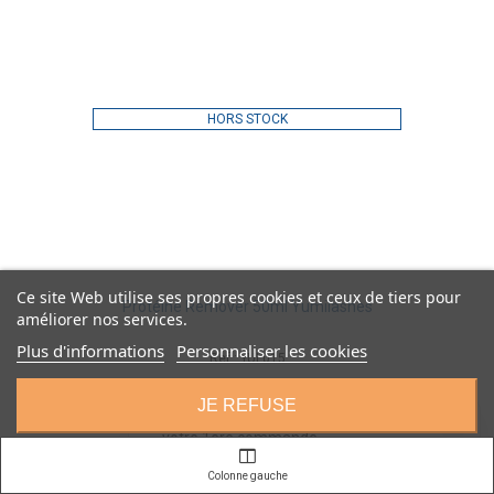
HORS STOCK
Ce site Web utilise ses propres cookies et ceux de tiers pour
Protéine Remover 50ml Yumilashes
améliorer nos services.
Plus d'informations
Personnaliser les cookies
Ref : YUL015
Yumi Lashes
JE REFUSE
🎁
Nouveaux clients :
10€ de remise
sur
AFFICHER PLUS
×
votre 1ère commande
avec le code
BIENVENUE
J'ACCEPTE
Colonne gauche