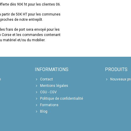
ant les produits de la gamme "Algues" de Massada, vous pouvez offrir à vos clien
fferte dès 90€ ht pour les clientes 06.
s. La combinaison de l'expertise de Massada en matière de soins de beauté profe
gamme un choix idéal pour les esthéticiennes et
 à partir de 50€ HT pour les communes
proches de notre entrepôt.
es frais de port sera envoyé pour les
en Corse et les commandes contenant
u matériel et/ou du mobilier.
INFORMATIONS
PRODUITS
e
Contact
Nouveaux pr
Mentions légales
CGU - CGV
Politique de confidentialité
Formations
Blog