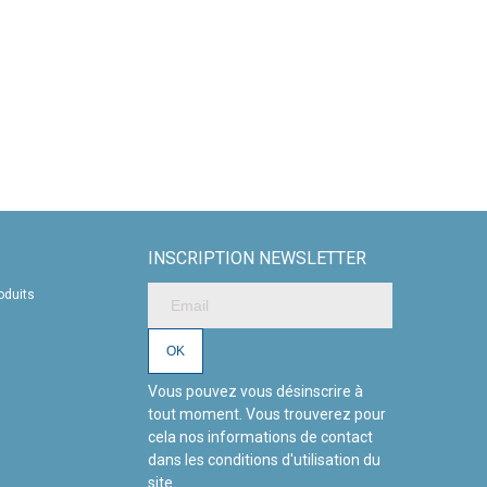
ts des soins de qualité supérieure qui répondent à leurs besoins
ssionnels et des bienfaits des algues pour la peau font de cette
 les salons de beauté.
INSCRIPTION NEWSLETTER
oduits
Vous pouvez vous désinscrire à
tout moment. Vous trouverez pour
cela nos informations de contact
dans les conditions d'utilisation du
site.