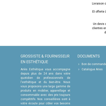
En utilis
Livraison o
spécifique
Et offerte
Un devis d
clientes 
d
GROSSISTE & FOURNISSEUR
DOCUMENTS
EN ESTHÉTIQUE
Bon de command
Ariès Esthétique vous accompagne
Catalogue Aries
depuis plus de 24 ans dans votre
quotidien de professionnels de
l'esthétique et du bien-être. Nous
vous proposons une large gamme de
produits en mobilier, appareillage et
consommable avec des prix toujours
compétitifs. Nos conseillères sont à
votre écoute pour cibler vos besoins