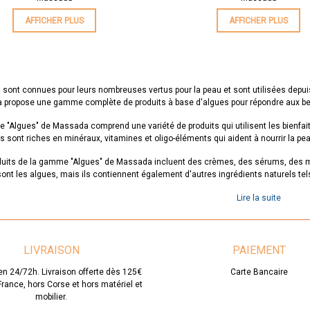
AFFICHER PLUS
AFFICHER PLUS
 sont connues pour leurs nombreuses vertus pour la peau et sont utilisées depu
propose une gamme complète de produits à base d'algues pour répondre aux bes
"Algues" de Massada comprend une variété de produits qui utilisent les bienfait
s sont riches en minéraux, vitamines et oligo-éléments qui aident à nourrir la peau
duits de la gamme "Algues" de Massada incluent des crèmes, des sérums, des ma
ont les algues, mais ils contiennent également d'autres ingrédients naturels tels q
e hydratante à l'algue est un produit phare de la gamme. Cette crème légère et 
Lire la suite
profondeur et la protéger contre les agressions extérieures. Elle est 
 à l'algue est un autre produit populaire de la gamme. Ce masque nourrissant et p
douce et éclatante. Il est parfait pour les pea
LIVRAISON
PAIEMENT
ticiennes et les salons de beauté peuvent également profiter des avantages de
en 24/72h. Livraison offerte dès 125€
Carte Bancaire
d'algues. Ces soins sont une excellente façon d'offrir des traitements naturels à v
 France, hors Corse et hors matériel et
saine.
mobilier.