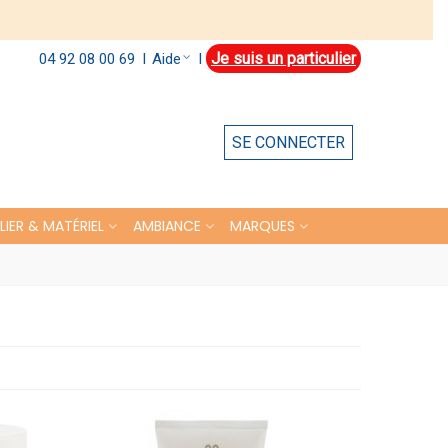
Je suis un particulier
Aide
04 92 08 00 69
l
l
SE CONNECTER
LIER & MATÉRIEL
AMBIANCE
MARQUES