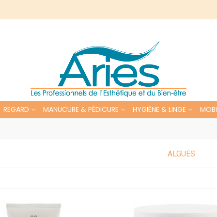
REGARD
MANUCURE & PÉDICURE
HYGIÈNE & LINGE
MOBI
ALGUES