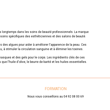
is longtemps dans les soins de beauté professionnels. La marque
oins spécifiques des esthéticiennes et des salons de beauté.
s des algues pour aider à améliorer l'apparence de la peau. Ces
, à stimuler la circulation sanguine et à éliminer les toxines.
sques et des gels pour le corps. Les ingrédients clés de ces
ue l'huile d'olive, le beurre de karité et les huiles essentielles.
non grasse pénètre rapidement dans la peau pour la nourrir en
idéale pour les peaux sèches et déshydratées.
urifiant aide à éliminer les impuretés de la peau et à la laisser
ux grasses et mixtes.
FORMATION
 la gamme "Algues" de Massada en proposant des soins en cabine
Nous vous conseillons au 04 92 08 00 69
os clients et de les aider à obtenir une peau plus belle et plus