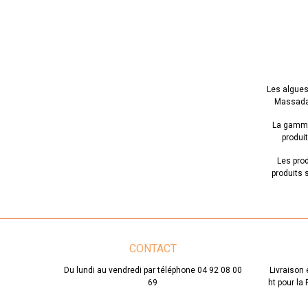
Les algues
Massada 
La gamme 
produit
Les pro
produits s
La crèm
Le masque
CONTACT
Les esthé
Du lundi au vendredi par téléphone 04 92 08 00
Livraison 
à base 
69
ht pour la