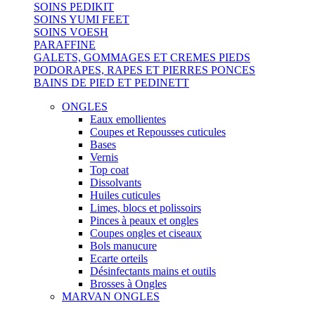
SOINS PEDIKIT
SOINS YUMI FEET
SOINS VOESH
PARAFFINE
GALETS, GOMMAGES ET CREMES PIEDS
PODORAPES, RAPES ET PIERRES PONCES
BAINS DE PIED ET PEDINETT
ONGLES
Eaux emollientes
Coupes et Repousses cuticules
Bases
Vernis
Top coat
Dissolvants
Huiles cuticules
Limes, blocs et polissoirs
Pinces à peaux et ongles
Coupes ongles et ciseaux
Bols manucure
Ecarte orteils
Désinfectants mains et outils
Brosses à Ongles
MARVAN ONGLES