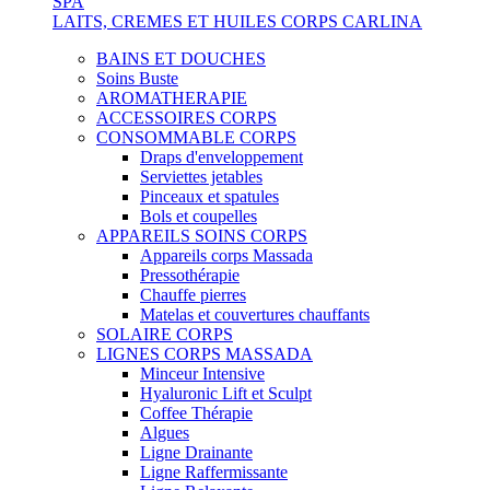
SPA
LAITS, CREMES ET HUILES CORPS CARLINA
BAINS ET DOUCHES
Soins Buste
AROMATHERAPIE
ACCESSOIRES CORPS
CONSOMMABLE CORPS
Draps d'enveloppement
Serviettes jetables
Pinceaux et spatules
Bols et coupelles
APPAREILS SOINS CORPS
Appareils corps Massada
Pressothérapie
Chauffe pierres
Matelas et couvertures chauffants
SOLAIRE CORPS
LIGNES CORPS MASSADA
Minceur Intensive
Hyaluronic Lift et Sculpt
Coffee Thérapie
Algues
Ligne Drainante
Ligne Raffermissante