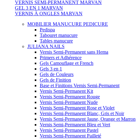
VERNIS SEMI-PERMANENT MARVAN
GEL 3 EN 1 MARVAN
VERNIS À ONGLES MARVAN
MOBILIER MANUCURE PEDICURE
Pedispa
Tabouret manucure
Tables manucure
JULIANA NAILS
Vernis Semi-Permanent sans Hema
Primers et Adhérence
Gels Camouflage et French
Gels 3 en 1
Gels de Couleurs
Gels de Finition
Base et Finitions Vernis Semi-Permanent
Vernis Semi-Permanent Kit
Vernis Semi-Permanent Rouge
Vernis Semi-Permanent Nude
Vernis Semi-Permanent Rose et Violet
Vernis Semi-Permanent Blanc, Gris et Noir
Vernis Semi-Permanent Jaune, Orange et Marron
Vernis Semi-Permanent Bleu et Vert
Vernis Semi-Permanent Pastel
Vernis Semi-Permanent Pailleté