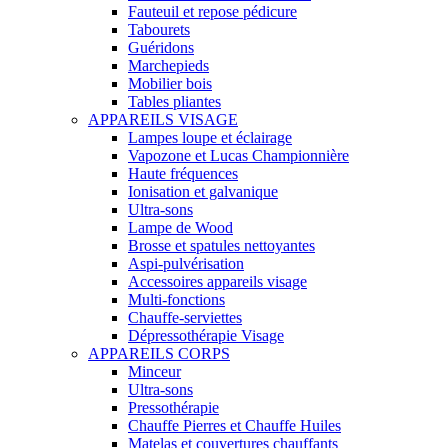
Fauteuil et repose pédicure
Tabourets
Guéridons
Marchepieds
Mobilier bois
Tables pliantes
APPAREILS VISAGE
Lampes loupe et éclairage
Vapozone et Lucas Championnière
Haute fréquences
Ionisation et galvanique
Ultra-sons
Lampe de Wood
Brosse et spatules nettoyantes
Aspi-pulvérisation
Accessoires appareils visage
Multi-fonctions
Chauffe-serviettes
Dépressothérapie Visage
APPAREILS CORPS
Minceur
Ultra-sons
Pressothérapie
Chauffe Pierres et Chauffe Huiles
Matelas et couvertures chauffants