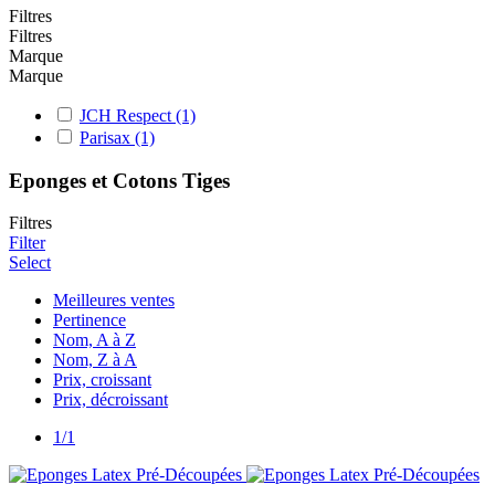
Filtres
Filtres
Marque
Marque
JCH Respect
(1)
Parisax
(1)
Eponges et Cotons Tiges
Filtres
Filter
Select
Meilleures ventes
Pertinence
Nom, A à Z
Nom, Z à A
Prix, croissant
Prix, décroissant
1/1