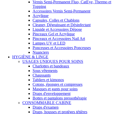
Vernis Semi-Permanent Fluo, CatEye, Thermo et
Topping
Accessoires Vernis Semi-Permanent
Acrylique
Capsules, Colles et Chablons
Cleaner, Dégraissant et Désinfectant
Liquide et Accessoires Dépose
Pinceaux Gel et Acrylique
Pinceaux et Accessoires Nail Art
Lampes UV et LED
Ponceuses et Accessoires Ponceuses
Nuanciers
HYGIÈNE & LINGE
USAGES UNIQUES POUR SOINS
Charlottes et bandeaux
Sous vêtements
Chaussants
Tabliers et kimonos
Cotons, éponges et compresses
Masques et gants pour soins
Draps d'enveloppement
Bottes et pantalons pressothérapie
CONSOMMABLE CABINE
Draps d'examen
Draps, housses et protèges tétières