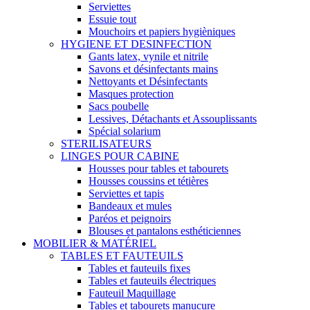
Serviettes
Essuie tout
Mouchoirs et papiers hygièniques
HYGIENE ET DESINFECTION
Gants latex, vynile et nitrile
Savons et désinfectants mains
Nettoyants et Désinfectants
Masques protection
Sacs poubelle
Lessives, Détachants et Assouplissants
Spécial solarium
STERILISATEURS
LINGES POUR CABINE
Housses pour tables et tabourets
Housses coussins et tétières
Serviettes et tapis
Bandeaux et mules
Paréos et peignoirs
Blouses et pantalons esthéticiennes
MOBILIER & MATÉRIEL
TABLES ET FAUTEUILS
Tables et fauteuils fixes
Tables et fauteuils électriques
Fauteuil Maquillage
Tables et tabourets manucure