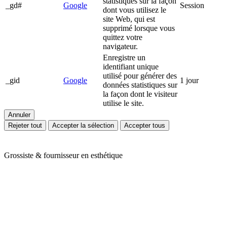
statistiques sur la façon
_gd#
Google
Session
dont vous utilisez le
site Web, qui est
supprimé lorsque vous
quittez votre
navigateur.
Enregistre un
identifiant unique
utilisé pour générer des
_gid
Google
1 jour
données statistiques sur
la façon dont le visiteur
utilise le site.
Annuler
Rejeter tout
Accepter la sélection
Accepter tous
Grossiste & fournisseur en esthétique
Ariès Esthétique vous accompagne depuis plus de 24 ans dans votre
quotidien de professionnels de l'esthétique et du bien-être. Nous
vous proposons une large gamme de produits en mobilier,
appareillage et consommable avec des prix toujours compétitifs. Nos
conseillères sont à votre écoute pour cibler vos besoins et y répondre
efficacement grâce à nos partenaires de renom : Massada, Carlina,