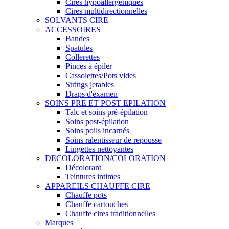
Cires hypoallergéniques
Cires multidirectionnelles
SOLVANTS CIRE
ACCESSOIRES
Bandes
Spatules
Collerettes
Pinces à épiler
Cassolettes/Pots vides
Strings jetables
Draps d'examen
SOINS PRE ET POST EPILATION
Talc et soins pré-épilation
Soins post-épilation
Soins poils incarnés
Soins ralentisseur de repousse
Lingettes nettoyantes
DECOLORATION/COLORATION
Décolorant
Teintures intimes
APPAREILS CHAUFFE CIRE
Chauffe pots
Chauffe cartouches
Chauffe cires traditionnelles
Marques