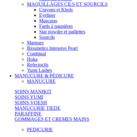
MAQUILLAGES CILS ET SOURCILS
Crayons et Khols
Eyeliner
Mascaras
Fards à paupières
Star powder et paillettes
Sourcils
Marques
Biosmetics Intensive Pearl
Combinal
Hoka
Refectocils
Yumi Lashes
MANUCURE & PÉDICURE
MANUCURE
SOINS MANIKIT
SOINS YUMI
SOINS VOESH
MANUCURIE TIEDE
PARAFFINE
GOMMAGES ET CREMES MAINS
PEDICURIE