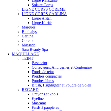
Ligne Relaxante
Solaire Corps
LIGNE CORPS COREME
LIGNE CORPS CARLINA
Ligne Argan
Ligne Karité
Marques
Biothalys
Carlina
Coreme
Massada
Sara Beauty Spa
MAQUILLAGE
TEINT
Base teint
Correcteurs, Anti-cernes et Contouring
Fonds de teint
Poudres compactes
Poudres libres
Blush, Highlighter et Poudre de Soleil
REGARD
Crayons et khols
Eyeliner
Mascaras
Fards à paupières