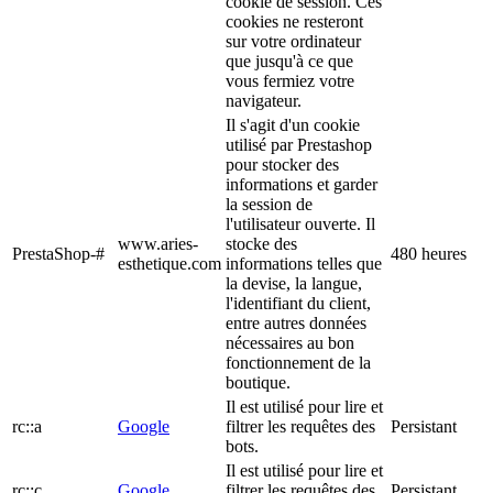
cookie de session. Ces
cookies ne resteront
sur votre ordinateur
que jusqu'à ce que
vous fermiez votre
navigateur.
Il s'agit d'un cookie
utilisé par Prestashop
pour stocker des
informations et garder
la session de
l'utilisateur ouverte. Il
www.aries-
stocke des
PrestaShop-#
480 heures
esthetique.com
informations telles que
la devise, la langue,
l'identifiant du client,
entre autres données
nécessaires au bon
fonctionnement de la
boutique.
Il est utilisé pour lire et
rc::a
Google
filtrer les requêtes des
Persistant
bots.
Il est utilisé pour lire et
rc::c
Google
filtrer les requêtes des
Persistant