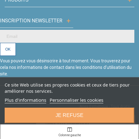
INSCRIPTION NEWSLETTER
Vous pouvez vous désinscrire à tout moment. Vous trouverez pour
cela nos informations de contact dans les conditions d'utilisation du
site.
Ce site Web utilise ses propres cookies et ceux de tiers pour
améliorer nos services.
Plus d'informations
Personnaliser les cookies
Aries Esthétique - Tous droits
Création site Beforcom
réservés.
JE REFUSE
🎁
Nouveaux clients :
10€ de remise
sur
×
votre 1ère commande
avec le code
BIENVENUE
J'ACCEPTE
Colonne gauche