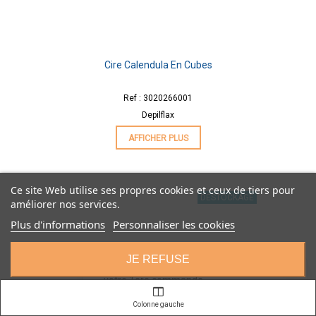
Cire Calendula En Cubes
Ref : 3020266001
Depilflax
AFFICHER PLUS
Ce site Web utilise ses propres cookies et ceux de tiers pour
DESTOCKAGE
améliorer nos services.
Plus d'informations
Personnaliser les cookies
JE REFUSE
🎁
Nouveaux clients :
10€ de remise
sur
×
votre 1ère commande
avec le code
BIENVENUE
J'ACCEPTE
Colonne gauche