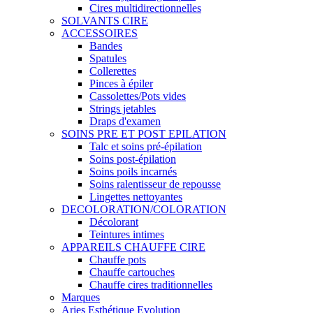
Cires multidirectionnelles
SOLVANTS CIRE
ACCESSOIRES
Bandes
Spatules
Collerettes
Pinces à épiler
Cassolettes/Pots vides
Strings jetables
Draps d'examen
SOINS PRE ET POST EPILATION
Talc et soins pré-épilation
Soins post-épilation
Soins poils incarnés
Soins ralentisseur de repousse
Lingettes nettoyantes
DECOLORATION/COLORATION
Décolorant
Teintures intimes
APPAREILS CHAUFFE CIRE
Chauffe pots
Chauffe cartouches
Chauffe cires traditionnelles
Marques
Aries Esthétique Evolution