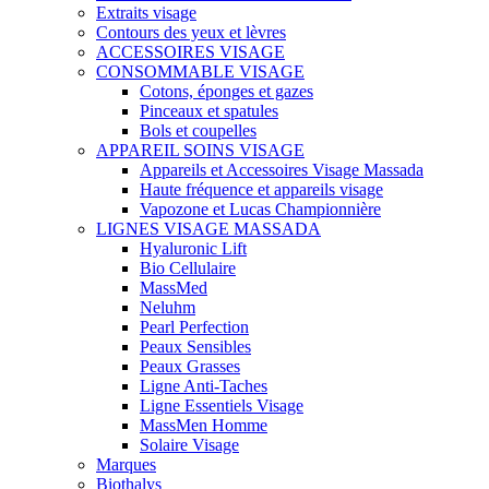
Extraits visage
Contours des yeux et lèvres
ACCESSOIRES VISAGE
CONSOMMABLE VISAGE
Cotons, éponges et gazes
Pinceaux et spatules
Bols et coupelles
APPAREIL SOINS VISAGE
Appareils et Accessoires Visage Massada
Haute fréquence et appareils visage
Vapozone et Lucas Championnière
LIGNES VISAGE MASSADA
Hyaluronic Lift
Bio Cellulaire
MassMed
Neluhm
Pearl Perfection
Peaux Sensibles
Peaux Grasses
Ligne Anti-Taches
Ligne Essentiels Visage
MassMen Homme
Solaire Visage
Marques
Biothalys