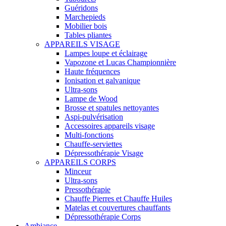
Guéridons
Marchepieds
Mobilier bois
Tables pliantes
APPAREILS VISAGE
Lampes loupe et éclairage
Vapozone et Lucas Championnière
Haute fréquences
Ionisation et galvanique
Ultra-sons
Lampe de Wood
Brosse et spatules nettoyantes
Aspi-pulvérisation
Accessoires appareils visage
Multi-fonctions
Chauffe-serviettes
Dépressothérapie Visage
APPAREILS CORPS
Minceur
Ultra-sons
Pressothérapie
Chauffe Pierres et Chauffe Huiles
Matelas et couvertures chauffants
Dépressothérapie Corps
Ambiance