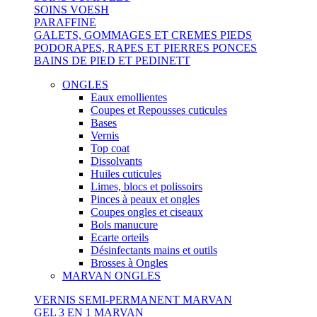
SOINS VOESH
PARAFFINE
GALETS, GOMMAGES ET CREMES PIEDS
PODORAPES, RAPES ET PIERRES PONCES
BAINS DE PIED ET PEDINETT
ONGLES
Eaux emollientes
Coupes et Repousses cuticules
Bases
Vernis
Top coat
Dissolvants
Huiles cuticules
Limes, blocs et polissoirs
Pinces à peaux et ongles
Coupes ongles et ciseaux
Bols manucure
Ecarte orteils
Désinfectants mains et outils
Brosses à Ongles
MARVAN ONGLES
VERNIS SEMI-PERMANENT MARVAN
GEL 3 EN 1 MARVAN