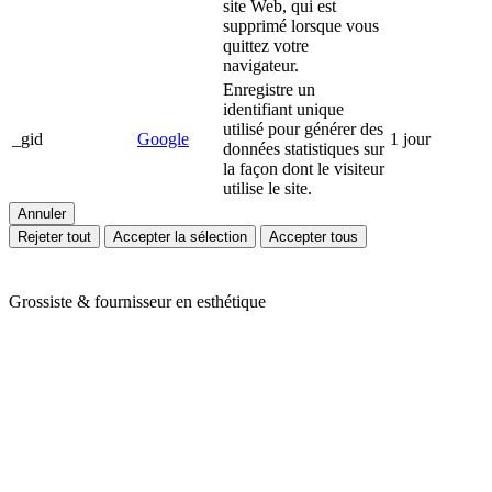
site Web, qui est
supprimé lorsque vous
quittez votre
navigateur.
Enregistre un
identifiant unique
utilisé pour générer des
_gid
Google
1 jour
données statistiques sur
la façon dont le visiteur
utilise le site.
Annuler
Rejeter tout
Accepter la sélection
Accepter tous
Grossiste & fournisseur en esthétique
Ariès Esthétique vous accompagne depuis plus de 24 ans dans votre
quotidien de professionnels de l'esthétique et du bien-être. Nous
vous proposons une large gamme de produits en mobilier,
appareillage et consommable avec des prix toujours compétitifs. Nos
conseillères sont à votre écoute pour cibler vos besoins et y répondre
efficacement grâce à nos partenaires de renom : Massada, Carlina,
Perron Rigot, Dr Temt, Réfectocil, Ligne K, Juliana Nails... Nous
assurons la livraison de vos commandes en 24H sur toute la France