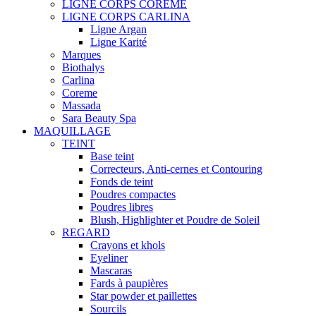
LIGNE CORPS COREME
LIGNE CORPS CARLINA
Ligne Argan
Ligne Karité
Marques
Biothalys
Carlina
Coreme
Massada
Sara Beauty Spa
MAQUILLAGE
TEINT
Base teint
Correcteurs, Anti-cernes et Contouring
Fonds de teint
Poudres compactes
Poudres libres
Blush, Highlighter et Poudre de Soleil
REGARD
Crayons et khols
Eyeliner
Mascaras
Fards à paupières
Star powder et paillettes
Sourcils