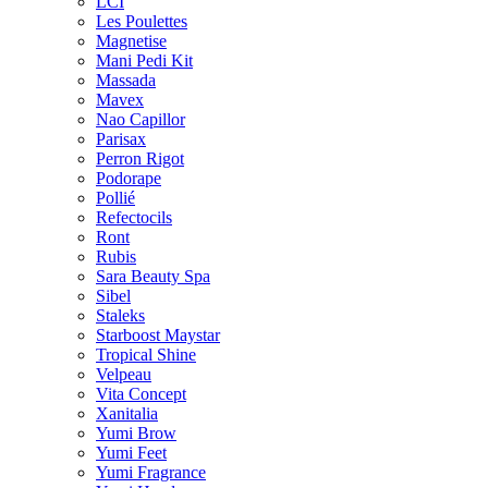
LCI
Les Poulettes
Magnetise
Mani Pedi Kit
Massada
Mavex
Nao Capillor
Parisax
Perron Rigot
Podorape
Pollié
Refectocils
Ront
Rubis
Sara Beauty Spa
Sibel
Staleks
Starboost Maystar
Tropical Shine
Velpeau
Vita Concept
Xanitalia
Yumi Brow
Yumi Feet
Yumi Fragrance