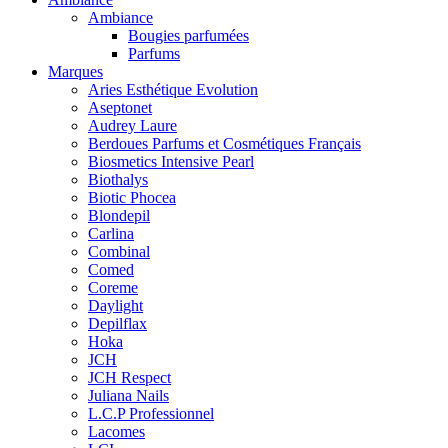
Ambiance
Bougies parfumées
Parfums
Marques
Aries Esthétique Evolution
Aseptonet
Audrey Laure
Berdoues Parfums et Cosmétiques Français
Biosmetics Intensive Pearl
Biothalys
Biotic Phocea
Blondepil
Carlina
Combinal
Comed
Coreme
Daylight
Depilflax
Hoka
JCH
JCH Respect
Juliana Nails
L.C.P Professionnel
Lacomes