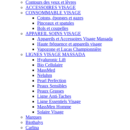
Contours des yeux et lèvres
ACCESSOIRES VISAGE
CONSOMMABLE VISAGE
Cotons, éponges et gazes
Pinceaux et spatules
Bols et coupelles
APPAREIL SOINS VISAGE
Appareils et Accessoires Visage Massada
Haute fréquence et appareils visage
Vapozone et Lucas Championnière
LIGNES VISAGE MASSADA
Hyaluronic Lift
Bio Cellulaire
MassMed
Neluhm
Pearl Perfection
Peaux Sensibles
Peaux Grasses
Ligne Anti-Taches
Ligne Essentiels Visage
MassMen Homme
Solaire Visage
Marques
Biothalys
Carlina