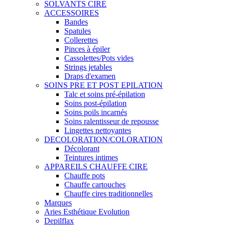
SOLVANTS CIRE
ACCESSOIRES
Bandes
Spatules
Collerettes
Pinces à épiler
Cassolettes/Pots vides
Strings jetables
Draps d'examen
SOINS PRE ET POST EPILATION
Talc et soins pré-épilation
Soins post-épilation
Soins poils incarnés
Soins ralentisseur de repousse
Lingettes nettoyantes
DECOLORATION/COLORATION
Décolorant
Teintures intimes
APPAREILS CHAUFFE CIRE
Chauffe pots
Chauffe cartouches
Chauffe cires traditionnelles
Marques
Aries Esthétique Evolution
Depilflax