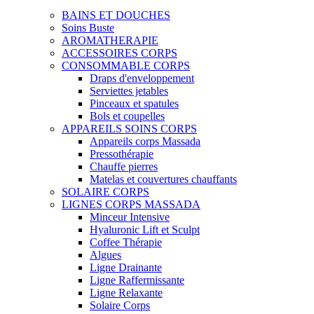
BAINS ET DOUCHES
Soins Buste
AROMATHERAPIE
ACCESSOIRES CORPS
CONSOMMABLE CORPS
Draps d'enveloppement
Serviettes jetables
Pinceaux et spatules
Bols et coupelles
APPAREILS SOINS CORPS
Appareils corps Massada
Pressothérapie
Chauffe pierres
Matelas et couvertures chauffants
SOLAIRE CORPS
LIGNES CORPS MASSADA
Minceur Intensive
Hyaluronic Lift et Sculpt
Coffee Thérapie
Algues
Ligne Drainante
Ligne Raffermissante
Ligne Relaxante
Solaire Corps