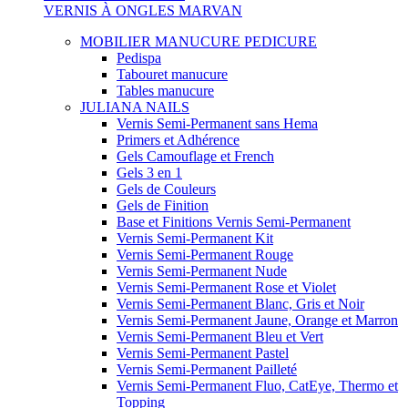
VERNIS À ONGLES MARVAN
MOBILIER MANUCURE PEDICURE
Pedispa
Tabouret manucure
Tables manucure
JULIANA NAILS
Vernis Semi-Permanent sans Hema
Primers et Adhérence
Gels Camouflage et French
Gels 3 en 1
Gels de Couleurs
Gels de Finition
Base et Finitions Vernis Semi-Permanent
Vernis Semi-Permanent Kit
Vernis Semi-Permanent Rouge
Vernis Semi-Permanent Nude
Vernis Semi-Permanent Rose et Violet
Vernis Semi-Permanent Blanc, Gris et Noir
Vernis Semi-Permanent Jaune, Orange et Marron
Vernis Semi-Permanent Bleu et Vert
Vernis Semi-Permanent Pastel
Vernis Semi-Permanent Pailleté
Vernis Semi-Permanent Fluo, CatEye, Thermo et
Topping