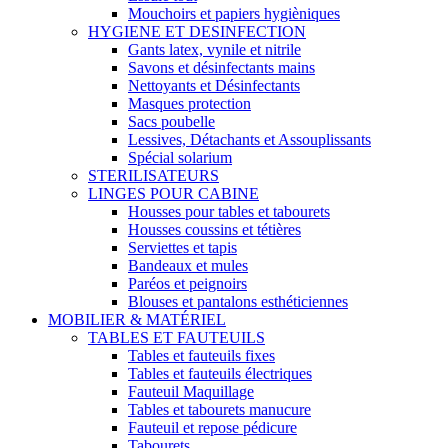
Mouchoirs et papiers hygièniques
HYGIENE ET DESINFECTION
Gants latex, vynile et nitrile
Savons et désinfectants mains
Nettoyants et Désinfectants
Masques protection
Sacs poubelle
Lessives, Détachants et Assouplissants
Spécial solarium
STERILISATEURS
LINGES POUR CABINE
Housses pour tables et tabourets
Housses coussins et tétières
Serviettes et tapis
Bandeaux et mules
Paréos et peignoirs
Blouses et pantalons esthéticiennes
MOBILIER & MATÉRIEL
TABLES ET FAUTEUILS
Tables et fauteuils fixes
Tables et fauteuils électriques
Fauteuil Maquillage
Tables et tabourets manucure
Fauteuil et repose pédicure
Tabourets