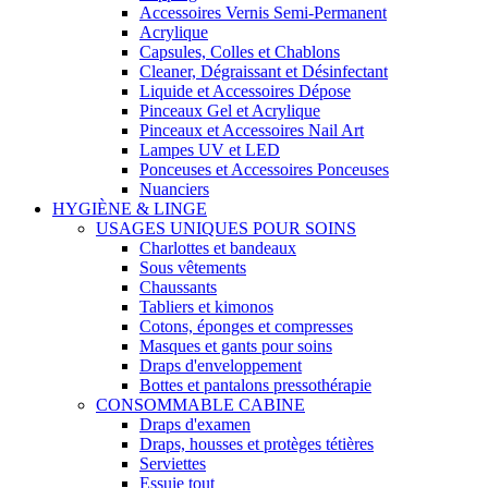
Accessoires Vernis Semi-Permanent
Acrylique
Capsules, Colles et Chablons
Cleaner, Dégraissant et Désinfectant
Liquide et Accessoires Dépose
Pinceaux Gel et Acrylique
Pinceaux et Accessoires Nail Art
Lampes UV et LED
Ponceuses et Accessoires Ponceuses
Nuanciers
HYGIÈNE & LINGE
USAGES UNIQUES POUR SOINS
Charlottes et bandeaux
Sous vêtements
Chaussants
Tabliers et kimonos
Cotons, éponges et compresses
Masques et gants pour soins
Draps d'enveloppement
Bottes et pantalons pressothérapie
CONSOMMABLE CABINE
Draps d'examen
Draps, housses et protèges tétières
Serviettes
Essuie tout