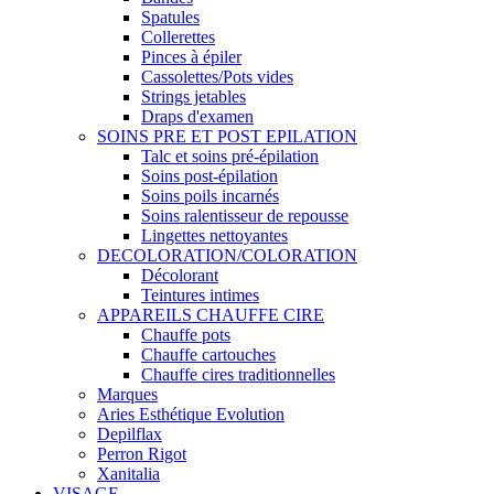
Spatules
Collerettes
Pinces à épiler
Cassolettes/Pots vides
Strings jetables
Draps d'examen
SOINS PRE ET POST EPILATION
Talc et soins pré-épilation
Soins post-épilation
Soins poils incarnés
Soins ralentisseur de repousse
Lingettes nettoyantes
DECOLORATION/COLORATION
Décolorant
Teintures intimes
APPAREILS CHAUFFE CIRE
Chauffe pots
Chauffe cartouches
Chauffe cires traditionnelles
Marques
Aries Esthétique Evolution
Depilflax
Perron Rigot
Xanitalia
VISAGE