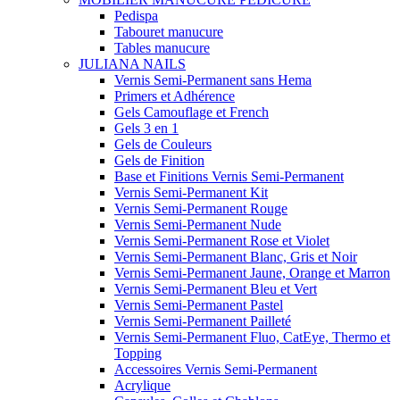
Pedispa
Tabouret manucure
Tables manucure
JULIANA NAILS
Vernis Semi-Permanent sans Hema
Primers et Adhérence
Gels Camouflage et French
Gels 3 en 1
Gels de Couleurs
Gels de Finition
Base et Finitions Vernis Semi-Permanent
Vernis Semi-Permanent Kit
Vernis Semi-Permanent Rouge
Vernis Semi-Permanent Nude
Vernis Semi-Permanent Rose et Violet
Vernis Semi-Permanent Blanc, Gris et Noir
Vernis Semi-Permanent Jaune, Orange et Marron
Vernis Semi-Permanent Bleu et Vert
Vernis Semi-Permanent Pastel
Vernis Semi-Permanent Pailleté
Vernis Semi-Permanent Fluo, CatEye, Thermo et
Topping
Accessoires Vernis Semi-Permanent
Acrylique