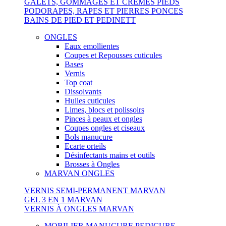
GALETS, GOMMAGES ET CREMES PIEDS
PODORAPES, RAPES ET PIERRES PONCES
BAINS DE PIED ET PEDINETT
ONGLES
Eaux emollientes
Coupes et Repousses cuticules
Bases
Vernis
Top coat
Dissolvants
Huiles cuticules
Limes, blocs et polissoirs
Pinces à peaux et ongles
Coupes ongles et ciseaux
Bols manucure
Ecarte orteils
Désinfectants mains et outils
Brosses à Ongles
MARVAN ONGLES
VERNIS SEMI-PERMANENT MARVAN
GEL 3 EN 1 MARVAN
VERNIS À ONGLES MARVAN
MOBILIER MANUCURE PEDICURE