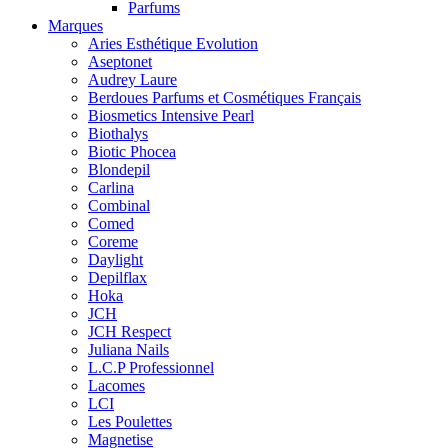
Parfums
Marques
Aries Esthétique Evolution
Aseptonet
Audrey Laure
Berdoues Parfums et Cosmétiques Français
Biosmetics Intensive Pearl
Biothalys
Biotic Phocea
Blondepil
Carlina
Combinal
Comed
Coreme
Daylight
Depilflax
Hoka
JCH
JCH Respect
Juliana Nails
L.C.P Professionnel
Lacomes
LCI
Les Poulettes
Magnetise