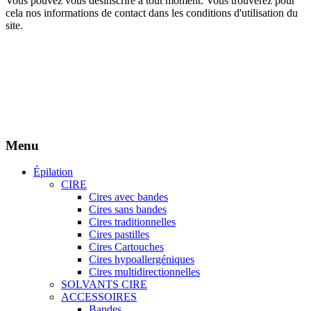
Vous pouvez vous désinscrire à tout moment. Vous trouverez pour
cela nos informations de contact dans les conditions d'utilisation du
site.
Création site Beforcom
Aries Esthétique - Tous droits réservés.
Menu
Épilation
CIRE
Cires avec bandes
Cires sans bandes
Cires traditionnelles
Cires pastilles
Cires Cartouches
Cires hypoallergéniques
Cires multidirectionnelles
SOLVANTS CIRE
ACCESSOIRES
Bandes