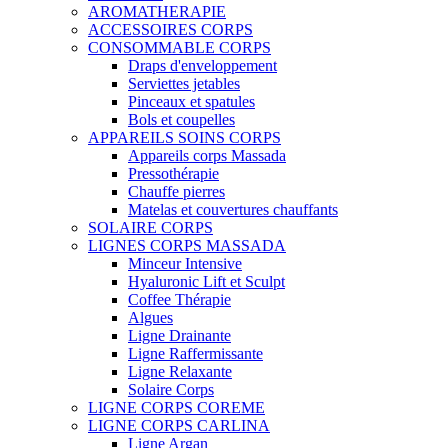
AROMATHERAPIE
ACCESSOIRES CORPS
CONSOMMABLE CORPS
Draps d'enveloppement
Serviettes jetables
Pinceaux et spatules
Bols et coupelles
APPAREILS SOINS CORPS
Appareils corps Massada
Pressothérapie
Chauffe pierres
Matelas et couvertures chauffants
SOLAIRE CORPS
LIGNES CORPS MASSADA
Minceur Intensive
Hyaluronic Lift et Sculpt
Coffee Thérapie
Algues
Ligne Drainante
Ligne Raffermissante
Ligne Relaxante
Solaire Corps
LIGNE CORPS COREME
LIGNE CORPS CARLINA
Ligne Argan