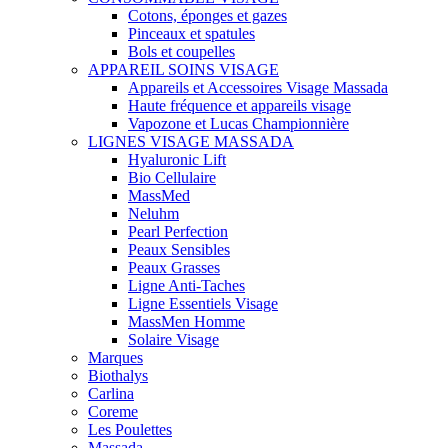
Cotons, éponges et gazes
Pinceaux et spatules
Bols et coupelles
APPAREIL SOINS VISAGE
Appareils et Accessoires Visage Massada
Haute fréquence et appareils visage
Vapozone et Lucas Championnière
LIGNES VISAGE MASSADA
Hyaluronic Lift
Bio Cellulaire
MassMed
Neluhm
Pearl Perfection
Peaux Sensibles
Peaux Grasses
Ligne Anti-Taches
Ligne Essentiels Visage
MassMen Homme
Solaire Visage
Marques
Biothalys
Carlina
Coreme
Les Poulettes
Massada