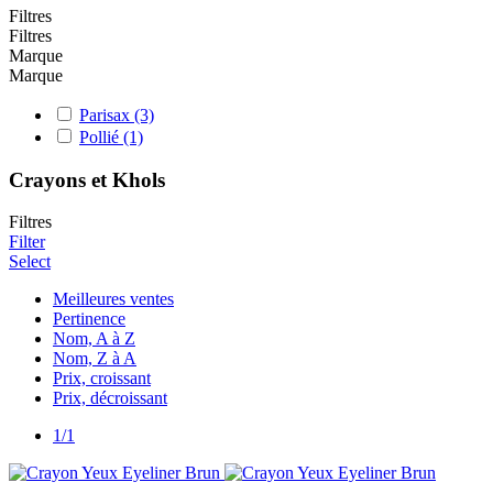
Filtres
Filtres
Marque
Marque
Parisax
(3)
Pollié
(1)
Crayons et Khols
Filtres
Filter
Select
Meilleures ventes
Pertinence
Nom, A à Z
Nom, Z à A
Prix, croissant
Prix, décroissant
1/1