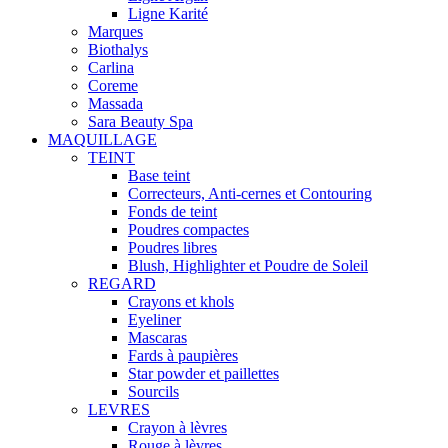
Ligne Karité
Marques
Biothalys
Carlina
Coreme
Massada
Sara Beauty Spa
MAQUILLAGE
TEINT
Base teint
Correcteurs, Anti-cernes et Contouring
Fonds de teint
Poudres compactes
Poudres libres
Blush, Highlighter et Poudre de Soleil
REGARD
Crayons et khols
Eyeliner
Mascaras
Fards à paupières
Star powder et paillettes
Sourcils
LEVRES
Crayon à lèvres
Rouge à lèvres