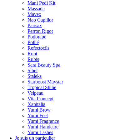
Mani Pedi Kit
Massada
Mavex
Nao Capillor
Parisax
Perron Rigot
Podorape
Pollié
Refectocils
Ront
Rubis
Sara Beauty Spa
Sibel
Staleks
Starboost Maystar
Tropical Shine
Velpeau
Vita Concept
Xanitalia
Yumi Brow
Yumi Feet
Yumi Fragrance
Yumi Handcare
Yumi Lashes
Je suis un particulier