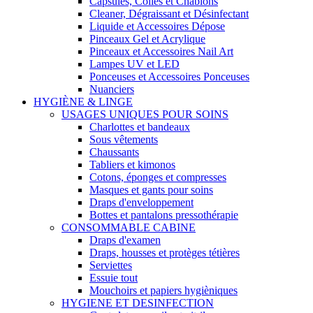
Capsules, Colles et Chablons
Cleaner, Dégraissant et Désinfectant
Liquide et Accessoires Dépose
Pinceaux Gel et Acrylique
Pinceaux et Accessoires Nail Art
Lampes UV et LED
Ponceuses et Accessoires Ponceuses
Nuanciers
HYGIÈNE & LINGE
USAGES UNIQUES POUR SOINS
Charlottes et bandeaux
Sous vêtements
Chaussants
Tabliers et kimonos
Cotons, éponges et compresses
Masques et gants pour soins
Draps d'enveloppement
Bottes et pantalons pressothérapie
CONSOMMABLE CABINE
Draps d'examen
Draps, housses et protèges tétières
Serviettes
Essuie tout
Mouchoirs et papiers hygièniques
HYGIENE ET DESINFECTION