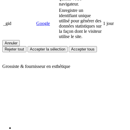
navigateur.
Enregistre un
identifiant unique
utilisé pour générer des
_gid
Google
1 jour
données statistiques sur
la façon dont le visiteur
utilise le site.
Annuler
Rejeter tout
Accepter la sélection
Accepter tous
Grossiste & fournisseur en esthétique
Ariès Esthétique vous accompagne depuis plus de 24 ans dans votre
quotidien de professionnels de l'esthétique et du bien-être. Nous
vous proposons une large gamme de produits en mobilier,
appareillage et consommable avec des prix toujours compétitifs. Nos
conseillères sont à votre écoute pour cibler vos besoins et y répondre
efficacement grâce à nos partenaires de renom : Massada, Carlina,
Perron Rigot, Dr Temt, Réfectocil, Ligne K, Juliana Nails... Nous
assurons la livraison de vos commandes en 24H sur toute la France
métropolitaine (hors Corse).