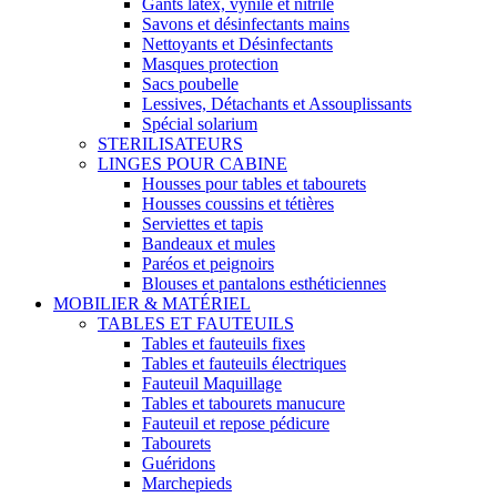
Gants latex, vynile et nitrile
Savons et désinfectants mains
Nettoyants et Désinfectants
Masques protection
Sacs poubelle
Lessives, Détachants et Assouplissants
Spécial solarium
STERILISATEURS
LINGES POUR CABINE
Housses pour tables et tabourets
Housses coussins et tétières
Serviettes et tapis
Bandeaux et mules
Paréos et peignoirs
Blouses et pantalons esthéticiennes
MOBILIER & MATÉRIEL
TABLES ET FAUTEUILS
Tables et fauteuils fixes
Tables et fauteuils électriques
Fauteuil Maquillage
Tables et tabourets manucure
Fauteuil et repose pédicure
Tabourets
Guéridons
Marchepieds