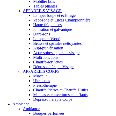
Mobilier bois
Tables pliantes
APPAREILS VISAGE
Lampes loupe et éclairage
Vapozone et Lucas Championnière
Haute fréquences
Ionisation et galvanique
Ultra-sons
Lampe de Wood
Brosse et spatules nettoyantes
Aspi-pulvérisation
Accessoires appareils visage
Multi-fonctions
Chauffe-serviettes
Dépressothérapie Visage
APPAREILS CORPS
Minceur
Ultra-sons
Pressothérapie
Chauffe Pierres et Chauffe Huiles
Matelas et couvertures chauffants
Dépressothérapie Corps
Ambiance
Ambiance
Bougies parfumées