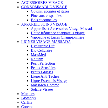
ACCESSOIRES VISAGE
CONSOMMABLE VISAGE
Cotons, éponges et gazes
Pinceaux et spatules
Bols et coupelles
APPAREIL SOINS VISAGE
Appareils et Accessoires Visage Massada
Haute fréquence et appareils visage
Vapozone et Lucas Championnière
LIGNES VISAGE MASSADA
Hyaluronic Lift
Bio Cellulaire
MassMed
Neluhm
Pearl Perfection
Peaux Sensibles
Peaux Grasses
Ligne Anti-Taches
Ligne Essentiels Visage
MassMen Homme
Solaire Visage
Marques
Biothalys
Carlina
Coreme