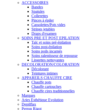
ACCESSOIRES
Bandes
Spatules
Collerettes
Pinces à épiler
Cassolettes/Pots vides
Strings jetables
Draps d'examen
SOINS PRE ET POST EPILATION
Talc et soins pré-épilation
Soins post-épilation
Soins poils incarnés
Soins ralentisseur de repousse
Lingettes nettoyantes
DECOLORATION/COLORATION
Décolorant
Teintures intimes
APPAREILS CHAUFFE CIRE
Chauffe pots
Chauffe cartouches
Chauffe cires traditionnelles
Marques
Aries Esthétique Evolution
Depilflax
Perron Rigot