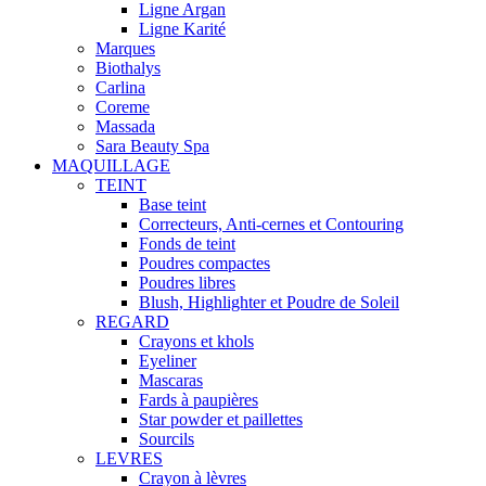
Ligne Argan
Ligne Karité
Marques
Biothalys
Carlina
Coreme
Massada
Sara Beauty Spa
MAQUILLAGE
TEINT
Base teint
Correcteurs, Anti-cernes et Contouring
Fonds de teint
Poudres compactes
Poudres libres
Blush, Highlighter et Poudre de Soleil
REGARD
Crayons et khols
Eyeliner
Mascaras
Fards à paupières
Star powder et paillettes
Sourcils
LEVRES
Crayon à lèvres