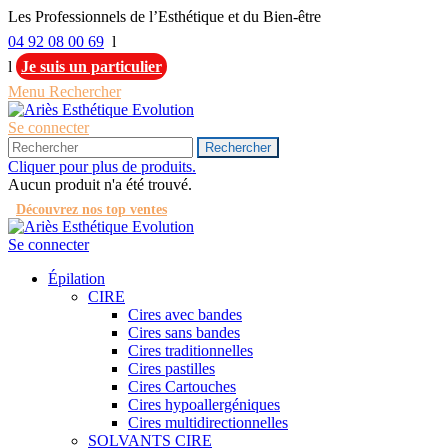
Les Professionnels de l’Esthétique et du Bien-être
04 92 08 00 69
l
l
Je suis un particulier
Menu
Rechercher
Se connecter
Rechercher
Cliquer pour plus de produits.
Aucun produit n'a été trouvé.
Découvrez nos top ventes
Se connecter
Épilation
CIRE
Cires avec bandes
Cires sans bandes
Cires traditionnelles
Cires pastilles
Cires Cartouches
Cires hypoallergéniques
Cires multidirectionnelles
SOLVANTS CIRE