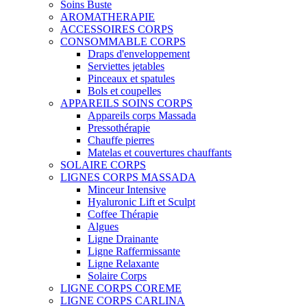
Soins Buste
AROMATHERAPIE
ACCESSOIRES CORPS
CONSOMMABLE CORPS
Draps d'enveloppement
Serviettes jetables
Pinceaux et spatules
Bols et coupelles
APPAREILS SOINS CORPS
Appareils corps Massada
Pressothérapie
Chauffe pierres
Matelas et couvertures chauffants
SOLAIRE CORPS
LIGNES CORPS MASSADA
Minceur Intensive
Hyaluronic Lift et Sculpt
Coffee Thérapie
Algues
Ligne Drainante
Ligne Raffermissante
Ligne Relaxante
Solaire Corps
LIGNE CORPS COREME
LIGNE CORPS CARLINA