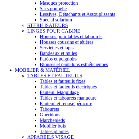
Masques protection
Sacs poubelle
Lessives, Détachants et Assouplissants
Spécial solarium
STERILISATEURS
LINGES POUR CABINE
Housses pour tables et tabourets
Housses coussins et tétières
Serviettes et tapis
Bandeaux et mules
Paréos et peignoirs
Blouses et pantalons esthéticiennes
MOBILIER & MATÉRIEL
TABLES ET FAUTEUILS
Tables et fauteuils fixes
Tables et fauteuils électriques
Fauteuil Maquillage
Tables et tabourets manucure
Fauteuil et repose pédicure
Tabourets
Guéridons
Marchepieds
Mobilier bois
Tables pliantes
APPAREILS VISAGE