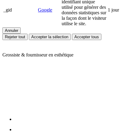
identifiant unique
utilisé pour générer des
_gid
Google
1 jour
données statistiques sur
la façon dont le visiteur
utilise le site.
Annuler
Rejeter tout
Accepter la sélection
Accepter tous
Grossiste & fournisseur en esthétique
Ariès Esthétique vous accompagne depuis plus de 24 ans dans votre
quotidien de professionnels de l'esthétique et du bien-être. Nous
vous proposons une large gamme de produits en mobilier,
appareillage et consommable avec des prix toujours compétitifs. Nos
conseillères sont à votre écoute pour cibler vos besoins et y répondre
efficacement grâce à nos partenaires de renom : Massada, Carlina,
Perron Rigot, Dr Temt, Réfectocil, Ligne K, Juliana Nails... Nous
assurons la livraison de vos commandes en 24H sur toute la France
métropolitaine (hors Corse).