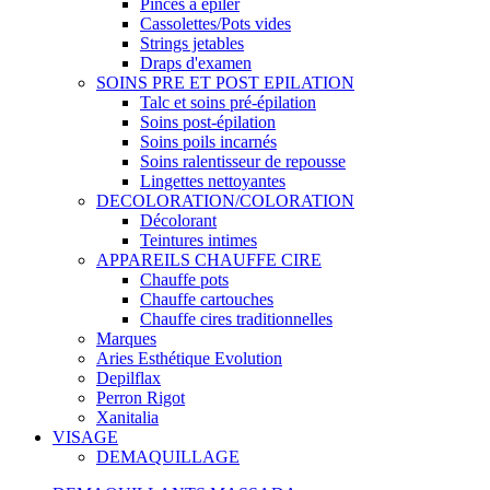
Pinces à épiler
Cassolettes/Pots vides
Strings jetables
Draps d'examen
SOINS PRE ET POST EPILATION
Talc et soins pré-épilation
Soins post-épilation
Soins poils incarnés
Soins ralentisseur de repousse
Lingettes nettoyantes
DECOLORATION/COLORATION
Décolorant
Teintures intimes
APPAREILS CHAUFFE CIRE
Chauffe pots
Chauffe cartouches
Chauffe cires traditionnelles
Marques
Aries Esthétique Evolution
Depilflax
Perron Rigot
Xanitalia
VISAGE
DEMAQUILLAGE