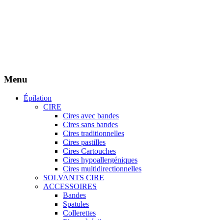
Création site Beforcom
Aries Esthétique - Tous droits réservés.
Menu
Épilation
CIRE
Cires avec bandes
Cires sans bandes
Cires traditionnelles
Cires pastilles
Cires Cartouches
Cires hypoallergéniques
Cires multidirectionnelles
SOLVANTS CIRE
ACCESSOIRES
Bandes
Spatules
Collerettes