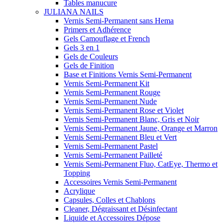
Tables manucure
JULIANA NAILS
Vernis Semi-Permanent sans Hema
Primers et Adhérence
Gels Camouflage et French
Gels 3 en 1
Gels de Couleurs
Gels de Finition
Base et Finitions Vernis Semi-Permanent
Vernis Semi-Permanent Kit
Vernis Semi-Permanent Rouge
Vernis Semi-Permanent Nude
Vernis Semi-Permanent Rose et Violet
Vernis Semi-Permanent Blanc, Gris et Noir
Vernis Semi-Permanent Jaune, Orange et Marron
Vernis Semi-Permanent Bleu et Vert
Vernis Semi-Permanent Pastel
Vernis Semi-Permanent Pailleté
Vernis Semi-Permanent Fluo, CatEye, Thermo et
Topping
Accessoires Vernis Semi-Permanent
Acrylique
Capsules, Colles et Chablons
Cleaner, Dégraissant et Désinfectant
Liquide et Accessoires Dépose