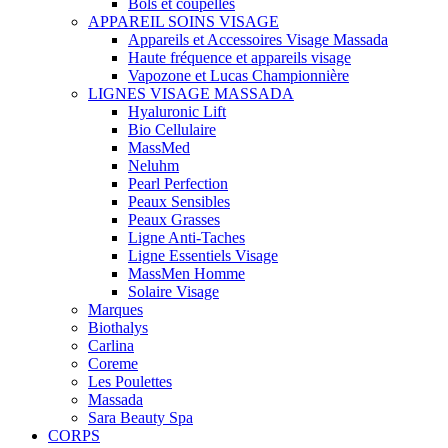
Bols et coupelles
APPAREIL SOINS VISAGE
Appareils et Accessoires Visage Massada
Haute fréquence et appareils visage
Vapozone et Lucas Championnière
LIGNES VISAGE MASSADA
Hyaluronic Lift
Bio Cellulaire
MassMed
Neluhm
Pearl Perfection
Peaux Sensibles
Peaux Grasses
Ligne Anti-Taches
Ligne Essentiels Visage
MassMen Homme
Solaire Visage
Marques
Biothalys
Carlina
Coreme
Les Poulettes
Massada
Sara Beauty Spa
CORPS