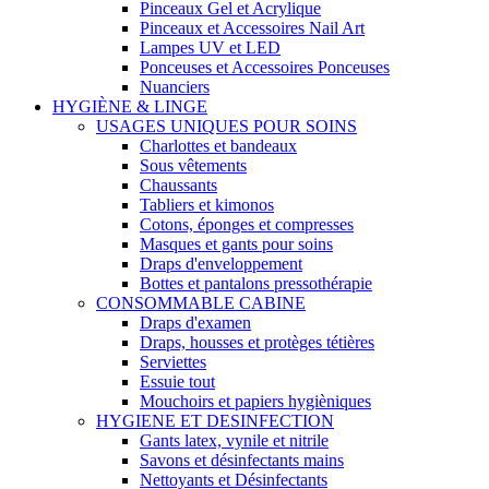
Pinceaux Gel et Acrylique
Pinceaux et Accessoires Nail Art
Lampes UV et LED
Ponceuses et Accessoires Ponceuses
Nuanciers
HYGIÈNE & LINGE
USAGES UNIQUES POUR SOINS
Charlottes et bandeaux
Sous vêtements
Chaussants
Tabliers et kimonos
Cotons, éponges et compresses
Masques et gants pour soins
Draps d'enveloppement
Bottes et pantalons pressothérapie
CONSOMMABLE CABINE
Draps d'examen
Draps, housses et protèges tétières
Serviettes
Essuie tout
Mouchoirs et papiers hygièniques
HYGIENE ET DESINFECTION
Gants latex, vynile et nitrile
Savons et désinfectants mains
Nettoyants et Désinfectants