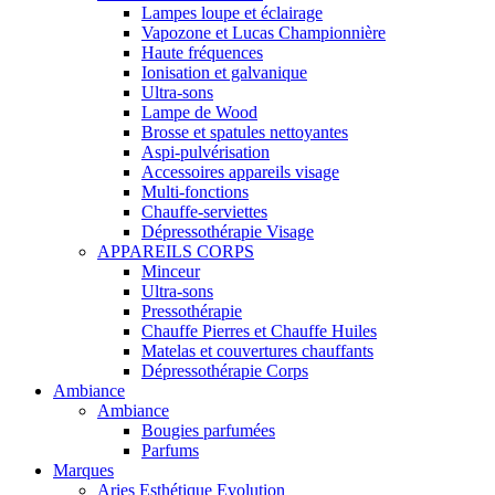
Lampes loupe et éclairage
Vapozone et Lucas Championnière
Haute fréquences
Ionisation et galvanique
Ultra-sons
Lampe de Wood
Brosse et spatules nettoyantes
Aspi-pulvérisation
Accessoires appareils visage
Multi-fonctions
Chauffe-serviettes
Dépressothérapie Visage
APPAREILS CORPS
Minceur
Ultra-sons
Pressothérapie
Chauffe Pierres et Chauffe Huiles
Matelas et couvertures chauffants
Dépressothérapie Corps
Ambiance
Ambiance
Bougies parfumées
Parfums
Marques
Aries Esthétique Evolution