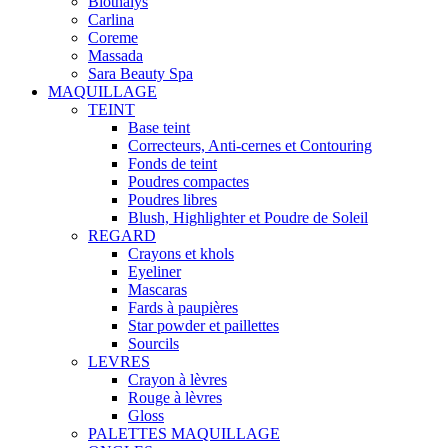
Biothalys
Carlina
Coreme
Massada
Sara Beauty Spa
MAQUILLAGE
TEINT
Base teint
Correcteurs, Anti-cernes et Contouring
Fonds de teint
Poudres compactes
Poudres libres
Blush, Highlighter et Poudre de Soleil
REGARD
Crayons et khols
Eyeliner
Mascaras
Fards à paupières
Star powder et paillettes
Sourcils
LEVRES
Crayon à lèvres
Rouge à lèvres
Gloss
PALETTES MAQUILLAGE