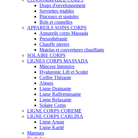
Draps d'enveloppement
Serviettes jetables
Pinceaux et spatules
Bols et coupelles
APPAREILS SOINS CORPS
Appareils corps Massada
Pressothérapie
Chauffe pierres
Matelas et couvertures chauffants
SOLAIRE CORPS
LIGNES CORPS MASSADA
Minceur Intensive
Hyaluronic Lift et Sculpt
Coffee Thérapie
Algues
Ligne Drainante
Ligne Raffermissante
Ligne Relaxante
Solaire Corps
LIGNE CORPS COREME
LIGNE CORPS CARLINA
Ligne Argan
Ligne Karité
Marques