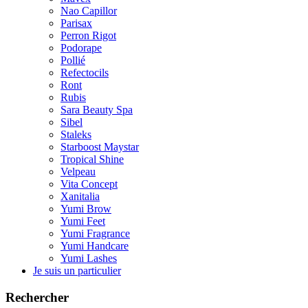
Nao Capillor
Parisax
Perron Rigot
Podorape
Pollié
Refectocils
Ront
Rubis
Sara Beauty Spa
Sibel
Staleks
Starboost Maystar
Tropical Shine
Velpeau
Vita Concept
Xanitalia
Yumi Brow
Yumi Feet
Yumi Fragrance
Yumi Handcare
Yumi Lashes
Je suis un particulier
Rechercher