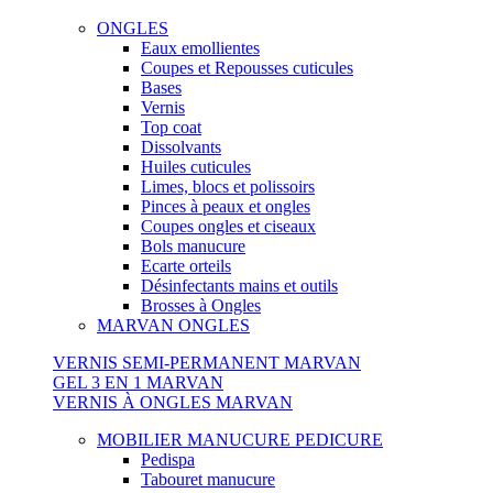
ONGLES
Eaux emollientes
Coupes et Repousses cuticules
Bases
Vernis
Top coat
Dissolvants
Huiles cuticules
Limes, blocs et polissoirs
Pinces à peaux et ongles
Coupes ongles et ciseaux
Bols manucure
Ecarte orteils
Désinfectants mains et outils
Brosses à Ongles
MARVAN ONGLES
VERNIS SEMI-PERMANENT MARVAN
GEL 3 EN 1 MARVAN
VERNIS À ONGLES MARVAN
MOBILIER MANUCURE PEDICURE
Pedispa
Tabouret manucure