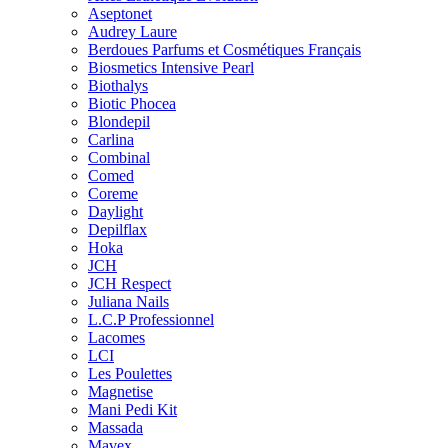
Aseptonet
Audrey Laure
Berdoues Parfums et Cosmétiques Français
Biosmetics Intensive Pearl
Biothalys
Biotic Phocea
Blondepil
Carlina
Combinal
Comed
Coreme
Daylight
Depilflax
Hoka
JCH
JCH Respect
Juliana Nails
L.C.P Professionnel
Lacomes
LCI
Les Poulettes
Magnetise
Mani Pedi Kit
Massada
Mavex