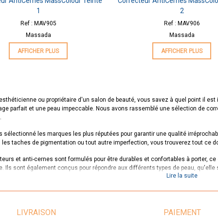
eur AntiCernes MassColour Teinte
Correcteur AntiCernes MassColo
1
2
Ref : MAV905
Ref : MAV906
Massada
Massada
AFFICHER PLUS
AFFICHER PLUS
esthéticienne ou propriétaire d'un salon de beauté, vous savez à quel point il est
age parfait et une peau impeccable. Nous avons rassemblé une sélection de corre
.
 sélectionné les marques les plus réputées pour garantir une qualité irréprochab
, les taches de pigmentation ou tout autre imperfection, vous trouverez tout ce 
eurs et anti-cernes sont formulés pour être durables et confortables à porter, ce 
e. Ils sont également conçus pour répondre aux différents types de peau, qu'elle 
Lire la suite
enons l'importance d'avoir des produits de maquillage de qualité pour les profe
 correcteurs et anti-cernes pour répondre aux besoins de tous nos clients. Nous
ualité vous aidera à satisfaire vos clients et à les fidéliser.
LIVRAISON
PAIEMENT