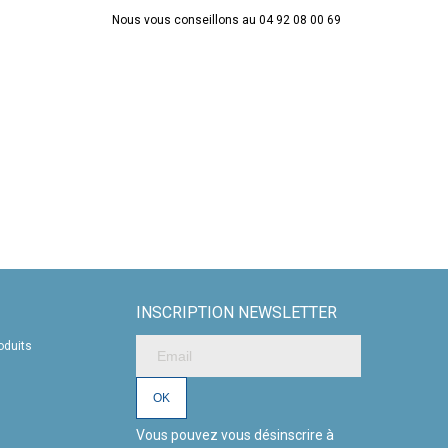
ur ou anti-cernes pour vos clients en fonction de leur type de
t de découvrir de nouvelles techniques pour améliorer vos
Nous vous conseillons au 04 92 08 00 69
INSCRIPTION NEWSLETTER
oduits
Vous pouvez vous désinscrire à