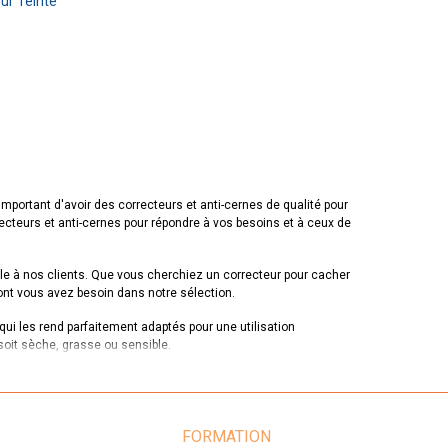
ur Teinte
 important d'avoir des correcteurs et anti-cernes de qualité pour
cteurs et anti-cernes pour répondre à vos besoins et à ceux de
le à nos clients. Que vous cherchiez un correcteur pour cacher
dont vous avez besoin dans notre sélection.
qui les rend parfaitement adaptés pour une utilisation
soit sèche, grasse ou sensible.
ssionnels de la beauté, c'est pourquoi nous offrons une grande
 sommes convaincus que notre sélection de correcteurs et anti-
FORMATION