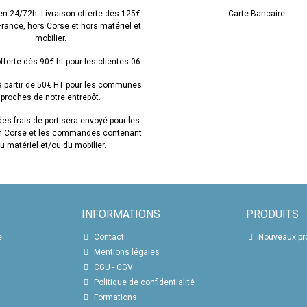
s également des conseils d'experts pour vous aider à choisir le meilleur correcte
 leurs besoins. Que vous soyez débutant ou expert, nos conseils vous permettron
en 24/72h. Livraison offerte dès 125€
Carte Bancaire
 et offrir un service de qualité à vos clients.
 France, hors Corse et hors matériel et
mobilier.
fferte dès 90€ ht pour les clientes 06.
 à partir de 50€ HT pour les communes
proches de notre entrepôt.
es frais de port sera envoyé pour les
en Corse et les commandes contenant
u matériel et/ou du mobilier.
INFORMATIONS
PRODUITS
e
Contact
Nouveaux pr
Mentions légales
CGU - CGV
Politique de confidentialité
Formations