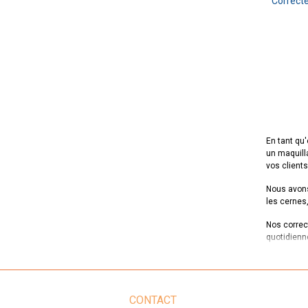
Correct
En tant qu'
un maquill
vos clients
Nous avons
les cernes
Nos correct
quotidienn
Nous compr
variété de
cernes de q
CONTACT