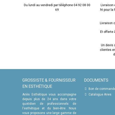
Nous offron
peau et de
Du lundi au vendredi par téléphone 04 92 08 00
Livraison 
prestations
69
ht pour la
Livraison o
Et offerte
Un devis d
clientes 
d
GROSSISTE & FOURNISSEUR
DOCUMENTS
EN ESTHÉTIQUE
Bon de command
Ariès Esthétique vous accompagne
Catalogue Aries
depuis plus de 24 ans dans votre
quotidien de professionnels de
l'esthétique et du bien-être. Nous
vous proposons une large gamme de