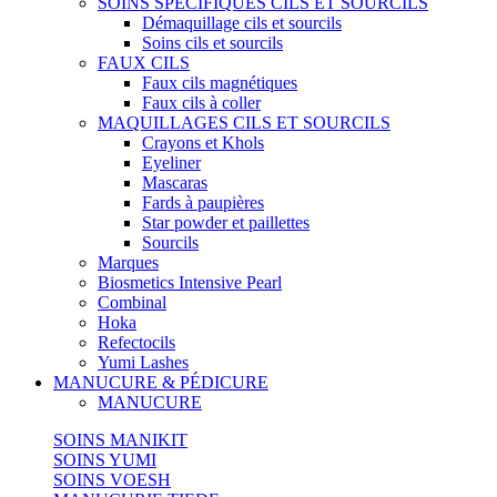
SOINS SPECIFIQUES CILS ET SOURCILS
Démaquillage cils et sourcils
Soins cils et sourcils
FAUX CILS
Faux cils magnétiques
Faux cils à coller
MAQUILLAGES CILS ET SOURCILS
Crayons et Khols
Eyeliner
Mascaras
Fards à paupières
Star powder et paillettes
Sourcils
Marques
Biosmetics Intensive Pearl
Combinal
Hoka
Refectocils
Yumi Lashes
MANUCURE & PÉDICURE
MANUCURE
SOINS MANIKIT
SOINS YUMI
SOINS VOESH