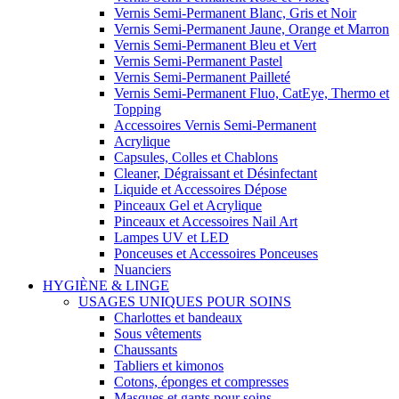
Vernis Semi-Permanent Blanc, Gris et Noir
Vernis Semi-Permanent Jaune, Orange et Marron
Vernis Semi-Permanent Bleu et Vert
Vernis Semi-Permanent Pastel
Vernis Semi-Permanent Pailleté
Vernis Semi-Permanent Fluo, CatEye, Thermo et
Topping
Accessoires Vernis Semi-Permanent
Acrylique
Capsules, Colles et Chablons
Cleaner, Dégraissant et Désinfectant
Liquide et Accessoires Dépose
Pinceaux Gel et Acrylique
Pinceaux et Accessoires Nail Art
Lampes UV et LED
Ponceuses et Accessoires Ponceuses
Nuanciers
HYGIÈNE & LINGE
USAGES UNIQUES POUR SOINS
Charlottes et bandeaux
Sous vêtements
Chaussants
Tabliers et kimonos
Cotons, éponges et compresses
Masques et gants pour soins