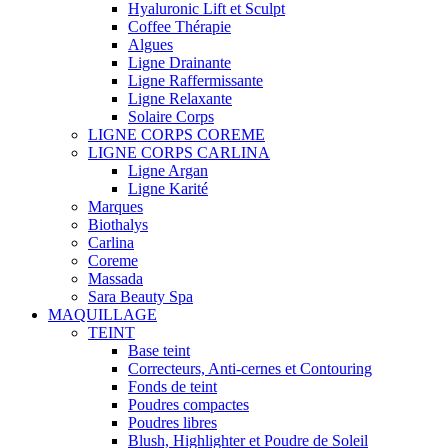
Hyaluronic Lift et Sculpt
Coffee Thérapie
Algues
Ligne Drainante
Ligne Raffermissante
Ligne Relaxante
Solaire Corps
LIGNE CORPS COREME
LIGNE CORPS CARLINA
Ligne Argan
Ligne Karité
Marques
Biothalys
Carlina
Coreme
Massada
Sara Beauty Spa
MAQUILLAGE
TEINT
Base teint
Correcteurs, Anti-cernes et Contouring
Fonds de teint
Poudres compactes
Poudres libres
Blush, Highlighter et Poudre de Soleil