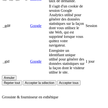
taux de demande.
Il s'agit d'un cookie de
session Google
Analytics utilisé pour
générer des données
statistiques sur la façon
_gd#
Google
Session
dont vous utilisez le
site Web, qui est
supprimé lorsque vous
quittez votre
navigateur.
Enregistre un
identifiant unique
utilisé pour générer des
_gid
Google
1 jour
données statistiques sur
la façon dont le visiteur
utilise le site.
Annuler
Rejeter tout
Accepter la sélection
Accepter tous
Grossiste & fournisseur en esthétique
Ariès Esthétique vous accompagne depuis plus de 24 ans dans votre