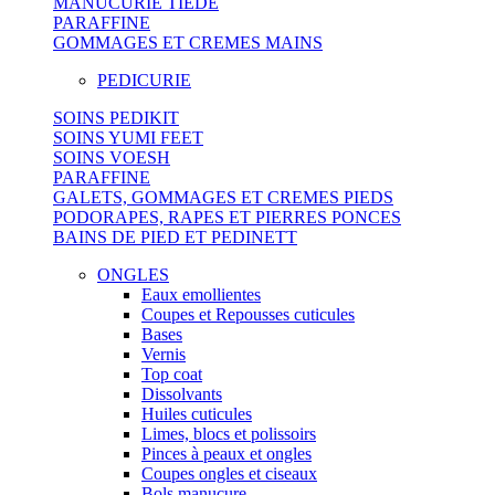
MANUCURIE TIEDE
PARAFFINE
GOMMAGES ET CREMES MAINS
PEDICURIE
SOINS PEDIKIT
SOINS YUMI FEET
SOINS VOESH
PARAFFINE
GALETS, GOMMAGES ET CREMES PIEDS
PODORAPES, RAPES ET PIERRES PONCES
BAINS DE PIED ET PEDINETT
ONGLES
Eaux emollientes
Coupes et Repousses cuticules
Bases
Vernis
Top coat
Dissolvants
Huiles cuticules
Limes, blocs et polissoirs
Pinces à peaux et ongles
Coupes ongles et ciseaux
Bols manucure