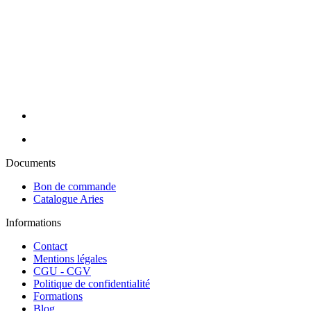
quotidien de professionnels de l'esthétique et du bien-être. Nous
vous proposons une large gamme de produits en mobilier,
appareillage et consommable avec des prix toujours compétitifs. Nos
conseillères sont à votre écoute pour cibler vos besoins et y répondre
efficacement grâce à nos partenaires de renom : Massada, Carlina,
Perron Rigot, Dr Temt, Réfectocil, Ligne K, Juliana Nails... Nous
assurons la livraison de vos commandes en 24H sur toute la France
métropolitaine (hors Corse).
Documents
Bon de commande
Catalogue Aries
Informations
Contact
Mentions légales
CGU - CGV
Politique de confidentialité
Formations
Blog