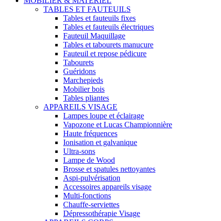
MOBILIER & MATÉRIEL
TABLES ET FAUTEUILS
Tables et fauteuils fixes
Tables et fauteuils électriques
Fauteuil Maquillage
Tables et tabourets manucure
Fauteuil et repose pédicure
Tabourets
Guéridons
Marchepieds
Mobilier bois
Tables pliantes
APPAREILS VISAGE
Lampes loupe et éclairage
Vapozone et Lucas Championnière
Haute fréquences
Ionisation et galvanique
Ultra-sons
Lampe de Wood
Brosse et spatules nettoyantes
Aspi-pulvérisation
Accessoires appareils visage
Multi-fonctions
Chauffe-serviettes
Dépressothérapie Visage