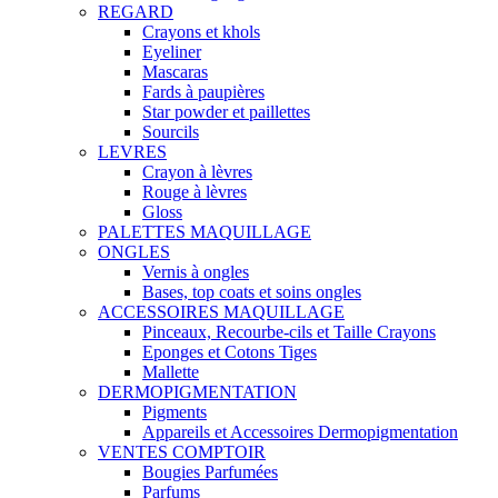
REGARD
Crayons et khols
Eyeliner
Mascaras
Fards à paupières
Star powder et paillettes
Sourcils
LEVRES
Crayon à lèvres
Rouge à lèvres
Gloss
PALETTES MAQUILLAGE
ONGLES
Vernis à ongles
Bases, top coats et soins ongles
ACCESSOIRES MAQUILLAGE
Pinceaux, Recourbe-cils et Taille Crayons
Eponges et Cotons Tiges
Mallette
DERMOPIGMENTATION
Pigments
Appareils et Accessoires Dermopigmentation
VENTES COMPTOIR
Bougies Parfumées
Parfums