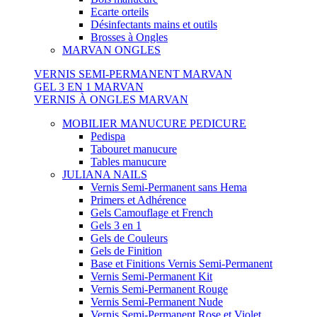
Ecarte orteils
Désinfectants mains et outils
Brosses à Ongles
MARVAN ONGLES
VERNIS SEMI-PERMANENT MARVAN
GEL 3 EN 1 MARVAN
VERNIS À ONGLES MARVAN
MOBILIER MANUCURE PEDICURE
Pedispa
Tabouret manucure
Tables manucure
JULIANA NAILS
Vernis Semi-Permanent sans Hema
Primers et Adhérence
Gels Camouflage et French
Gels 3 en 1
Gels de Couleurs
Gels de Finition
Base et Finitions Vernis Semi-Permanent
Vernis Semi-Permanent Kit
Vernis Semi-Permanent Rouge
Vernis Semi-Permanent Nude
Vernis Semi-Permanent Rose et Violet