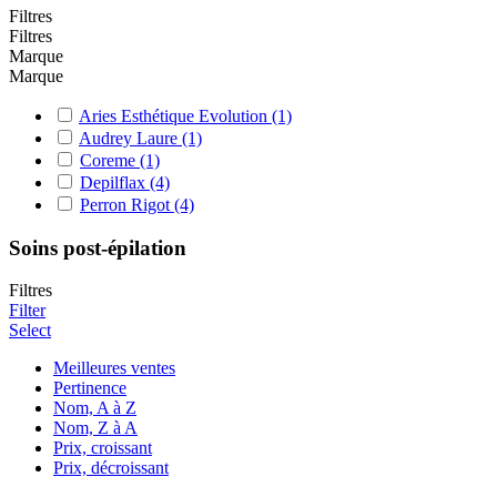
Filtres
Filtres
Marque
Marque
Aries Esthétique Evolution
(1)
Audrey Laure
(1)
Coreme
(1)
Depilflax
(4)
Perron Rigot
(4)
Soins post-épilation
Filtres
Filter
Select
Meilleures ventes
Pertinence
Nom, A à Z
Nom, Z à A
Prix, croissant
Prix, décroissant