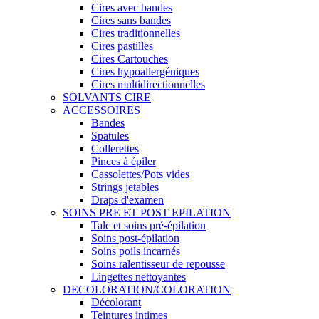
Cires avec bandes
Cires sans bandes
Cires traditionnelles
Cires pastilles
Cires Cartouches
Cires hypoallergéniques
Cires multidirectionnelles
SOLVANTS CIRE
ACCESSOIRES
Bandes
Spatules
Collerettes
Pinces à épiler
Cassolettes/Pots vides
Strings jetables
Draps d'examen
SOINS PRE ET POST EPILATION
Talc et soins pré-épilation
Soins post-épilation
Soins poils incarnés
Soins ralentisseur de repousse
Lingettes nettoyantes
DECOLORATION/COLORATION
Décolorant
Teintures intimes