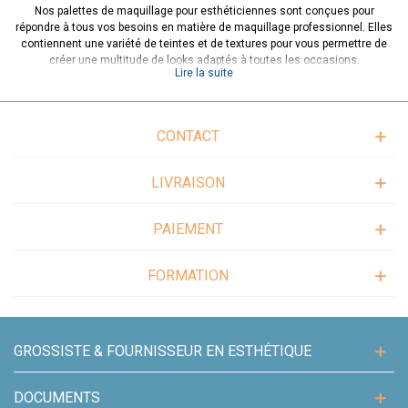
Nos palettes de maquillage pour esthéticiennes sont conçues pour
répondre à tous vos besoins en matière de maquillage professionnel. Elles
contiennent une variété de teintes et de textures pour vous permettre de
créer une multitude de looks adaptés à toutes les occasions.
Lire la suite
Que vous recherchiez une palette de maquillage pour les yeux, pour le teint
ou pour les lèvres, nous avons ce qu'il vous faut. Nous proposons des
palettes de maquillage de marques reconnues dans le monde de la beauté
CONTACT
professionnelle pour vous garantir une qualité irréprochable.
Nos palettes de maquillage pour esthéticiennes sont également pratiques
LIVRAISON
et faciles à transporter, ce qui en fait des alliées de choix pour vos
prestations à domicile ou pour vos déplacements professionnels.
PAIEMENT
N'hésitez plus et consultez notre sélection de palettes de maquillage pour
esthéticiennes sur notre site. Vous y trouverez des produits de qualité
professionnelle à des prix attractifs pour satisfaire tous vos besoins en
FORMATION
matière de maquillage professionnel.
GROSSISTE & FOURNISSEUR EN ESTHÉTIQUE
DOCUMENTS