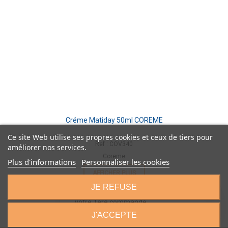
Créme Matiday 50ml COREME
Ce site Web utilise ses propres cookies et ceux de tiers pour
Ref : COV340
améliorer nos services.
Coreme
Plus d'informations
Personnaliser les cookies
AFFICHER PLUS
JE REFUSE
🎁
Nouveaux clients :
10€ de remise
sur
×
votre 1ère commande
avec le code
BIENVENUE
J'ACCEPTE