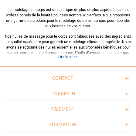
Le modelage du corps est une pratique de plus en plus appréciée par les
professionnels de la beauté pour ses nombreux bienfaits. Nous proposons
une gamme de produits pour le modelage du corps, conçus pour répondre
aux besoins de vos clients.
Nos huiles de massage pour le corps sont fabriquées avec des ingrédients
de qualité supérieure pour garantir un modelage efficace et agréable. Nous
avons sélectionné des huiles essentielles aux propriétés bénéfiques pour
la peau, comme l'huile d'amande douce, l'huile d'avocat et l'huile d'argan.
Lire la suite
Nos produits pour le modelage du corps sont également disponibles dans
une variété de senteurs pour offrir une expérience relaxante et apaisante.
De plus, nos produits sont adaptés à tous les types de peau et peuvent être
CONTACT
utilisés en toute sécurité par les professionnels de la beauté.
Que vous soyez à la recherche d'une huile de massage pour un modelage
LIVRAISON
du dos ou d'un produit pour un massage du corps complet, nous avons une
gamme de produits pour répondre à vos besoins. Nous sommes fiers de
fournir des produits de qualité supérieure pour aider les professionnels de
PAIEMENT
la beauté à offrir à leurs clients une expérience de modelage du corps
unique et agréable.
FORMATION
Découvrez notre gamme de produits pour le modelage du corps et offrez à
vos clients une expérience de relaxation ultime.