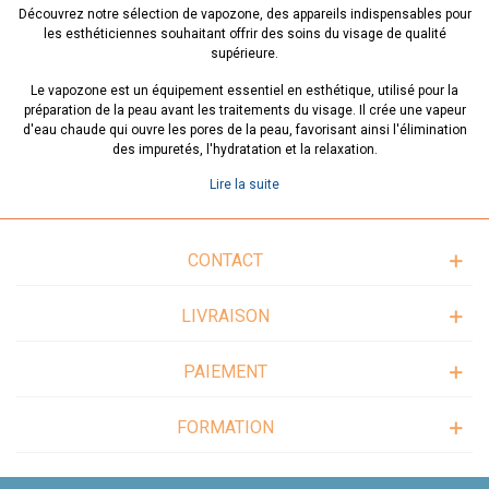
Découvrez notre sélection de vapozone, des appareils indispensables pour
les esthéticiennes souhaitant offrir des soins du visage de qualité
supérieure.
Le vapozone est un équipement essentiel en esthétique, utilisé pour la
préparation de la peau avant les traitements du visage. Il crée une vapeur
d'eau chaude qui ouvre les pores de la peau, favorisant ainsi l'élimination
des impuretés, l'hydratation et la relaxation.
Lire la suite
Nos vapozone sont conçus pour offrir des performances optimales et une
grande facilité d'utilisation. Ils sont dotés de fonctionnalités avancées,
telles que la régulation de la température et de la vapeur, pour s'adapter
aux différents types de peau et aux besoins spécifiques de chaque client.
CONTACT
L'utilisation régulière du vapozone présente de nombreux avantages pour
la peau. En ouvrant les pores, il facilite l'élimination des points noirs, des
LIVRAISON
comédons et des toxines, aidant ainsi à prévenir l'obstruction des pores et
les problèmes d'acné. De plus, la vapeur chaude hydrate la peau en
profondeur, améliorant son élasticité et sa texture.
PAIEMENT
Le vapozone peut également être utilisé en combinaison avec d'autres
traitements du visage, tels que les masques, les exfoliations ou les
FORMATION
traitements anti-âge. En ouvrant les pores, il permet une meilleure
absorption des principes actifs contenus dans ces produits, maximisant
ainsi leurs bienfaits.