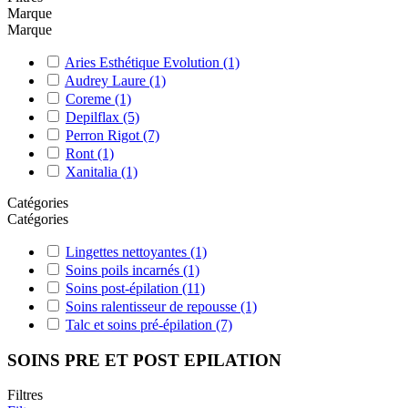
Marque
Marque
Aries Esthétique Evolution
(1)
Audrey Laure
(1)
Coreme
(1)
Depilflax
(5)
Perron Rigot
(7)
Ront
(1)
Xanitalia
(1)
Catégories
Catégories
Lingettes nettoyantes
(1)
Soins poils incarnés
(1)
Soins post-épilation
(11)
Soins ralentisseur de repousse
(1)
Talc et soins pré-épilation
(7)
SOINS PRE ET POST EPILATION
Filtres