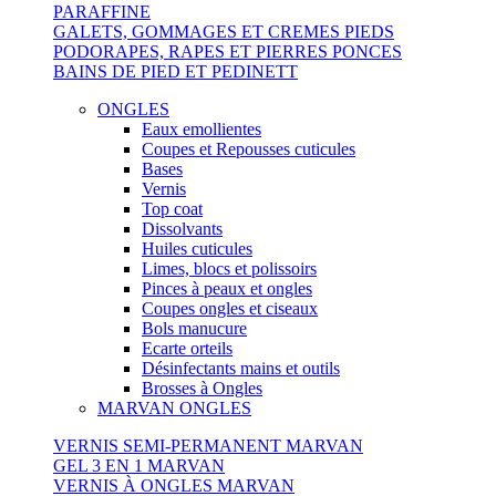
PARAFFINE
GALETS, GOMMAGES ET CREMES PIEDS
PODORAPES, RAPES ET PIERRES PONCES
BAINS DE PIED ET PEDINETT
ONGLES
Eaux emollientes
Coupes et Repousses cuticules
Bases
Vernis
Top coat
Dissolvants
Huiles cuticules
Limes, blocs et polissoirs
Pinces à peaux et ongles
Coupes ongles et ciseaux
Bols manucure
Ecarte orteils
Désinfectants mains et outils
Brosses à Ongles
MARVAN ONGLES
VERNIS SEMI-PERMANENT MARVAN
GEL 3 EN 1 MARVAN
VERNIS À ONGLES MARVAN