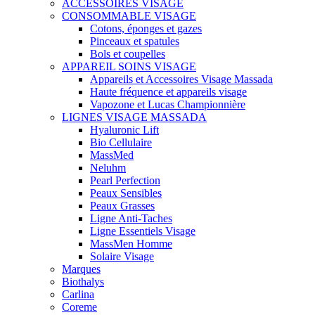
ACCESSOIRES VISAGE
CONSOMMABLE VISAGE
Cotons, éponges et gazes
Pinceaux et spatules
Bols et coupelles
APPAREIL SOINS VISAGE
Appareils et Accessoires Visage Massada
Haute fréquence et appareils visage
Vapozone et Lucas Championnière
LIGNES VISAGE MASSADA
Hyaluronic Lift
Bio Cellulaire
MassMed
Neluhm
Pearl Perfection
Peaux Sensibles
Peaux Grasses
Ligne Anti-Taches
Ligne Essentiels Visage
MassMen Homme
Solaire Visage
Marques
Biothalys
Carlina
Coreme