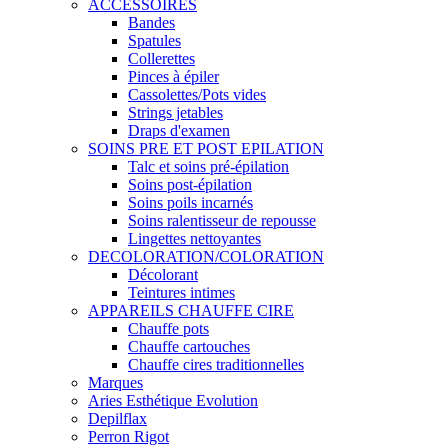
ACCESSOIRES
Bandes
Spatules
Collerettes
Pinces à épiler
Cassolettes/Pots vides
Strings jetables
Draps d'examen
SOINS PRE ET POST EPILATION
Talc et soins pré-épilation
Soins post-épilation
Soins poils incarnés
Soins ralentisseur de repousse
Lingettes nettoyantes
DECOLORATION/COLORATION
Décolorant
Teintures intimes
APPAREILS CHAUFFE CIRE
Chauffe pots
Chauffe cartouches
Chauffe cires traditionnelles
Marques
Aries Esthétique Evolution
Depilflax
Perron Rigot