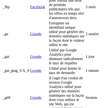
pour fournir une série
de produits
_fbp
Facebook
3 mois
publicitaires tels que
les offres en temps réel
d'annonceurs tiers.
Enregistre un
identifiant unique
utilisé pour générer des
_ga
Google
2 années
données statistiques sur
la façon dont le visiteur
utilise le site.
Utilisé par Google
Analytics pour
_gat
Google
1 jour
diminuer radicalement
le taux de requêtes
Utilisé pour limiter le
_gat_gtag_UA_#
Google
1 minute
taux de demande.
Il s'agit d'un cookie de
session Google
Analytics utilisé pour
générer des données
statistiques sur la façon
_gd#
Google
Session
dont vous utilisez le
site Web, qui est