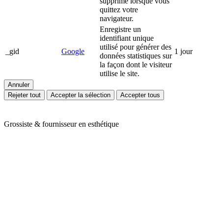
supprimé lorsque vous
quittez votre
navigateur.
Enregistre un
identifiant unique
utilisé pour générer des
_gid
Google
1 jour
données statistiques sur
la façon dont le visiteur
utilise le site.
Annuler
Rejeter tout
Accepter la sélection
Accepter tous
Grossiste & fournisseur en esthétique
Ariès Esthétique vous accompagne depuis plus de 24 ans dans votre
quotidien de professionnels de l'esthétique et du bien-être. Nous
vous proposons une large gamme de produits en mobilier,
appareillage et consommable avec des prix toujours compétitifs. Nos
conseillères sont à votre écoute pour cibler vos besoins et y répondre
efficacement grâce à nos partenaires de renom : Massada, Carlina,
Perron Rigot, Dr Temt, Réfectocil, Ligne K, Juliana Nails... Nous
assurons la livraison de vos commandes en 24H sur toute la France
métropolitaine (hors Corse).