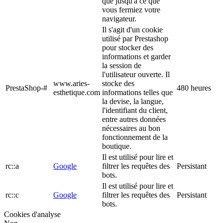
que jusqu'à ce que
vous fermiez votre
navigateur.
Il s'agit d'un cookie
utilisé par Prestashop
pour stocker des
informations et garder
la session de
l'utilisateur ouverte. Il
www.aries-
stocke des
PrestaShop-#
480 heures
esthetique.com
informations telles que
la devise, la langue,
l'identifiant du client,
entre autres données
nécessaires au bon
fonctionnement de la
boutique.
Il est utilisé pour lire et
rc::a
Google
filtrer les requêtes des
Persistant
bots.
Il est utilisé pour lire et
rc::c
Google
filtrer les requêtes des
Persistant
bots.
Cookies d'analyse