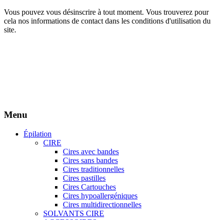
Vous pouvez vous désinscrire à tout moment. Vous trouverez pour
cela nos informations de contact dans les conditions d'utilisation du
site.
Création site Beforcom
Aries Esthétique - Tous droits réservés.
Menu
Épilation
CIRE
Cires avec bandes
Cires sans bandes
Cires traditionnelles
Cires pastilles
Cires Cartouches
Cires hypoallergéniques
Cires multidirectionnelles
SOLVANTS CIRE