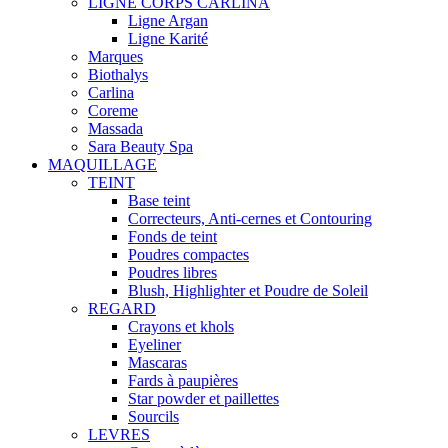
LIGNE CORPS CARLINA
Ligne Argan
Ligne Karité
Marques
Biothalys
Carlina
Coreme
Massada
Sara Beauty Spa
MAQUILLAGE
TEINT
Base teint
Correcteurs, Anti-cernes et Contouring
Fonds de teint
Poudres compactes
Poudres libres
Blush, Highlighter et Poudre de Soleil
REGARD
Crayons et khols
Eyeliner
Mascaras
Fards à paupières
Star powder et paillettes
Sourcils
LEVRES