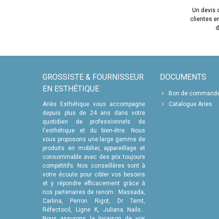
Un devis d
clientes 
d
GROSSISTE & FOURNISSEUR
DOCUMENTS
EN ESTHÉTIQUE
Bon de command
Ariès Esthétique vous accompagne
Catalogue Aries
depuis plus de 24 ans dans votre
quotidien de professionnels de
l'esthétique et du bien-être. Nous
vous proposons une large gamme de
produits en mobilier, appareillage et
consommable avec des prix toujours
compétitifs. Nos conseillères sont à
votre écoute pour cibler vos besoins
et y répondre efficacement grâce à
nos partenaires de renom : Massada,
Carlina, Perron Rigot, Dr Temt,
Réfectocil, Ligne K, Juliana Nails...
Nous assurons la livraison de vos