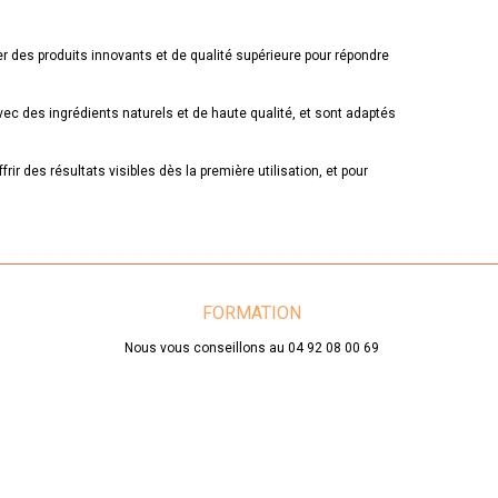
r des produits innovants et de qualité supérieure pour répondre
c des ingrédients naturels et de haute qualité, et sont adaptés
rir des résultats visibles dès la première utilisation, et pour
t les emballages sont recyclables pour minimiser l'impact
n choix excellent. Les produits de la marque sont conçus pour
e site e-commerce dédié aux professionnels de la beauté.
FORMATION
Nous vous conseillons au 04 92 08 00 69