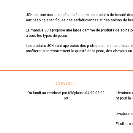
JCH est une marque spécialisée dans les produits de beauté desti
aux besoins spécifiques des esthéticiennes et des salons de be
La marque JCH propose une large gamme de produits de soins pour
à tous les types de peaux.
Les produits JCH sont appréciés des professionnels de la beauté pou
améliorer progressivement la qualité de la peau, des cheveux ou
La marque JCH est très engagée dans le respect de l'environneme
environnemental.
Si vous êtes à la recherche de produits de beauté de qualité pour
offrir des résultats exceptionnels, tout en respectant la nature
CONTACT
Du lundi au vendredi par téléphone 04 92 08 00
Livraison 
69
ht pour la
Livraison o
Et offerte