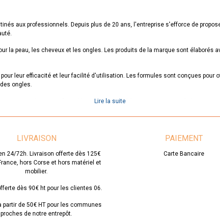
nés aux professionnels. Depuis plus de 20 ans, l'entreprise s'efforce de propose
auté.
 la peau, les cheveux et les ongles. Les produits de la marque sont élaborés ave
r leur efficacité et leur facilité d'utilisation. Les formules sont conçues pour off
 des ongles.
nt. Les produits sont formulés avec des ingrédients respectueux de la nature, e
Lire la suite
 votre salon de beauté ou pour votre utilisation personnelle, la marque JCH est u
 et l'environnement. N'hésitez pas à découvrir la gamme de produits JCH sur notr
LIVRAISON
PAIEMENT
en 24/72h. Livraison offerte dès 125€
Carte Bancaire
 France, hors Corse et hors matériel et
mobilier.
fferte dès 90€ ht pour les clientes 06.
 à partir de 50€ HT pour les communes
proches de notre entrepôt.