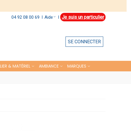
Je suis un particulier
Aide
04 92 08 00 69
l
l
SE CONNECTER
LIER & MATÉRIEL
AMBIANCE
MARQUES