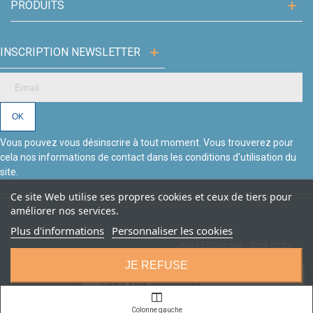
PRODUITS
INSCRIPTION NEWSLETTER
Vous pouvez vous désinscrire à tout moment. Vous trouverez pour
cela nos informations de contact dans les conditions d'utilisation du
site.
Ce site Web utilise ses propres cookies et ceux de tiers pour
améliorer nos services.
Plus d'informations
Personnaliser les cookies
Aries Esthétique - Tous droits
Création site Beforcom
réservés.
JE REFUSE
🎁
Nouveaux clients :
10€ de remise
sur
×
votre 1ère commande
avec le code
BIENVENUE
J'ACCEPTE
Colonne gauche