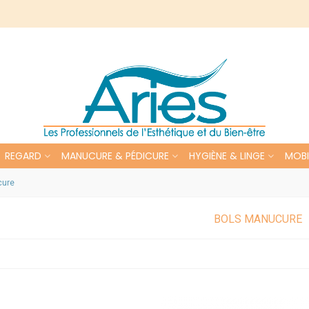
REGARD
MANUCURE & PÉDICURE
HYGIÈNE & LINGE
MOBI
cure
BOLS MANUCURE