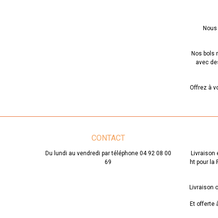
Nous 
Nos bols m
avec des
Offrez à v
CONTACT
Du lundi au vendredi par téléphone 04 92 08 00
Livraison 
69
ht pour la
Livraison o
Et offerte