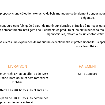
proposons une sélection exclusive de bols manucure spécialement conçus pour l
élégantes.
anucure sont fabriqués à partir de matériaux durables et faciles à nettoyer, garan
 compartiments intelligents pour contenir les produits et les outils nécessaires 
ergonomiques, offrant ainsi un confort optima
os clients une expérience de manucure exceptionnelle et professionnelle. Ils appré
vous leur offrirez.
Lire la suite
LIVRAISON
PAIEMENT
en 24/72h. Livraison offerte dès 125€
Carte Bancaire
 France, hors Corse et hors matériel et
mobilier.
fferte dès 90€ ht pour les clientes 06.
 à partir de 50€ HT pour les communes
proches de notre entrepôt.