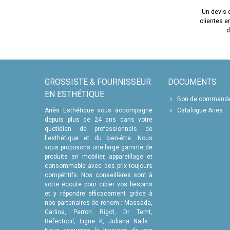
Un devis d
clientes 
d
GROSSISTE & FOURNISSEUR
DOCUMENTS
EN ESTHÉTIQUE
Bon de command
Ariès Esthétique vous accompagne
Catalogue Aries
depuis plus de 24 ans dans votre
quotidien de professionnels de
l'esthétique et du bien-être. Nous
vous proposons une large gamme de
produits en mobilier, appareillage et
consommable avec des prix toujours
compétitifs. Nos conseillères sont à
votre écoute pour cibler vos besoins
et y répondre efficacement grâce à
nos partenaires de renom : Massada,
Carlina, Perron Rigot, Dr Temt,
Réfectocil, Ligne K, Juliana Nails...