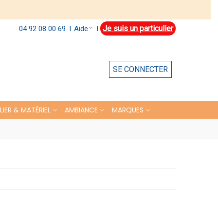
Je suis un particulier
Aide
04 92 08 00 69
l
l
SE CONNECTER
LIER & MATÉRIEL
AMBIANCE
MARQUES