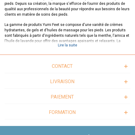
pieds. Depuis sa création, la marque s'efforce de fournir des produits de
qualité aux professionnels de la beauté pour répondre aux besoins de leurs
clients en matière de soins des pieds.
La gamme de produits Yumi Feet se compose d'une variété de crèmes
hydratantes, de gels et d'huiles de massage pour les pieds. Les produits
sont fabriqués à partir d'ingrédients naturels tels que la menthe, l'arnica et
l'huile de lavande pour offrir des avantages apaisants et relaxants. La
Lire la suite
marque propose également des produits spécialisés pour les pieds secs,
abîmés et douloureux.
Le produit phare de Yumi Feet est son kit de pédicure professionnel, qui est
CONTACT
utilisé dans les salons de beauté du monde entier. Le kit de pédicure est
conçu pour fournir des soins professionnels aux pieds tout en assurant le
confort et la sécurité du client. Plus d'information sur nos kits dans notre
LIVRAISON
article de blog
Yumi feet : un traitement anti-callosités
.
En choisissant Yumi Feet, les professionnels de la beauté peuvent être
PAIEMENT
sûrs d'utiliser des produits de qualité supérieure pour leurs clients. Les
produits Yumi Feet sont fabriqués selon les normes les plus élevées, en
utilisant des ingrédients de qualité supérieure pour fournir des résultats
FORMATION
efficaces et durables.
En somme, Yumi Feet est une marque qui s'engage à fournir des produits
de qualité pour les soins des pieds. Avec sa gamme de produits variée et