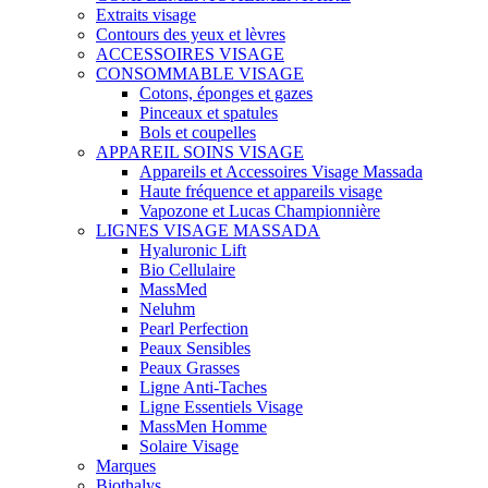
Extraits visage
Contours des yeux et lèvres
ACCESSOIRES VISAGE
CONSOMMABLE VISAGE
Cotons, éponges et gazes
Pinceaux et spatules
Bols et coupelles
APPAREIL SOINS VISAGE
Appareils et Accessoires Visage Massada
Haute fréquence et appareils visage
Vapozone et Lucas Championnière
LIGNES VISAGE MASSADA
Hyaluronic Lift
Bio Cellulaire
MassMed
Neluhm
Pearl Perfection
Peaux Sensibles
Peaux Grasses
Ligne Anti-Taches
Ligne Essentiels Visage
MassMen Homme
Solaire Visage
Marques
Biothalys