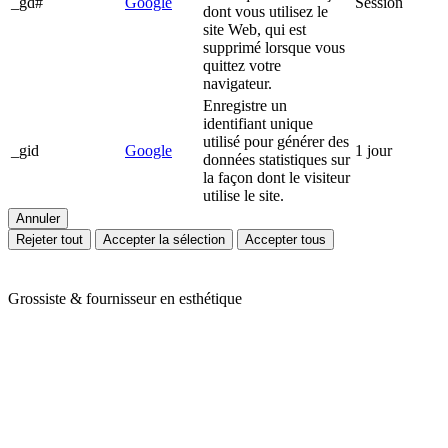
_gd#
Google
Session
dont vous utilisez le
site Web, qui est
supprimé lorsque vous
quittez votre
navigateur.
Enregistre un
identifiant unique
utilisé pour générer des
_gid
Google
1 jour
données statistiques sur
la façon dont le visiteur
utilise le site.
Annuler
Rejeter tout
Accepter la sélection
Accepter tous
Grossiste & fournisseur en esthétique
Ariès Esthétique vous accompagne depuis plus de 24 ans dans votre
quotidien de professionnels de l'esthétique et du bien-être. Nous
vous proposons une large gamme de produits en mobilier,
appareillage et consommable avec des prix toujours compétitifs. Nos
conseillères sont à votre écoute pour cibler vos besoins et y répondre
efficacement grâce à nos partenaires de renom : Massada, Carlina,
Perron Rigot, Dr Temt, Réfectocil, Ligne K, Juliana Nails... Nous