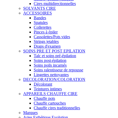
Cires multidirectionnelles
SOLVANTS CIRE
ACCESSOIRES
Bandes
Spatules
Collerettes
Pinces à épiler
Cassolettes/Pots vides
Strings jetables
Draps d'examen
SOINS PRE ET POST EPILATION
Talc et soins pré-épilation
Soins post-épilation
Soins poils incarnés
Soins ralentisseur de repousse
Lingettes nettoyantes
DECOLORATION/COLORATION
Décolorant
Teintures intimes
APPAREILS CHAUFFE CIRE
Chauffe pots
Chauffe cartouches
Chauffe cires traditionnelles
Marques
Aries Esthétique Evolution