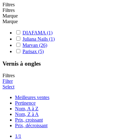
Filtres
Filtres
Marque
Marque
DIAFAMA
(1)
Juliana Nails
(1)
Marvan
(26)
Parisax
(5)
Vernis à ongles
Filtres
Filter
Select
Meilleures ventes
Pertinence
Nom, A à Z
Nom, Z à A
Prix, croissant
Prix, décroissant
1/1