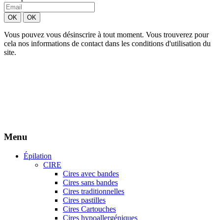
Vous pouvez vous désinscrire à tout moment. Vous trouverez pour
cela nos informations de contact dans les conditions d'utilisation du
site.
Création site Beforcom
Aries Esthétique - Tous droits réservés.
Menu
Épilation
CIRE
Cires avec bandes
Cires sans bandes
Cires traditionnelles
Cires pastilles
Cires Cartouches
Cires hypoallergéniques