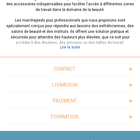
des accessoires indispensables pour faciliter l'accès à différentes zones
de travail dans le domaine de la beauté.
Les marchepieds pour professionnels que nous proposons sont
spécialement conçus pour répondre aux besoins des esthéticiennes, des
salons de beauté et des instituts. Ils offrent une solution pratique et
sécurisée pour atteindre des hauteurs plus élevées, que ce soit pour
accéder à des étagères, des armoires ou des tables de travail.
Lire la suite
La sécurité est notre priorité absolue, c'est pourquoi nos marchepieds pour
professionnels sont dotés de caractéristiques spéciales pour assurer une
utilisation sans risque. Ils sont équipés de surfaces antidérapantes pour
CONTACT
une adhérence optimale, réduisant ainsi les risques de glissement et de
chute. De plus, leur structure robuste garantit une stabilité maximale, vous
permettant de monter et de descendre en toute confiance.
LIVRAISON
Nos marchepieds pour professionnels sont également conçus pour être
compacts et légers, ce qui les rend faciles à déplacer et à ranger. Vous
PAIEMENT
pouvez les utiliser dans différentes zones de votre établissement, les
emporter lors de déplacements ou les ranger discrètement lorsque vous
n'en avez pas besoin. Leur design ergonomique les rend pratiques et
FORMATION
fonctionnels.
Que vous ayez besoin d'un marchepied à une seule marche ou d'un
modèle à plusieurs niveaux, nous avons une variété d'options pour