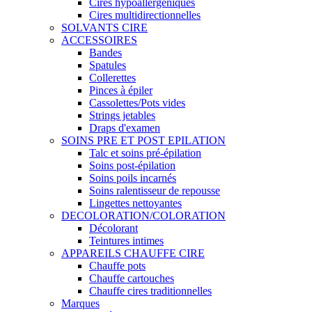
Cires hypoallergéniques
Cires multidirectionnelles
SOLVANTS CIRE
ACCESSOIRES
Bandes
Spatules
Collerettes
Pinces à épiler
Cassolettes/Pots vides
Strings jetables
Draps d'examen
SOINS PRE ET POST EPILATION
Talc et soins pré-épilation
Soins post-épilation
Soins poils incarnés
Soins ralentisseur de repousse
Lingettes nettoyantes
DECOLORATION/COLORATION
Décolorant
Teintures intimes
APPAREILS CHAUFFE CIRE
Chauffe pots
Chauffe cartouches
Chauffe cires traditionnelles
Marques