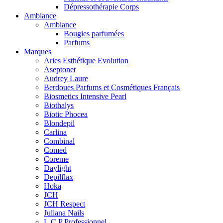
Dépressothérapie Corps
Ambiance
Ambiance
Bougies parfumées
Parfums
Marques
Aries Esthétique Evolution
Aseptonet
Audrey Laure
Berdoues Parfums et Cosmétiques Français
Biosmetics Intensive Pearl
Biothalys
Biotic Phocea
Blondepil
Carlina
Combinal
Comed
Coreme
Daylight
Depilflax
Hoka
JCH
JCH Respect
Juliana Nails
L.C.P Professionnel