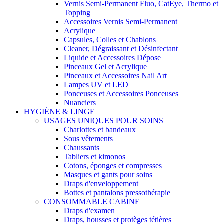
Vernis Semi-Permanent Fluo, CatEye, Thermo et
Topping
Accessoires Vernis Semi-Permanent
Acrylique
Capsules, Colles et Chablons
Cleaner, Dégraissant et Désinfectant
Liquide et Accessoires Dépose
Pinceaux Gel et Acrylique
Pinceaux et Accessoires Nail Art
Lampes UV et LED
Ponceuses et Accessoires Ponceuses
Nuanciers
HYGIÈNE & LINGE
USAGES UNIQUES POUR SOINS
Charlottes et bandeaux
Sous vêtements
Chaussants
Tabliers et kimonos
Cotons, éponges et compresses
Masques et gants pour soins
Draps d'enveloppement
Bottes et pantalons pressothérapie
CONSOMMABLE CABINE
Draps d'examen
Draps, housses et protèges tétières