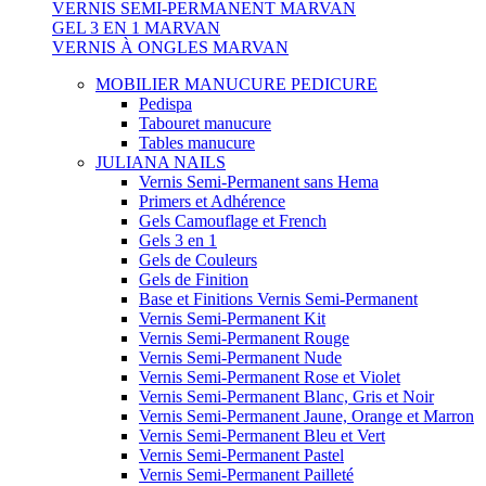
VERNIS SEMI-PERMANENT MARVAN
GEL 3 EN 1 MARVAN
VERNIS À ONGLES MARVAN
MOBILIER MANUCURE PEDICURE
Pedispa
Tabouret manucure
Tables manucure
JULIANA NAILS
Vernis Semi-Permanent sans Hema
Primers et Adhérence
Gels Camouflage et French
Gels 3 en 1
Gels de Couleurs
Gels de Finition
Base et Finitions Vernis Semi-Permanent
Vernis Semi-Permanent Kit
Vernis Semi-Permanent Rouge
Vernis Semi-Permanent Nude
Vernis Semi-Permanent Rose et Violet
Vernis Semi-Permanent Blanc, Gris et Noir
Vernis Semi-Permanent Jaune, Orange et Marron
Vernis Semi-Permanent Bleu et Vert
Vernis Semi-Permanent Pastel
Vernis Semi-Permanent Pailleté