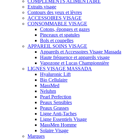
COMPLEMENTS ALIMENTAIRE
Extraits visage
Contours des yeux et lèvres
ACCESSOIRES VISAGE
CONSOMMABLE VISAGE
Cotons, éponges et gazes
Pinceaux et spatules
Bols et coupelles
APPAREIL SOINS VISAGE
Appareils et Accessoires Visage Massada
Haute fréquence et appareils visage
Vapozone et Lucas Championnière
LIGNES VISAGE MASSADA
Hyaluronic Lift
Bio Cellulaire
MassMed
Neluhm
Pearl Perfection
Peaux Sensibles
Peaux Grasses
Ligne Anti-Taches
Ligne Essentiels Visage
MassMen Homme
Solaire Visage
Marques