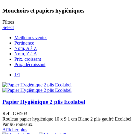
Mouchoirs et papiers hygièniques
Filtres
Select
Meilleures ventes
Pertinence
Nom, A à Z
Nom, Z à A
Prix, croissant
Prix, décroissant
1/1
Papier Hygiènique 2 plis Ecolabel
Ref : GH503
Rouleau papier hygiénique 10 x 9,1 cm Blanc 2 plis gaufré Ecolabel
Par 96 rouleaux.
Afficher plus