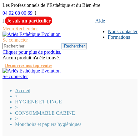
Les Professionnels de l’Esthétique et du Bien-être
04 92 08 00 69
l
l
Je suis un particulier
Aide
Menu
Rechercher
Nous contacter
Formations
Se connecter
Rechercher
Cliquer pour plus de produits.
Aucun produit n'a été trouvé.
Découvrez nos top ventes
Se connecter
Accueil
>
HYGIENE ET LINGE
>
CONSOMMABLE CABINE
>
Mouchoirs et papiers hygièniques