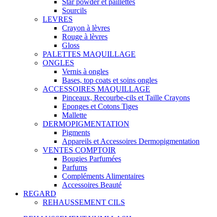
Star powder et paillettes
Sourcils
LEVRES
Crayon à lèvres
Rouge à lèvres
Gloss
PALETTES MAQUILLAGE
ONGLES
Vernis à ongles
Bases, top coats et soins ongles
ACCESSOIRES MAQUILLAGE
Pinceaux, Recourbe-cils et Taille Crayons
Eponges et Cotons Tiges
Mallette
DERMOPIGMENTATION
Pigments
Appareils et Accessoires Dermopigmentation
VENTES COMPTOIR
Bougies Parfumées
Parfums
Compléments Alimentaires
Accessoires Beauté
REGARD
REHAUSSEMENT CILS