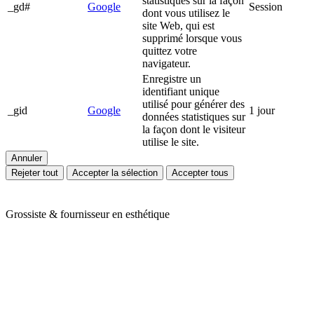
statistiques sur la façon
_gd#
Google
Session
dont vous utilisez le
site Web, qui est
supprimé lorsque vous
quittez votre
navigateur.
Enregistre un
identifiant unique
utilisé pour générer des
_gid
Google
1 jour
données statistiques sur
la façon dont le visiteur
utilise le site.
Annuler
Rejeter tout
Accepter la sélection
Accepter tous
Grossiste & fournisseur en esthétique
Ariès Esthétique vous accompagne depuis plus de 24 ans dans votre
quotidien de professionnels de l'esthétique et du bien-être. Nous
vous proposons une large gamme de produits en mobilier,
appareillage et consommable avec des prix toujours compétitifs. Nos
conseillères sont à votre écoute pour cibler vos besoins et y répondre
efficacement grâce à nos partenaires de renom : Massada, Carlina,
Perron Rigot, Dr Temt, Réfectocil, Ligne K, Juliana Nails... Nous