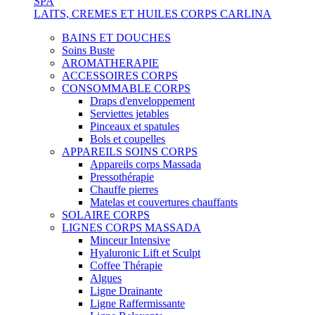
SPA
LAITS, CREMES ET HUILES CORPS CARLINA
BAINS ET DOUCHES
Soins Buste
AROMATHERAPIE
ACCESSOIRES CORPS
CONSOMMABLE CORPS
Draps d'enveloppement
Serviettes jetables
Pinceaux et spatules
Bols et coupelles
APPAREILS SOINS CORPS
Appareils corps Massada
Pressothérapie
Chauffe pierres
Matelas et couvertures chauffants
SOLAIRE CORPS
LIGNES CORPS MASSADA
Minceur Intensive
Hyaluronic Lift et Sculpt
Coffee Thérapie
Algues
Ligne Drainante
Ligne Raffermissante