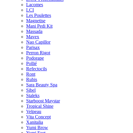
Lacomes
LCI
Les Poulettes
Magnetise
Mani Pedi Kit
Massada
Mavex
Nao Capillor
Parisax
Perron Rigot
Podorape
Pollié
Refectocils
Ront
Rubis
Sara Beauty Spa
Sibel
Staleks
Starboost Maystar
Tropical Shine
Velpeau
Vita Concept
Xanitalia
Yumi Brow
Yumi Feet