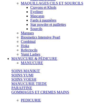
MAQUILLAGES CILS ET SOURCILS
Crayons et Khols
Eyeliner
Mascaras
Fards à paupières
Star powder et paillettes
Sourcils
Marques
Biosmetics Intensive Pearl
Combinal
Hoka
Refectocils
Yumi Lashes
MANUCURE & PÉDICURE
MANUCURE
SOINS MANIKIT
SOINS YUMI
SOINS VOESH
MANUCURIE TIEDE
PARAFFINE
GOMMAGES ET CREMES MAINS
PEDICURIE