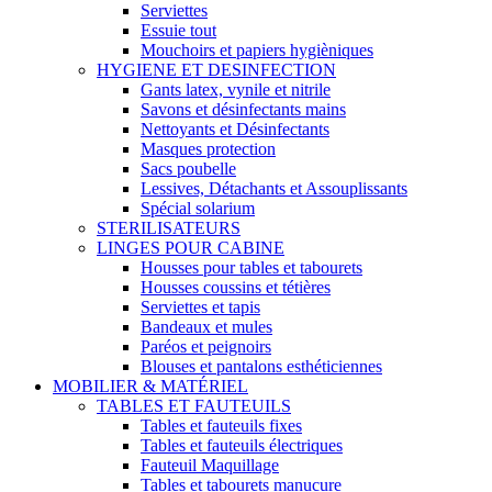
Serviettes
Essuie tout
Mouchoirs et papiers hygièniques
HYGIENE ET DESINFECTION
Gants latex, vynile et nitrile
Savons et désinfectants mains
Nettoyants et Désinfectants
Masques protection
Sacs poubelle
Lessives, Détachants et Assouplissants
Spécial solarium
STERILISATEURS
LINGES POUR CABINE
Housses pour tables et tabourets
Housses coussins et tétières
Serviettes et tapis
Bandeaux et mules
Paréos et peignoirs
Blouses et pantalons esthéticiennes
MOBILIER & MATÉRIEL
TABLES ET FAUTEUILS
Tables et fauteuils fixes
Tables et fauteuils électriques
Fauteuil Maquillage
Tables et tabourets manucure