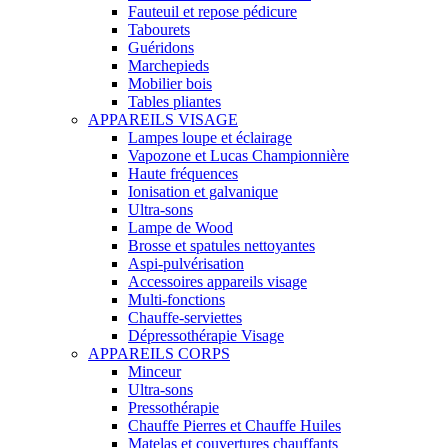
Fauteuil et repose pédicure
Tabourets
Guéridons
Marchepieds
Mobilier bois
Tables pliantes
APPAREILS VISAGE
Lampes loupe et éclairage
Vapozone et Lucas Championnière
Haute fréquences
Ionisation et galvanique
Ultra-sons
Lampe de Wood
Brosse et spatules nettoyantes
Aspi-pulvérisation
Accessoires appareils visage
Multi-fonctions
Chauffe-serviettes
Dépressothérapie Visage
APPAREILS CORPS
Minceur
Ultra-sons
Pressothérapie
Chauffe Pierres et Chauffe Huiles
Matelas et couvertures chauffants