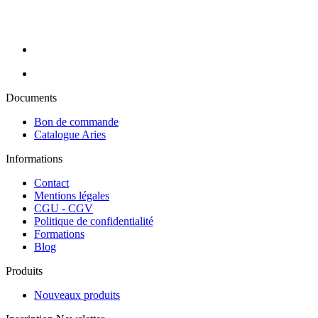
assurons la livraison de vos commandes en 24H sur toute la France
métropolitaine (hors Corse).
Documents
Bon de commande
Catalogue Aries
Informations
Contact
Mentions légales
CGU - CGV
Politique de confidentialité
Formations
Blog
Produits
Nouveaux produits