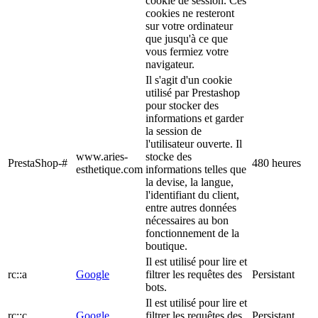
cookie de session. Ces
cookies ne resteront
sur votre ordinateur
que jusqu'à ce que
vous fermiez votre
navigateur.
Il s'agit d'un cookie
utilisé par Prestashop
pour stocker des
informations et garder
la session de
l'utilisateur ouverte. Il
www.aries-
stocke des
PrestaShop-#
480 heures
esthetique.com
informations telles que
la devise, la langue,
l'identifiant du client,
entre autres données
nécessaires au bon
fonctionnement de la
boutique.
Il est utilisé pour lire et
rc::a
Google
filtrer les requêtes des
Persistant
bots.
Il est utilisé pour lire et
rc::c
Google
filtrer les requêtes des
Persistant