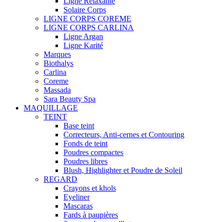
Ligne Relaxante
Solaire Corps
LIGNE CORPS COREME
LIGNE CORPS CARLINA
Ligne Argan
Ligne Karité
Marques
Biothalys
Carlina
Coreme
Massada
Sara Beauty Spa
MAQUILLAGE
TEINT
Base teint
Correcteurs, Anti-cernes et Contouring
Fonds de teint
Poudres compactes
Poudres libres
Blush, Highlighter et Poudre de Soleil
REGARD
Crayons et khols
Eyeliner
Mascaras
Fards à paupières