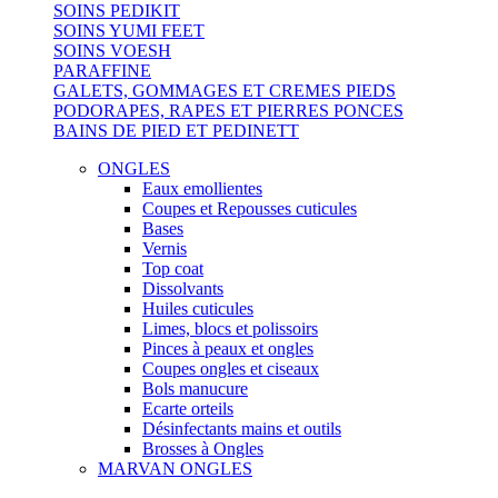
SOINS PEDIKIT
SOINS YUMI FEET
SOINS VOESH
PARAFFINE
GALETS, GOMMAGES ET CREMES PIEDS
PODORAPES, RAPES ET PIERRES PONCES
BAINS DE PIED ET PEDINETT
ONGLES
Eaux emollientes
Coupes et Repousses cuticules
Bases
Vernis
Top coat
Dissolvants
Huiles cuticules
Limes, blocs et polissoirs
Pinces à peaux et ongles
Coupes ongles et ciseaux
Bols manucure
Ecarte orteils
Désinfectants mains et outils
Brosses à Ongles
MARVAN ONGLES