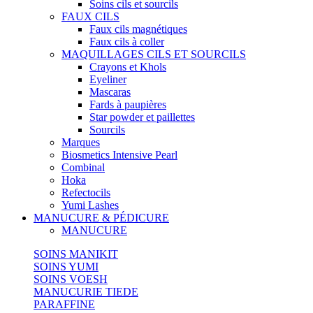
Soins cils et sourcils
FAUX CILS
Faux cils magnétiques
Faux cils à coller
MAQUILLAGES CILS ET SOURCILS
Crayons et Khols
Eyeliner
Mascaras
Fards à paupières
Star powder et paillettes
Sourcils
Marques
Biosmetics Intensive Pearl
Combinal
Hoka
Refectocils
Yumi Lashes
MANUCURE & PÉDICURE
MANUCURE
SOINS MANIKIT
SOINS YUMI
SOINS VOESH
MANUCURIE TIEDE
PARAFFINE