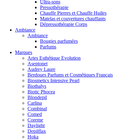
Ultra-sons
Pressothérapie
Chauffe Pierres et Chauffe Huiles
Matelas et couvertures chauffants
Dépressothérapie Corps
Ambiance
Ambiance
Bougies parfumées
Parfums
Marques
Aries Esthétique Evolution
Aseptonet
Audrey Laure
Berdoues Parfums et Cosmétiques Français
Biosmetics Intensive Pearl
Biothalys
Biotic Phocea
Blondepil
Carlina
Combinal
Comed
Coreme
Daylight
Depilflax
Hoka