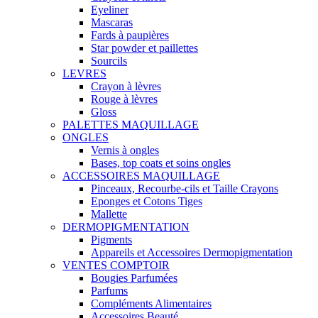
Eyeliner
Mascaras
Fards à paupières
Star powder et paillettes
Sourcils
LEVRES
Crayon à lèvres
Rouge à lèvres
Gloss
PALETTES MAQUILLAGE
ONGLES
Vernis à ongles
Bases, top coats et soins ongles
ACCESSOIRES MAQUILLAGE
Pinceaux, Recourbe-cils et Taille Crayons
Eponges et Cotons Tiges
Mallette
DERMOPIGMENTATION
Pigments
Appareils et Accessoires Dermopigmentation
VENTES COMPTOIR
Bougies Parfumées
Parfums
Compléments Alimentaires
Accessoires Beauté