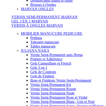
Désinfectants mains et outils
Brosses à Ongles
MARVAN ONGLES
VERNIS SEMI-PERMANENT MARVAN
GEL 3 EN 1 MARVAN
VERNIS À ONGLES MARVAN
MOBILIER MANUCURE PEDICURE
Pedispa
Tabouret manucure
Tables manucure
JULIANA NAILS
Vernis Semi-Permanent sans Hema
Primers et Adhérence
Gels Camouflage et French
Gels 3 en 1
Gels de Couleurs
Gels de Finition
Base et Finitions Vernis Semi-Permanent
Vernis Semi-Permanent Kit
Vernis Semi-Permanent Rouge
Vernis Semi-Permanent Nude
Vernis Semi-Permanent Rose et Violet
Vernis Semi-Permanent Blanc, Gris et Noir
Vernis Semi-Permanent Jaune, Orange et Marron