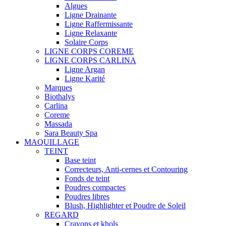
Algues
Ligne Drainante
Ligne Raffermissante
Ligne Relaxante
Solaire Corps
LIGNE CORPS COREME
LIGNE CORPS CARLINA
Ligne Argan
Ligne Karité
Marques
Biothalys
Carlina
Coreme
Massada
Sara Beauty Spa
MAQUILLAGE
TEINT
Base teint
Correcteurs, Anti-cernes et Contouring
Fonds de teint
Poudres compactes
Poudres libres
Blush, Highlighter et Poudre de Soleil
REGARD
Crayons et khols