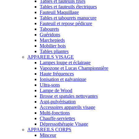
Tables et fauteuils fixes
Tables et fauteuils électriques
Fauteuil Maquillage
Tables et tabourets manucure
Fauteuil et repose pédicure
Tabourets
Guéridons
Marchepieds
Mobilier bois
Tables pliantes
APPAREILS VISAGE
Lampes loupe et éclairage
Vapozone et Lucas Championnière
Haute fréquences
Ionisation et galvanique
Ultra-sons
Lampe de Wood
Brosse et spatules nettoyantes
Aspi-pulvérisation
Accessoires appareils visage
Multi-fonctions
Chauffe-serviettes
Dépressothérapie Visage
APPAREILS CORPS
Minceur