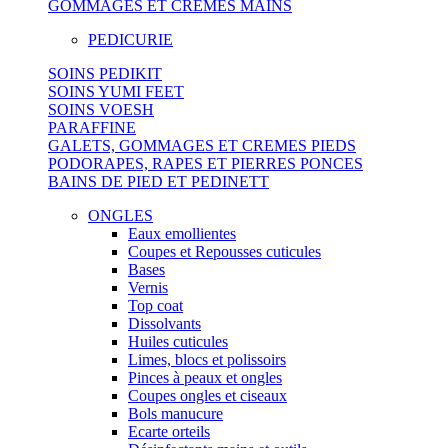
GOMMAGES ET CREMES MAINS
PEDICURIE
SOINS PEDIKIT
SOINS YUMI FEET
SOINS VOESH
PARAFFINE
GALETS, GOMMAGES ET CREMES PIEDS
PODORAPES, RAPES ET PIERRES PONCES
BAINS DE PIED ET PEDINETT
ONGLES
Eaux emollientes
Coupes et Repousses cuticules
Bases
Vernis
Top coat
Dissolvants
Huiles cuticules
Limes, blocs et polissoirs
Pinces à peaux et ongles
Coupes ongles et ciseaux
Bols manucure
Ecarte orteils