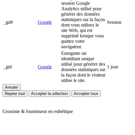
session Google
Analytics utilisé pour
générer des données
statistiques sur la façon
_gd#
Google
Session
dont vous utilisez le
site Web, qui est
supprimé lorsque vous
quittez votre
navigateur.
Enregistre un
identifiant unique
utilisé pour générer des
_gid
Google
1 jour
données statistiques sur
la façon dont le visiteur
utilise le site.
Annuler
Rejeter tout
Accepter la sélection
Accepter tous
Grossiste & fournisseur en esthétique
Ariès Esthétique vous accompagne depuis plus de 24 ans dans votre
quotidien de professionnels de l'esthétique et du bien-être. Nous
vous proposons une large gamme de produits en mobilier,