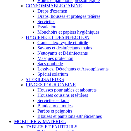
Bottes et pantalons pressothérapie
CONSOMMABLE CABINE
Draps d'examen
Draps, housses et protèges tétières
Serviettes
Essuie tout
Mouchoirs et papiers hygièniques
HYGIENE ET DESINFECTION
Gants latex, vynile et nitrile
Savons et désinfectants mains
Nettoyants et Désinfectants
Masques protection
Sacs poubelle
Lessives, Détachants et Assouplissants
Spécial solarium
STERILISATEURS
LINGES POUR CABINE
Housses pour tables et tabourets
Housses coussins et tétières
Serviettes et tapis
Bandeaux et mules
Paréos et peignoirs
Blouses et pantalons esthéticiennes
MOBILIER & MATÉRIEL
TABLES ET FAUTEUILS