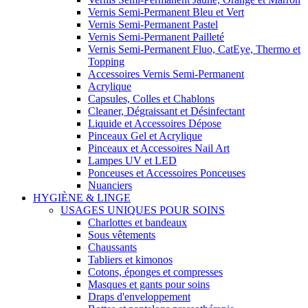
Vernis Semi-Permanent Bleu et Vert
Vernis Semi-Permanent Pastel
Vernis Semi-Permanent Pailleté
Vernis Semi-Permanent Fluo, CatEye, Thermo et
Topping
Accessoires Vernis Semi-Permanent
Acrylique
Capsules, Colles et Chablons
Cleaner, Dégraissant et Désinfectant
Liquide et Accessoires Dépose
Pinceaux Gel et Acrylique
Pinceaux et Accessoires Nail Art
Lampes UV et LED
Ponceuses et Accessoires Ponceuses
Nuanciers
HYGIÈNE & LINGE
USAGES UNIQUES POUR SOINS
Charlottes et bandeaux
Sous vêtements
Chaussants
Tabliers et kimonos
Cotons, éponges et compresses
Masques et gants pour soins
Draps d'enveloppement