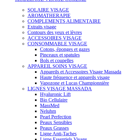
SOLAIRE VISAGE
AROMATHERAPIE
COMPLEMENTS ALIMENTAIRE
Extraits visage
Contours des yeux et lèvres
ACCESSOIRES VISAGE
CONSOMMABLE VISAGE
Cotons, éponges et gazes
Pinceaux et spatules
Bols et coupelles
APPAREIL SOINS VISAGE
Appareils et Accessoires Visage Massada
Haute fréquence et appareils visage
Vapozone et Lucas Championnière
LIGNES VISAGE MASSADA
Hyaluronic Lift
Bio Cellulaire
MassMed
Neluhm
Pearl Perfection
Peaux Sensibles
Peaux Grasses
Ligne Anti-Taches
Ligne Essentiels Visage