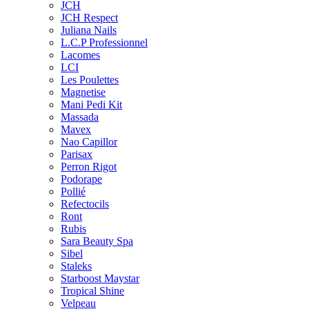
JCH
JCH Respect
Juliana Nails
L.C.P Professionnel
Lacomes
LCI
Les Poulettes
Magnetise
Mani Pedi Kit
Massada
Mavex
Nao Capillor
Parisax
Perron Rigot
Podorape
Pollié
Refectocils
Ront
Rubis
Sara Beauty Spa
Sibel
Staleks
Starboost Maystar
Tropical Shine
Velpeau