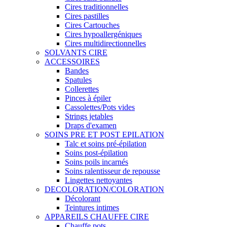
Cires traditionnelles
Cires pastilles
Cires Cartouches
Cires hypoallergéniques
Cires multidirectionnelles
SOLVANTS CIRE
ACCESSOIRES
Bandes
Spatules
Collerettes
Pinces à épiler
Cassolettes/Pots vides
Strings jetables
Draps d'examen
SOINS PRE ET POST EPILATION
Talc et soins pré-épilation
Soins post-épilation
Soins poils incarnés
Soins ralentisseur de repousse
Lingettes nettoyantes
DECOLORATION/COLORATION
Décolorant
Teintures intimes
APPAREILS CHAUFFE CIRE
Chauffe pots