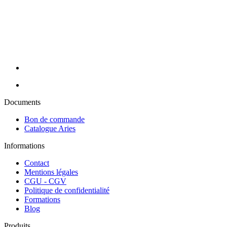
appareillage et consommable avec des prix toujours compétitifs. Nos
conseillères sont à votre écoute pour cibler vos besoins et y répondre
efficacement grâce à nos partenaires de renom : Massada, Carlina,
Perron Rigot, Dr Temt, Réfectocil, Ligne K, Juliana Nails... Nous
assurons la livraison de vos commandes en 24H sur toute la France
métropolitaine (hors Corse).
Documents
Bon de commande
Catalogue Aries
Informations
Contact
Mentions légales
CGU - CGV
Politique de confidentialité
Formations
Blog
Produits