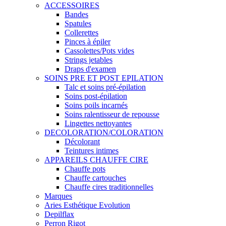
ACCESSOIRES
Bandes
Spatules
Collerettes
Pinces à épiler
Cassolettes/Pots vides
Strings jetables
Draps d'examen
SOINS PRE ET POST EPILATION
Talc et soins pré-épilation
Soins post-épilation
Soins poils incarnés
Soins ralentisseur de repousse
Lingettes nettoyantes
DECOLORATION/COLORATION
Décolorant
Teintures intimes
APPAREILS CHAUFFE CIRE
Chauffe pots
Chauffe cartouches
Chauffe cires traditionnelles
Marques
Aries Esthétique Evolution
Depilflax
Perron Rigot