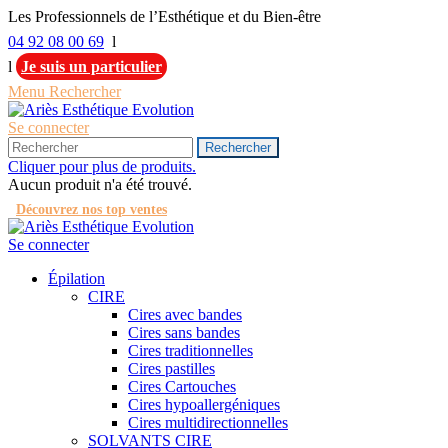
Les Professionnels de l’Esthétique et du Bien-être
04 92 08 00 69
l
l
Je suis un particulier
Menu
Rechercher
Se connecter
Rechercher
Cliquer pour plus de produits.
Aucun produit n'a été trouvé.
Découvrez nos top ventes
Se connecter
Épilation
CIRE
Cires avec bandes
Cires sans bandes
Cires traditionnelles
Cires pastilles
Cires Cartouches
Cires hypoallergéniques
Cires multidirectionnelles
SOLVANTS CIRE