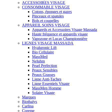
ACCESSOIRES VISAGE
CONSOMMABLE VISAGE
Cotons, éponges et gazes
Pinceaux et spatules
Bols et coupelles
APPAREIL SOINS VISAGE
Appareils et Accessoires Visage Massada
Haute fréquence et appareils visage
Vapozone et Lucas Championnière
LIGNES VISAGE MASSADA
Hyaluronic Lift
Bio Cellulaire
MassMed
Neluhm
Pearl Perfection
Peaux Sensibles
Peaux Grasses
Ligne Anti-Taches
Ligne Essentiels Visage
MassMen Homme
Solaire Visage
Marques
Biothalys
Carlina
Coreme