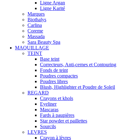
Ligne Argan
Ligne Karité
Marques
Biothalys
Carlina
Coreme
Massada
Sara Beauty Spa
MAQUILLAGE
TEINT
Base teint
Correcteurs, Anti-cernes et Contouring
Fonds de teint
Poudres compactes
Poudres libres
Blush, Highlighter et Poudre de Soleil
REGARD
Crayons et khols
Eyeliner
Mascaras
Fards à paupières
Star powder et paillettes
Sourcils
LEVRES
Crayon à lèvres