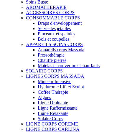
Soins Buste
AROMATHERAPIE
ACCESSOIRES CORPS
CONSOMMABLE CORPS
Draps d'enveloppement
Serviettes jetables
Pinceaux et spatules
Bols et coupelles
APPAREILS SOINS CORPS
Appareils corps Massada
Pressothérapie
Chauffe pierres
Matelas et couvertures chauffants
SOLAIRE CORPS
LIGNES CORPS MASSADA
Minceur Intensive
Hyaluronic Lift et Sculpt
Coffee Thérapie
Algues
Ligne Drainante
Ligne Raffermissante
Ligne Relaxante
Solaire Corps
LIGNE CORPS COREME
LIGNE CORPS CARLINA