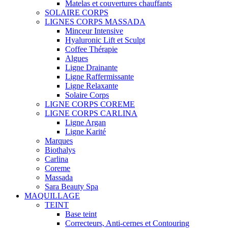
Matelas et couvertures chauffants
SOLAIRE CORPS
LIGNES CORPS MASSADA
Minceur Intensive
Hyaluronic Lift et Sculpt
Coffee Thérapie
Algues
Ligne Drainante
Ligne Raffermissante
Ligne Relaxante
Solaire Corps
LIGNE CORPS COREME
LIGNE CORPS CARLINA
Ligne Argan
Ligne Karité
Marques
Biothalys
Carlina
Coreme
Massada
Sara Beauty Spa
MAQUILLAGE
TEINT
Base teint
Correcteurs, Anti-cernes et Contouring