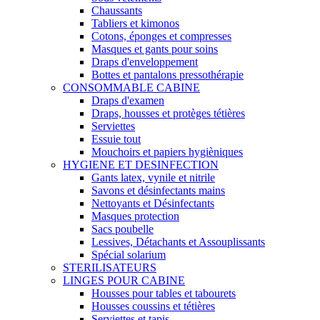
Chaussants
Tabliers et kimonos
Cotons, éponges et compresses
Masques et gants pour soins
Draps d'enveloppement
Bottes et pantalons pressothérapie
CONSOMMABLE CABINE
Draps d'examen
Draps, housses et protèges tétières
Serviettes
Essuie tout
Mouchoirs et papiers hygièniques
HYGIENE ET DESINFECTION
Gants latex, vynile et nitrile
Savons et désinfectants mains
Nettoyants et Désinfectants
Masques protection
Sacs poubelle
Lessives, Détachants et Assouplissants
Spécial solarium
STERILISATEURS
LINGES POUR CABINE
Housses pour tables et tabourets
Housses coussins et tétières
Serviettes et tapis