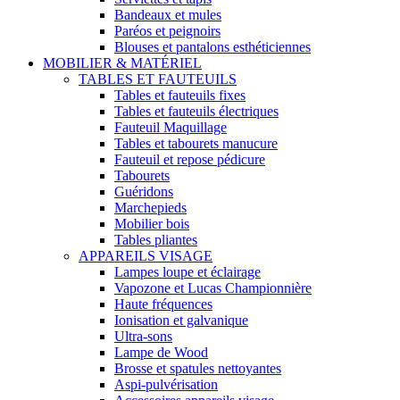
Bandeaux et mules
Paréos et peignoirs
Blouses et pantalons esthéticiennes
MOBILIER & MATÉRIEL
TABLES ET FAUTEUILS
Tables et fauteuils fixes
Tables et fauteuils électriques
Fauteuil Maquillage
Tables et tabourets manucure
Fauteuil et repose pédicure
Tabourets
Guéridons
Marchepieds
Mobilier bois
Tables pliantes
APPAREILS VISAGE
Lampes loupe et éclairage
Vapozone et Lucas Championnière
Haute fréquences
Ionisation et galvanique
Ultra-sons
Lampe de Wood
Brosse et spatules nettoyantes
Aspi-pulvérisation