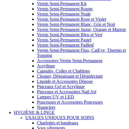
Vernis Semi-Permanent Kit
Vernis Semi-Permanent Rouge
Vernis Semi-Permanent Nude
Vernis Semi-Permanent Rose et Violet
Vernis Semi-Permanent Blanc, Gris et Noir
Vernis Semi-Permanent Jaune, Orange et Marron
Vernis Semi-Permanent Bleu et Vert
Vernis Semi-Permanent Pastel
Vernis Semi-Permanent Pailleté
Vernis Semi-Permanent Fluo, CatEye, Thermo et
Topping
Accessoires Vernis Semi-Permanent
Acrylique
Capsules, Colles et Chablons
Cleaner, Dégraissant et Désinfectant
Liquide et Accessoires Dépose
Pinceaux Gel et Acrylique
Pinceaux et Accessoires Nail Art
Lampes UV et LED
Ponceuses et Accessoires Ponceuses
Nuanciers
HYGIÈNE & LINGE
USAGES UNIQUES POUR SOINS
Charlottes et bandeaux
Sous vêtements