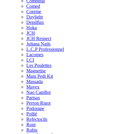
Combinal
Comed
Coreme
Daylight
Depilflax
Hoka
JCH
JCH Respect
Juliana Nails
L.C.P Professionnel
Lacomes
LCI
Les Poulettes
Magnetise
Mani Pedi Kit
Massada
Mavex
Nao Capillor
Parisax
Perron Rigot
Podorape
Pollié
Refectocils
Ront
Rubis