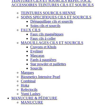
TEINTURES CILS ET SOURCILS REFECTOCIL
ACCESSOIRES TEINTURES CILS ET SOURCILS
TEINTURES SOURCILS HENNE
SOINS SPECIFIQUES CILS ET SOURCILS
Démaquillage cils et sourcils
Soins cils et sourcils
FAUX CILS
Faux cils magnétiques
Faux cils à coller
MAQUILLAGES CILS ET SOURCILS
Crayons et Khols
Eyeliner
Mascaras
Fards à paupières
Star powder et paillettes
Sourcils
Marques
Biosmetics Intensive Pearl
Combinal
Hoka
Refectocils
Yumi Lashes
MANUCURE & PÉDICURE
MANUCURE