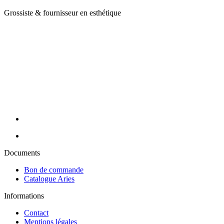
Grossiste & fournisseur en esthétique
Ariès Esthétique vous accompagne depuis plus de 24 ans dans votre
quotidien de professionnels de l'esthétique et du bien-être. Nous
vous proposons une large gamme de produits en mobilier,
appareillage et consommable avec des prix toujours compétitifs. Nos
conseillères sont à votre écoute pour cibler vos besoins et y répondre
efficacement grâce à nos partenaires de renom : Massada, Carlina,
Perron Rigot, Dr Temt, Réfectocil, Ligne K, Juliana Nails... Nous
assurons la livraison de vos commandes en 24H sur toute la France
métropolitaine (hors Corse).
Documents
Bon de commande
Catalogue Aries
Informations
Contact
Mentions légales