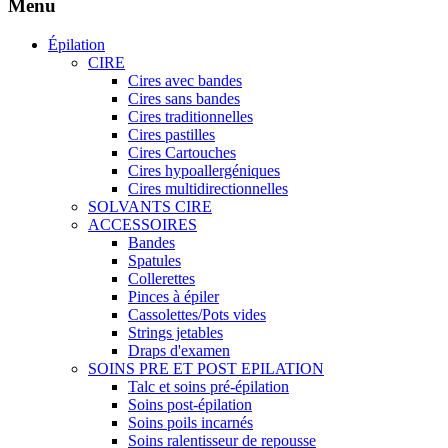
Menu
Épilation
CIRE
Cires avec bandes
Cires sans bandes
Cires traditionnelles
Cires pastilles
Cires Cartouches
Cires hypoallergéniques
Cires multidirectionnelles
SOLVANTS CIRE
ACCESSOIRES
Bandes
Spatules
Collerettes
Pinces à épiler
Cassolettes/Pots vides
Strings jetables
Draps d'examen
SOINS PRE ET POST EPILATION
Talc et soins pré-épilation
Soins post-épilation
Soins poils incarnés
Soins ralentisseur de repousse