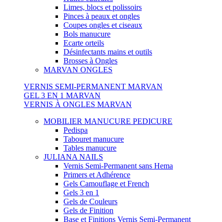
Limes, blocs et polissoirs
Pinces à peaux et ongles
Coupes ongles et ciseaux
Bols manucure
Ecarte orteils
Désinfectants mains et outils
Brosses à Ongles
MARVAN ONGLES
VERNIS SEMI-PERMANENT MARVAN
GEL 3 EN 1 MARVAN
VERNIS À ONGLES MARVAN
MOBILIER MANUCURE PEDICURE
Pedispa
Tabouret manucure
Tables manucure
JULIANA NAILS
Vernis Semi-Permanent sans Hema
Primers et Adhérence
Gels Camouflage et French
Gels 3 en 1
Gels de Couleurs
Gels de Finition
Base et Finitions Vernis Semi-Permanent