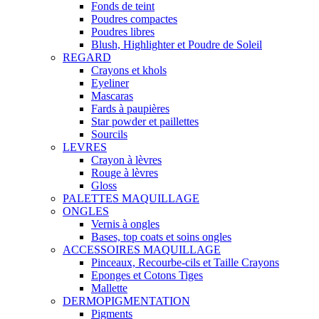
Fonds de teint
Poudres compactes
Poudres libres
Blush, Highlighter et Poudre de Soleil
REGARD
Crayons et khols
Eyeliner
Mascaras
Fards à paupières
Star powder et paillettes
Sourcils
LEVRES
Crayon à lèvres
Rouge à lèvres
Gloss
PALETTES MAQUILLAGE
ONGLES
Vernis à ongles
Bases, top coats et soins ongles
ACCESSOIRES MAQUILLAGE
Pinceaux, Recourbe-cils et Taille Crayons
Eponges et Cotons Tiges
Mallette
DERMOPIGMENTATION
Pigments