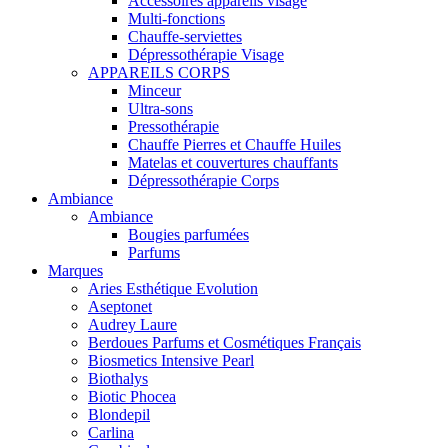
Accessoires appareils visage
Multi-fonctions
Chauffe-serviettes
Dépressothérapie Visage
APPAREILS CORPS
Minceur
Ultra-sons
Pressothérapie
Chauffe Pierres et Chauffe Huiles
Matelas et couvertures chauffants
Dépressothérapie Corps
Ambiance
Ambiance
Bougies parfumées
Parfums
Marques
Aries Esthétique Evolution
Aseptonet
Audrey Laure
Berdoues Parfums et Cosmétiques Français
Biosmetics Intensive Pearl
Biothalys
Biotic Phocea
Blondepil
Carlina