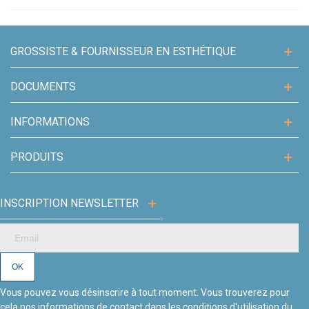
Explorez notre sélection dès maintenant et créez un environnement
professionnel et hygiénique pour offrir à vos clients une expérience de
beauté et de bien-être exceptionnelle.
GROSSISTE & FOURNISSEUR EN ESTHÉTIQUE
DOCUMENTS
INFORMATIONS
PRODUITS
INSCRIPTION NEWSLETTER
Vous pouvez vous désinscrire à tout moment. Vous trouverez pour
cela nos informations de contact dans les conditions d'utilisation du