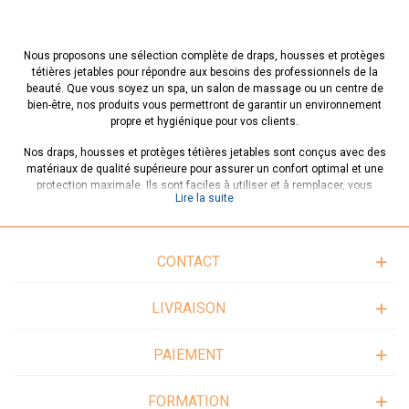
Nous proposons une sélection complète de draps, housses et protèges
tétières jetables pour répondre aux besoins des professionnels de la
beauté. Que vous soyez un spa, un salon de massage ou un centre de
bien-être, nos produits vous permettront de garantir un environnement
propre et hygiénique pour vos clients.
Nos draps, housses et protèges tétières jetables sont conçus avec des
matériaux de qualité supérieure pour assurer un confort optimal et une
protection maximale. Ils sont faciles à utiliser et à remplacer, vous
Lire la suite
permettant ainsi d'optimiser votre temps et de maintenir une excellente
hygiène dans votre établissement.
L'utilisation de draps, housses et protèges tétières jetables offre de
CONTACT
nombreux avantages. Ils permettent d'éviter la propagation des bactéries et
des germes, garantissant ainsi la sécurité de vos clients. De plus, ils sont
pratiques et économiques, car ils éliminent le besoin de lavage et de
LIVRAISON
séchage, vous faisant gagner du temps et des ressources.
Découvrez une variété de tailles et de modèles pour répondre à vos
PAIEMENT
besoins spécifiques. Que vous recherchiez des draps pour tables de
massage, des housses pour chaises de beauté ou des protèges tétières
pour les appuie-têtes, nous avons ce qu'il vous faut.
FORMATION