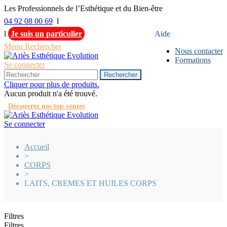
Les Professionnels de l’Esthétique et du Bien-être
04 92 08 00 69
l
l
Je suis un particulier
Aide
Menu
Rechercher
Nous contacter
Formations
Se connecter
Rechercher
Cliquer pour plus de produits.
Aucun produit n'a été trouvé.
Découvrez nos top ventes
Se connecter
Accueil
>
CORPS
>
LAITS, CREMES ET HUILES CORPS
Filtres
Filtres