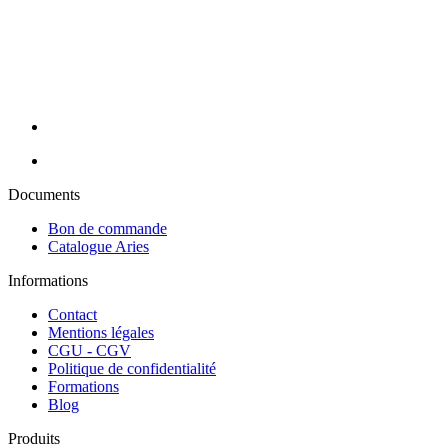
appareillage et consommable avec des prix toujours compétitifs. Nos
conseillères sont à votre écoute pour cibler vos besoins et y répondre
efficacement grâce à nos partenaires de renom : Massada, Carlina,
Perron Rigot, Dr Temt, Réfectocil, Ligne K, Juliana Nails... Nous
assurons la livraison de vos commandes en 24H sur toute la France
métropolitaine (hors Corse).
Documents
Bon de commande
Catalogue Aries
Informations
Contact
Mentions légales
CGU - CGV
Politique de confidentialité
Formations
Blog
Produits