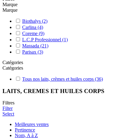
Marque
Marque
Biothalys
(2)
Carlina
(4)
Coreme
(9)
L.C.P Professionnel
(1)
Massada
(21)
Parisax
(3)
Catégories
Catégories
Tous nos laits, crèmes et huiles corps
(36)
LAITS, CREMES ET HUILES CORPS
Filtres
Filter
Select
Meilleures ventes
Pertinence
Nom, A à Z