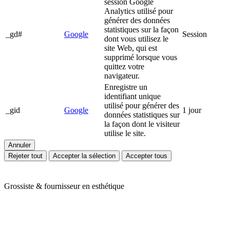
session Google
Analytics utilisé pour
générer des données
statistiques sur la façon
_gd#
Google
Session
dont vous utilisez le
site Web, qui est
supprimé lorsque vous
quittez votre
navigateur.
Enregistre un
identifiant unique
utilisé pour générer des
_gid
Google
1 jour
données statistiques sur
la façon dont le visiteur
utilise le site.
Annuler
Rejeter tout
Accepter la sélection
Accepter tous
Grossiste & fournisseur en esthétique
Ariès Esthétique vous accompagne depuis plus de 24 ans dans votre
quotidien de professionnels de l'esthétique et du bien-être. Nous
vous proposons une large gamme de produits en mobilier,