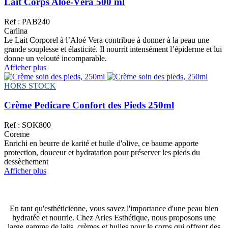
Lait Corps Aloé-Véra 500 ml
Ref : PAB240
Carlina
Le Lait Corporel à l’Aloé Vera contribue à donner à la peau une
grande souplesse et élasticité. Il nourrit intensément l’épiderme et lui
donne un velouté incomparable.
Afficher plus
HORS STOCK
Crème Pedicare Confort des Pieds 250ml
Ref : SOK800
Coreme
Enrichi en beurre de karité et huile d'olive, ce baume apporte
protection, douceur et hydratation pour préserver les pieds du
dessèchement
Afficher plus
En tant qu'esthéticienne, vous savez l'importance d'une peau bien
hydratée et nourrie. Chez Aries Esthétique, nous proposons une
large gamme de laits, crèmes et huiles pour le corps qui offrent des