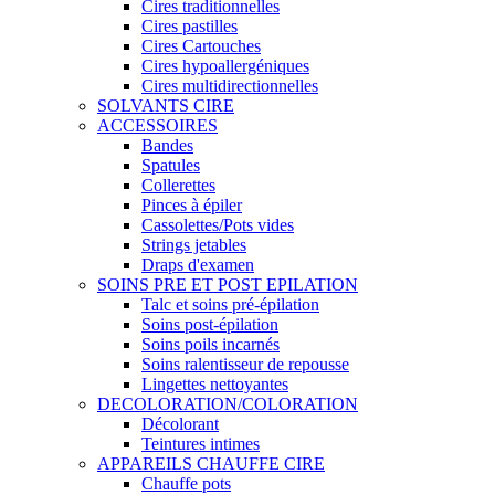
Cires traditionnelles
Cires pastilles
Cires Cartouches
Cires hypoallergéniques
Cires multidirectionnelles
SOLVANTS CIRE
ACCESSOIRES
Bandes
Spatules
Collerettes
Pinces à épiler
Cassolettes/Pots vides
Strings jetables
Draps d'examen
SOINS PRE ET POST EPILATION
Talc et soins pré-épilation
Soins post-épilation
Soins poils incarnés
Soins ralentisseur de repousse
Lingettes nettoyantes
DECOLORATION/COLORATION
Décolorant
Teintures intimes
APPAREILS CHAUFFE CIRE
Chauffe pots