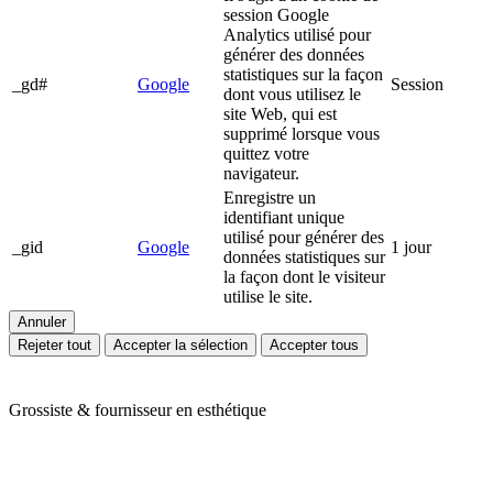
session Google
Analytics utilisé pour
générer des données
statistiques sur la façon
_gd#
Google
Session
dont vous utilisez le
site Web, qui est
supprimé lorsque vous
quittez votre
navigateur.
Enregistre un
identifiant unique
utilisé pour générer des
_gid
Google
1 jour
données statistiques sur
la façon dont le visiteur
utilise le site.
Annuler
Rejeter tout
Accepter la sélection
Accepter tous
Grossiste & fournisseur en esthétique
Ariès Esthétique vous accompagne depuis plus de 24 ans dans votre
quotidien de professionnels de l'esthétique et du bien-être. Nous
vous proposons une large gamme de produits en mobilier,