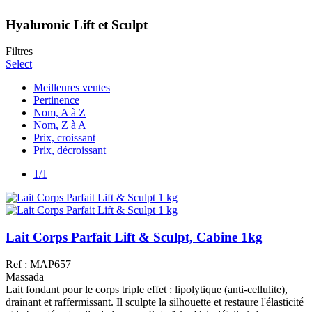
Hyaluronic Lift et Sculpt
Filtres
Select
Meilleures ventes
Pertinence
Nom, A à Z
Nom, Z à A
Prix, croissant
Prix, décroissant
1/1
Lait Corps Parfait Lift & Sculpt, Cabine 1kg
Ref : MAP657
Massada
Lait fondant pour le corps triple effet : lipolytique (anti-cellulite),
drainant et raffermissant. Il sculpte la silhouette et restaure l'élasticité