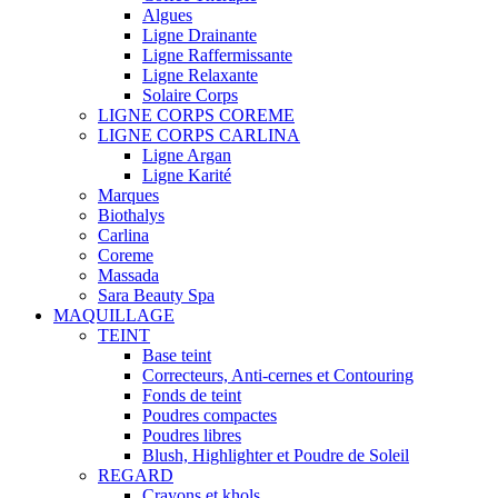
Algues
Ligne Drainante
Ligne Raffermissante
Ligne Relaxante
Solaire Corps
LIGNE CORPS COREME
LIGNE CORPS CARLINA
Ligne Argan
Ligne Karité
Marques
Biothalys
Carlina
Coreme
Massada
Sara Beauty Spa
MAQUILLAGE
TEINT
Base teint
Correcteurs, Anti-cernes et Contouring
Fonds de teint
Poudres compactes
Poudres libres
Blush, Highlighter et Poudre de Soleil
REGARD
Crayons et khols