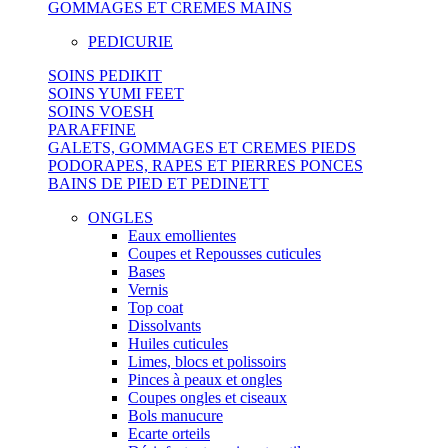
GOMMAGES ET CREMES MAINS
PEDICURIE
SOINS PEDIKIT
SOINS YUMI FEET
SOINS VOESH
PARAFFINE
GALETS, GOMMAGES ET CREMES PIEDS
PODORAPES, RAPES ET PIERRES PONCES
BAINS DE PIED ET PEDINETT
ONGLES
Eaux emollientes
Coupes et Repousses cuticules
Bases
Vernis
Top coat
Dissolvants
Huiles cuticules
Limes, blocs et polissoirs
Pinces à peaux et ongles
Coupes ongles et ciseaux
Bols manucure
Ecarte orteils