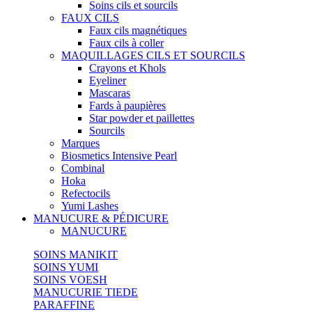
Soins cils et sourcils
FAUX CILS
Faux cils magnétiques
Faux cils à coller
MAQUILLAGES CILS ET SOURCILS
Crayons et Khols
Eyeliner
Mascaras
Fards à paupières
Star powder et paillettes
Sourcils
Marques
Biosmetics Intensive Pearl
Combinal
Hoka
Refectocils
Yumi Lashes
MANUCURE & PÉDICURE
MANUCURE
SOINS MANIKIT
SOINS YUMI
SOINS VOESH
MANUCURIE TIEDE
PARAFFINE