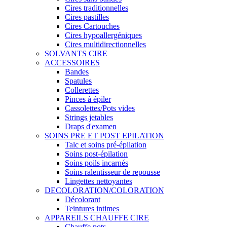
Cires traditionnelles
Cires pastilles
Cires Cartouches
Cires hypoallergéniques
Cires multidirectionnelles
SOLVANTS CIRE
ACCESSOIRES
Bandes
Spatules
Collerettes
Pinces à épiler
Cassolettes/Pots vides
Strings jetables
Draps d'examen
SOINS PRE ET POST EPILATION
Talc et soins pré-épilation
Soins post-épilation
Soins poils incarnés
Soins ralentisseur de repousse
Lingettes nettoyantes
DECOLORATION/COLORATION
Décolorant
Teintures intimes
APPAREILS CHAUFFE CIRE
Chauffe pots