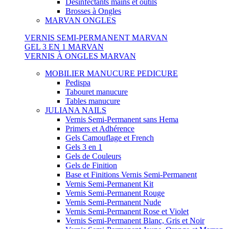
Désinfectants mains et outils
Brosses à Ongles
MARVAN ONGLES
VERNIS SEMI-PERMANENT MARVAN
GEL 3 EN 1 MARVAN
VERNIS À ONGLES MARVAN
MOBILIER MANUCURE PEDICURE
Pedispa
Tabouret manucure
Tables manucure
JULIANA NAILS
Vernis Semi-Permanent sans Hema
Primers et Adhérence
Gels Camouflage et French
Gels 3 en 1
Gels de Couleurs
Gels de Finition
Base et Finitions Vernis Semi-Permanent
Vernis Semi-Permanent Kit
Vernis Semi-Permanent Rouge
Vernis Semi-Permanent Nude
Vernis Semi-Permanent Rose et Violet
Vernis Semi-Permanent Blanc, Gris et Noir