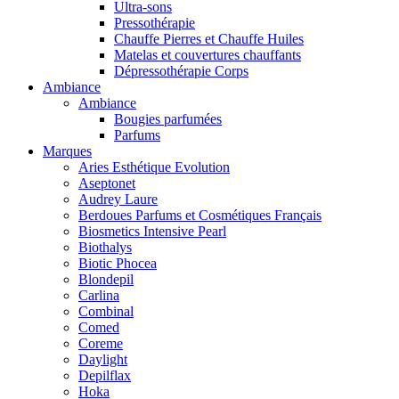
Ultra-sons
Pressothérapie
Chauffe Pierres et Chauffe Huiles
Matelas et couvertures chauffants
Dépressothérapie Corps
Ambiance
Ambiance
Bougies parfumées
Parfums
Marques
Aries Esthétique Evolution
Aseptonet
Audrey Laure
Berdoues Parfums et Cosmétiques Français
Biosmetics Intensive Pearl
Biothalys
Biotic Phocea
Blondepil
Carlina
Combinal
Comed
Coreme
Daylight
Depilflax
Hoka