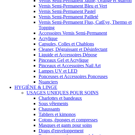
Vernis Semi-Permanent Jaune, Orange et Marron
Vernis Semi-Permanent Bleu et Vert
Vernis Semi-Permanent Pastel
Vernis Semi-Permanent Pailleté
Vernis Semi-Permanent Fluo, CatEye, Thermo et
Topping
Accessoires Vernis Semi-Permanent
Acrylique
Capsules, Colles et Chablons
Cleaner, Dégraissant et Désinfectant
Liquide et Accessoires Dépose
Pinceaux Gel et Acrylique
Pinceaux et Accessoires Nail Art
Lampes UV et LED
Ponceuses et Accessoires Ponceuses
Nuanciers
HYGIÈNE & LINGE
USAGES UNIQUES POUR SOINS
Charlottes et bandeaux
Sous vêtements
Chaussants
Tabliers et kimonos
Cotons, éponges et compresses
Masques et gants pour soins
Draps d'enveloppement