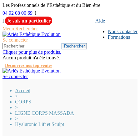
Les Professionnels de l’Esthétique et du Bien-être
04 92 08 00 69
l
l
Je suis un particulier
Aide
Menu
Rechercher
Nous contacter
Formations
Se connecter
Rechercher
Cliquer pour plus de produits.
Aucun produit n'a été trouvé.
Découvrez nos top ventes
Se connecter
Accueil
>
CORPS
>
LIGNE CORPS MASSADA
>
Hyaluronic Lift et Sculpt