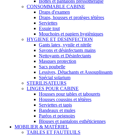
Bottes et pantalons pressothérapie
CONSOMMABLE CABINE
Draps d'examen
Draps, housses et protèges tétières
Serviettes
Essuie tout
Mouchoirs et papiers hygièniques
HYGIENE ET DESINFECTION
Gants latex, vynile et nitrile
Savons et désinfectants mains
Nettoyants et Désinfectants
Masques protection
Sacs poubelle
Lessives, Détachants et Assouplissants
Spécial solarium
STERILISATEURS
LINGES POUR CABINE
Housses pour tables et tabourets
Housses coussins et tétières
Serviettes et tapis
Bandeaux et mules
Paréos et peignoirs
Blouses et pantalons esthéticiennes
MOBILIER & MATÉRIEL
TABLES ET FAUTEUILS