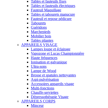
Tables et fauteuils fixes
Tables et fauteuils électriques
Fauteuil Maquillage
Tables et tabourets manucure
Fauteuil et repose pédicure
Tabourets
Guéridons
Marchepieds
Mobilier bois
Tables pliantes
APPAREILS VISAGE
Lampes loupe et éclairage
Vapozone et Lucas Championnière
Haute fréquences
Ionisation et galvanique
Ultra-sons
Lampe de Wood
Brosse et spatules nettoyantes
Aspi-pulvérisation
Accessoires appareils visage
Multi-fonctions
Chauffe-serviettes
Dépressothérapie Visage
APPAREILS CORPS
Minceur