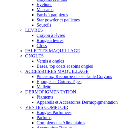
Eyeliner
Mascaras
Fards à paupières
Star powder et paillettes
Sourcils
LEVRES
Crayon à lèvres
Rouge à lèvres
Gloss
PALETTES MAQUILLAGE
ONGLES
Vernis à ongles
Bases, top coats et soins ongles
ACCESSOIRES MAQUILLAGE
Pinceaux, Recourbe-cils et Taille Crayons
Eponges et Cotons Tiges
Mallette
DERMOPIGMENTATION
Pigments
Appareils et Accessoires Dermopigmentation
VENTES COMPTOIR
Bougies Parfumées
Parfums
Compléments Alimentaires
Accessoires Beauté