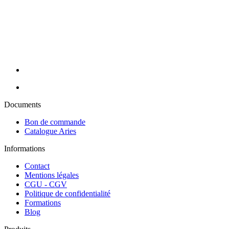
appareillage et consommable avec des prix toujours compétitifs. Nos
conseillères sont à votre écoute pour cibler vos besoins et y répondre
efficacement grâce à nos partenaires de renom : Massada, Carlina,
Perron Rigot, Dr Temt, Réfectocil, Ligne K, Juliana Nails... Nous
assurons la livraison de vos commandes en 24H sur toute la France
métropolitaine (hors Corse).
Documents
Bon de commande
Catalogue Aries
Informations
Contact
Mentions légales
CGU - CGV
Politique de confidentialité
Formations
Blog