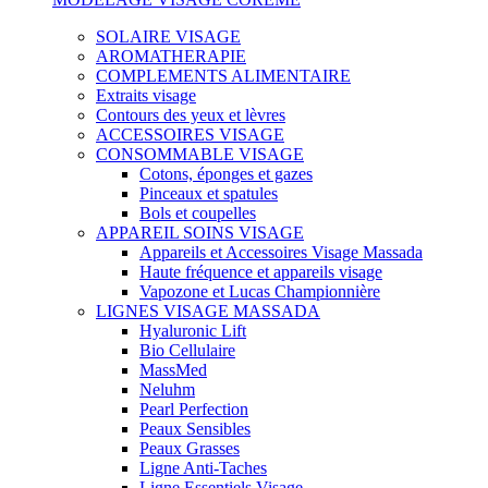
SOLAIRE VISAGE
AROMATHERAPIE
COMPLEMENTS ALIMENTAIRE
Extraits visage
Contours des yeux et lèvres
ACCESSOIRES VISAGE
CONSOMMABLE VISAGE
Cotons, éponges et gazes
Pinceaux et spatules
Bols et coupelles
APPAREIL SOINS VISAGE
Appareils et Accessoires Visage Massada
Haute fréquence et appareils visage
Vapozone et Lucas Championnière
LIGNES VISAGE MASSADA
Hyaluronic Lift
Bio Cellulaire
MassMed
Neluhm
Pearl Perfection
Peaux Sensibles
Peaux Grasses
Ligne Anti-Taches
Ligne Essentiels Visage