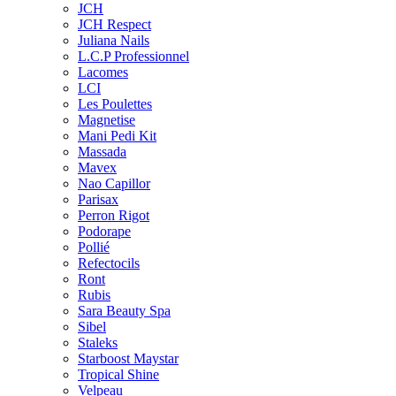
JCH
JCH Respect
Juliana Nails
L.C.P Professionnel
Lacomes
LCI
Les Poulettes
Magnetise
Mani Pedi Kit
Massada
Mavex
Nao Capillor
Parisax
Perron Rigot
Podorape
Pollié
Refectocils
Ront
Rubis
Sara Beauty Spa
Sibel
Staleks
Starboost Maystar
Tropical Shine
Velpeau