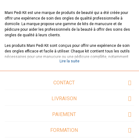
Mani Pedi Kit est une marque de produits de beauté qui a été créée pour
offrir une expérience de soin des ongles de qualité professionnelle à
domicile. La marque propose une gamme de kits de manucure et de
pédicure pour aider les professionnels de la beauté à offrir des soins des
ongles de qualité à leurs clients.
Les produits Mani Pedi Kit sont conçus pour offrir une expérience de soin
des ongles efficace et facile à utiliser. Chaque kit contient tous les outils
nécessaires pour une manucure ou une pédicure complète, notamment
Lire la suite
des limes à ongles, des ciseaux à cuticules, des pinces à ongles et des
polissoirs. Les produits sont fabriqués avec des matériaux de qualité
supérieure pour offrir une durabilité et une performance exceptionnelles.
CONTACT
La raison pour laquelle les professionnels de la beauté choisissent les
produits Mani Pedi Kit est leur qualité supérieure et leur facilité d'utilisation.
Les kits sont conçus pour offrir des résultats professionnels à domicile, ce
LIVRAISON
qui permet aux clients de profiter d'une expérience de soin des ongles de
qualité sans avoir à se rendre dans un salon de beauté.
PAIEMENT
Les produits Mani Pedi Kit sont également abordables, ce qui les rend
accessibles à un large éventail de clients. La marque est fière d'offrir des
produits de qualité professionnelle à des prix abordables, ce qui permet à
FORMATION
chacun de prendre soin de ses ongles sans se ruiner.