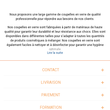
Nous proposons une large gamme de coupelles en verre de qualité
professionnelle pour répondre aux besoins de nos clients.
Nos coupelles en verre sont fabriquées à partir de matériaux de haute
qualité pour garantir leur durabilité et leur résistance aux chocs. Elles sont
disponibles dans différentes tailles pour s'adapter à toutes les quantités
de produits cosmétiques à mélanger. Nos coupelles en verre sont
également faciles à nettoyer et à désinfecter pour garantir une hygiène
optimale.
Lire la suite
En plus de leur fonctionnalité, nos coupelles en verre sont également
esthétiquement plaisantes. Leur design élégant et épuré apporte une
touche de sophistication à votre espace de travail. Elles peuvent
CONTACT
également être utilisées pour la présentation de produits cosmétiques lors
de vos séances de soin.
LIVRAISON
Nous comprenons que chaque esthéticienne a des besoins différents.
C'est pourquoi nous proposons une sélection de coupelles en verre de
différentes tailles pour s'adapter à vos besoins. De plus, nous proposons
PAIEMENT
des ensembles de coupelles en verre pour répondre à tous vos besoins en
matière de préparation et de mélange de produits cosmétiques.
FORMATION