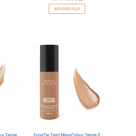
AFFICHER PLUS
ur Teinte
Fond De Teint MassColour Teinte 0