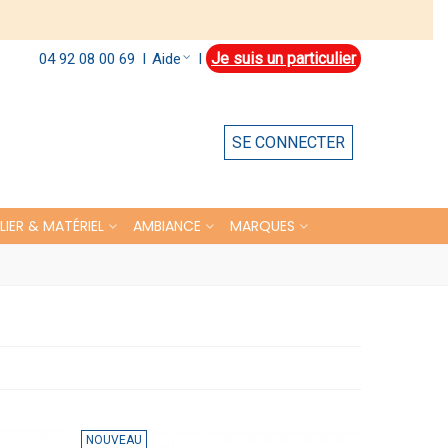
Je suis un particulier
Aide
04 92 08 00 69
l
l
SE CONNECTER
LIER & MATÉRIEL
AMBIANCE
MARQUES
NOUVEAU