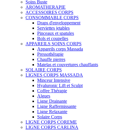
Soins Buste
AROMATHERAPIE
ACCESSOIRES CORPS
CONSOMMABLE CORPS
Draps d'enveloppement
Serviettes jetables
Pinceaux et spatules
Bols et coupelles
APPAREILS SOINS CORPS
Appareils corps Massada
Pressothérapie
Chauffe pierres
Matelas et couvertures chauffants
SOLAIRE CORPS
LIGNES CORPS MASSADA
Minceur Intensive
Hyaluronic Lift et Sculpt
Coffee Thérapie
Algues
Ligne Drainante
Ligne Raffermissante
Ligne Relaxante
Solaire Corps
LIGNE CORPS COREME
LIGNE CORPS CARLINA