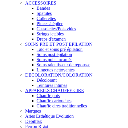
ACCESSOIRES
Bandes
Spatules
Collerettes
Pinces à épiler
Cassolettes/Pots vides
Strings jetables
Draps d'examen
SOINS PRE ET POST EPILATION
Talc et soins pré-épilation
Soins post-épilation
Soins poils incarnés
Soins ralentisseur de repousse
Lingettes nettoyantes
DECOLORATION/COLORATION
Décolorant
Teintures intimes
APPAREILS CHAUFFE CIRE
Chauffe pots
Chauffe cartouches
Chauffe cires traditionnelles
Marques
Aries Esthétique Evolution
Depilflax
Perron Rigot