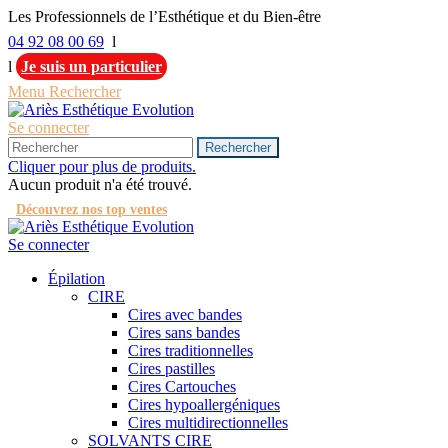
Les Professionnels de l’Esthétique et du Bien-être
04 92 08 00 69
l
l
Je suis un particulier
Menu
Rechercher
Se connecter
Rechercher
Cliquer pour plus de produits.
Aucun produit n'a été trouvé.
Découvrez nos top ventes
Se connecter
Épilation
CIRE
Cires avec bandes
Cires sans bandes
Cires traditionnelles
Cires pastilles
Cires Cartouches
Cires hypoallergéniques
Cires multidirectionnelles
SOLVANTS CIRE