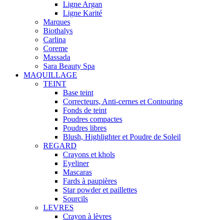
Ligne Argan
Ligne Karité
Marques
Biothalys
Carlina
Coreme
Massada
Sara Beauty Spa
MAQUILLAGE
TEINT
Base teint
Correcteurs, Anti-cernes et Contouring
Fonds de teint
Poudres compactes
Poudres libres
Blush, Highlighter et Poudre de Soleil
REGARD
Crayons et khols
Eyeliner
Mascaras
Fards à paupières
Star powder et paillettes
Sourcils
LEVRES
Crayon à lèvres