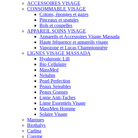
ACCESSOIRES VISAGE
CONSOMMABLE VISAGE
Cotons, éponges et gazes
Pinceaux et spatules
Bols et coupelles
APPAREIL SOINS VISAGE
Appareils et Accessoires Visage Massada
Haute fréquence et appareils visage
Vapozone et Lucas Championnière
LIGNES VISAGE MASSADA
Hyaluronic Lift
Bio Cellulaire
MassMed
Neluhm
Pearl Perfection
Peaux Sensibles
Peaux Grasses
Ligne Anti-Taches
Ligne Essentiels Visage
MassMen Homme
Solaire Visage
Marques
Biothalys
Carlina
Coreme