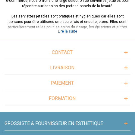
e-commerce, nous offrons une large sélection de serviettes jetables pour
répondre aux besoins des professionnels de la beauté.
Les serviettes jetables sont pratiques et hygiéniques car elles sont
conçues pour être utilisées une seule fois et ensuite jetées. Elles sont
particulièrement utiles pour les soins du visage, les épilations et autres
Lire la suite
traitements de beauté. Notre gamme de serviettes jetables comprend des
serviettes pour le visage, des serviettes pour le corps et des draps
d'examen jetables.
CONTACT
Nos serviettes jetables sont douces et absorbantes pour offrir un
maximum de confort à vos clients. De plus, elles sont proposées à des prix
compétitifs pour vous permettre de maintenir des coûts raisonnables pour
LIVRAISON
votre entreprise.
Nous offrons une large sélection de serviettes jetables de qualité
PAIEMENT
supérieure, ainsi que des produits complémentaires tels que des draps
d'examen jetables et des produits de désinfection pour maintenir un
environnement propre et hygiénique.
FORMATION
GROSSISTE & FOURNISSEUR EN ESTHÉTIQUE