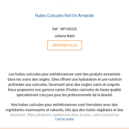
Huiles Cuticules Roll On Amande
Ref : NP100325
Juliana Nails
AFFICHER PLUS
Les huiles cuticules pour esthéticiennes sont des produits essentiels
dans les soins des ongles. Elles offrent une hydratation et une nutrition
profondes aux cuticules, favorisant ainsi des ongles sains et soignés.
Nous proposons une gamme variée d'huiles cuticules de haute qualité
spécialement conçues pour les professionnels de la beauté.
Nos huiles cuticules pour esthéticiennes sont formulées avec des
ingrédients nourrissants et naturels, tels que des huiles végétales et des
vitamines. Elles pénètrent rapidement dans la peau, adoucissant les
Lire la suite
cuticules et facilitant leur repousse tout en améliorant l'apparence globale
des ongles.