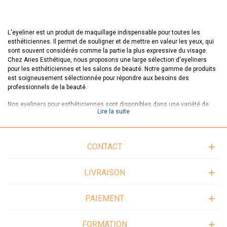
L'eyeliner est un produit de maquillage indispensable pour toutes les
esthéticiennes. Il permet de souligner et de mettre en valeur les yeux, qui
sont souvent considérés comme la partie la plus expressive du visage.
Chez Aries Esthétique, nous proposons une large sélection d'eyeliners
pour les esthéticiennes et les salons de beauté. Notre gamme de produits
est soigneusement sélectionnée pour répondre aux besoins des
professionnels de la beauté.
Nos eyeliners pour esthéticiennes sont disponibles dans une variété de
Lire la suite
couleurs et de textures pour s'adapter à toutes les carnations et tous les
types de peau. Nous proposons des produits de marques prestigieuses
pour garantir la qualité et l'efficacité de nos produits. Nous sommes
convaincus que nos eyeliners répondront à toutes les attentes des
CONTACT
professionnels de la beauté.
Pour les esthéticiennes, il est important de choisir les bons produits pour
LIVRAISON
chaque client. Les eyeliners doivent être sélectionnés en fonction de la
forme des yeux et de la carnation du client. Il est également important de
choisir des produits de qualité pour garantir la sécurité et la satisfaction
PAIEMENT
des clients. Chez Aries Esthétique, nous proposons des conseils et des
astuces pour aider les esthéticiennes à choisir les eyeliners les plus
adaptés à leurs clients.
FORMATION