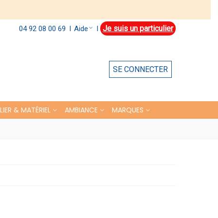
Je suis un particulier
Aide
04 92 08 00 69
l
l
SE CONNECTER
LIER & MATÉRIEL
AMBIANCE
MARQUES