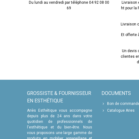
Du lundi au vendredi par téléphone 04 92 08 00
Livraison 
69
ht pour la
Livraison o
Et offerte
Un devis d
clientes 
d
GROSSISTE & FOURNISSEUR
DOCUMENTS
EN ESTHÉTIQUE
Bon de command
Ariès Esthétique vous accompagne
Catalogue Aries
depuis plus de 24 ans dans votre
quotidien de professionnels de
l'esthétique et du bien-être. Nous
vous proposons une large gamme de
produits en mobilier, appareillage et