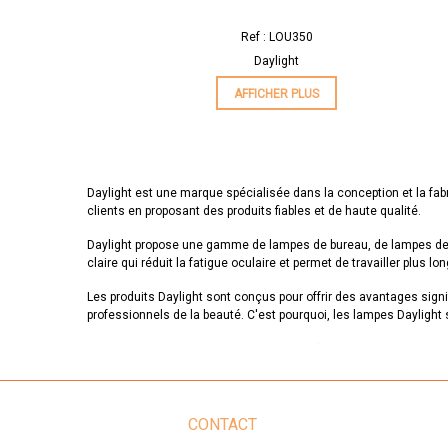
Ref : LOU350
Daylight
AFFICHER PLUS
Daylight est une marque spécialisée dans la conception et la fab
clients en proposant des produits fiables et de haute qualité.
Daylight propose une gamme de lampes de bureau, de lampes de so
claire qui réduit la fatigue oculaire et permet de travailler plus 
Les produits Daylight sont conçus pour offrir des avantages signifi
professionnels de la beauté. C'est pourquoi, les lampes Daylight s
La marque Daylight est appréciée des professionnels de la beauté p
performance optimale pendant de nombreuses années. Avec Daylight
clients.
En résumé, Daylight est une marque de confiance pour les profess
CONTACT
qualité supérieure qui réduit la fatigue oculaire et permet de trav