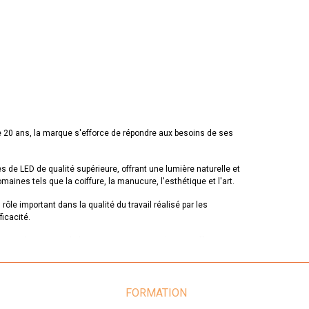
de 20 ans, la marque s'efforce de répondre aux besoins de ses
de LED de qualité supérieure, offrant une lumière naturelle et
maines tels que la coiffure, la manucure, l'esthétique et l'art.
rôle important dans la qualité du travail réalisé par les
ficacité.
au. Les lampes Daylight sont conçues pour durer et offrir une
qui les aident à offrir le meilleur service possible à leurs
 Les produits de la marque offrent une lumière naturelle de
FORMATION
lité, sa fiabilité et son excellent service clientèle.