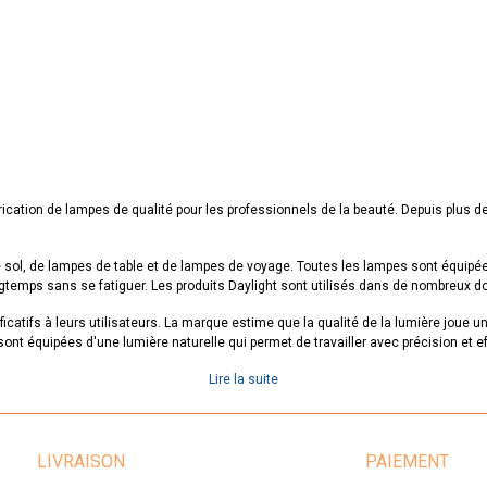
rication de lampes de qualité pour les professionnels de la beauté. Depuis plus 
l, de lampes de table et de lampes de voyage. Toutes les lampes sont équipées 
longtemps sans se fatiguer. Les produits Daylight sont utilisés dans de nombreux do
catifs à leurs utilisateurs. La marque estime que la qualité de la lumière joue un 
ont équipées d'une lumière naturelle qui permet de travailler avec précision et ef
our la qualité de ses produits, sa fiabilité et son service clientèle de haut nive
Lire la suite
, les professionnels de la beauté ont accès à des produits de qualité supérieure 
ionnels de la beauté qui cherchent des lampes de haute qualité pour leur travail.
LIVRAISON
PAIEMENT
ailler plus longtemps avec une grande précision. La marque est reconnue pour sa qua