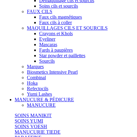
Démaquillage cils et sourcils
Soins cils et sourcils
FAUX CILS
Faux cils magnétiques
Faux cils à coller
MAQUILLAGES CILS ET SOURCILS
Crayons et Khols
Eyeliner
Mascaras
Fards à paupières
Star powder et paillettes
Sourcils
Marques
Biosmetics Intensive Pearl
Combinal
Hoka
Refectocils
Yumi Lashes
MANUCURE & PÉDICURE
MANUCURE
SOINS MANIKIT
SOINS YUMI
SOINS VOESH
MANUCURIE TIEDE