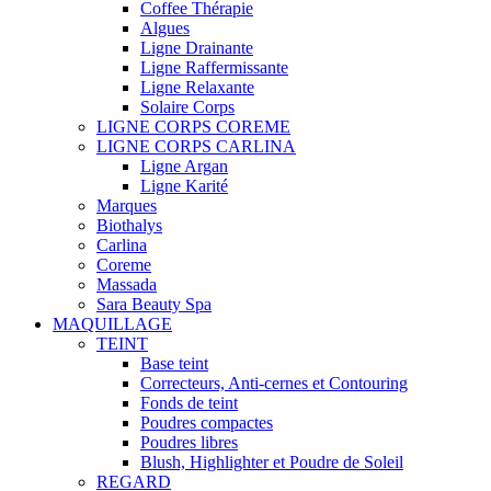
Coffee Thérapie
Algues
Ligne Drainante
Ligne Raffermissante
Ligne Relaxante
Solaire Corps
LIGNE CORPS COREME
LIGNE CORPS CARLINA
Ligne Argan
Ligne Karité
Marques
Biothalys
Carlina
Coreme
Massada
Sara Beauty Spa
MAQUILLAGE
TEINT
Base teint
Correcteurs, Anti-cernes et Contouring
Fonds de teint
Poudres compactes
Poudres libres
Blush, Highlighter et Poudre de Soleil
REGARD