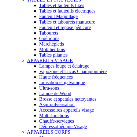
Tables et fauteuils fixes
Tables et fauteuils électriques
Fauteuil Maquillage
Tables et tabourets manucure
Fauteuil et repose pédicure
Tabourets
Guéridons
Marchepieds
Mobilier bois
Tables pliantes
APPAREILS VISAGE
Lampes loupe et éclairage
Vapozone et Lucas Championnière
Haute fréquences
Ionisation et galvanique
Ultra-sons
Lampe de Wood
Brosse et spatules nettoyantes
Aspi-pulvérisation
Accessoires appareils visage
Multi-fonctions
Chauffe-serviettes
Dépressothérapie Visage
APPAREILS CORPS