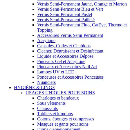
Vernis Semi-Permanent Jaune, Orange et Marron
Vernis Semi-Permanent Bleu et Vert
Vernis Semi-Permanent Pastel
Vernis Semi-Permanent Pailleté
Vernis Semi-Permanent Fluo, CatEye, Thermo et
Topping
Accessoires Vernis Semi-Permanent
Acrylique
Capsules, Colles et Chablons
Cleaner, Dégraissant et Désinfectant
Liquide et Accessoires Dépose
Pinceaux Gel et Acrylique
Pinceaux et Accessoires Nail Art
Lampes UV et LED
Ponceuses et Accessoires Ponceuses
Nuanciers
HYGIÈNE & LINGE
USAGES UNIQUES POUR SOINS
Charlottes et bandeaux
Sous vêtements
Chaussants
Tabliers et kimonos
Cotons, éponges et compresses
Masques et gants pour soins
Draps d'enveloppement