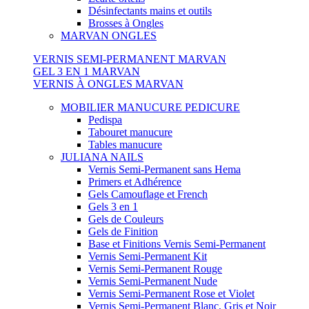
Désinfectants mains et outils
Brosses à Ongles
MARVAN ONGLES
VERNIS SEMI-PERMANENT MARVAN
GEL 3 EN 1 MARVAN
VERNIS À ONGLES MARVAN
MOBILIER MANUCURE PEDICURE
Pedispa
Tabouret manucure
Tables manucure
JULIANA NAILS
Vernis Semi-Permanent sans Hema
Primers et Adhérence
Gels Camouflage et French
Gels 3 en 1
Gels de Couleurs
Gels de Finition
Base et Finitions Vernis Semi-Permanent
Vernis Semi-Permanent Kit
Vernis Semi-Permanent Rouge
Vernis Semi-Permanent Nude
Vernis Semi-Permanent Rose et Violet
Vernis Semi-Permanent Blanc, Gris et Noir