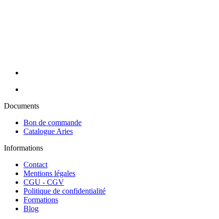
vous proposons une large gamme de produits en mobilier,
appareillage et consommable avec des prix toujours compétitifs. Nos
conseillères sont à votre écoute pour cibler vos besoins et y répondre
efficacement grâce à nos partenaires de renom : Massada, Carlina,
Perron Rigot, Dr Temt, Réfectocil, Ligne K, Juliana Nails... Nous
assurons la livraison de vos commandes en 24H sur toute la France
métropolitaine (hors Corse).
Documents
Bon de commande
Catalogue Aries
Informations
Contact
Mentions légales
CGU - CGV
Politique de confidentialité
Formations
Blog