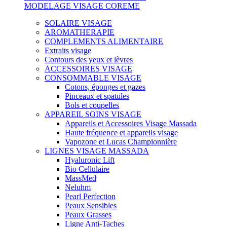
MODELAGE VISAGE COREME
SOLAIRE VISAGE
AROMATHERAPIE
COMPLEMENTS ALIMENTAIRE
Extraits visage
Contours des yeux et lèvres
ACCESSOIRES VISAGE
CONSOMMABLE VISAGE
Cotons, éponges et gazes
Pinceaux et spatules
Bols et coupelles
APPAREIL SOINS VISAGE
Appareils et Accessoires Visage Massada
Haute fréquence et appareils visage
Vapozone et Lucas Championnière
LIGNES VISAGE MASSADA
Hyaluronic Lift
Bio Cellulaire
MassMed
Neluhm
Pearl Perfection
Peaux Sensibles
Peaux Grasses
Ligne Anti-Taches