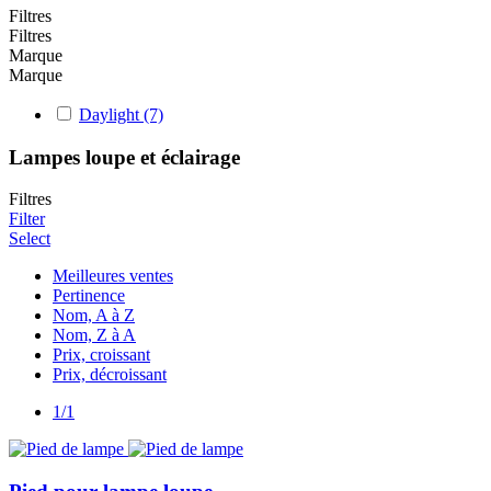
Filtres
Filtres
Marque
Marque
Daylight
(7)
Lampes loupe et éclairage
Filtres
Filter
Select
Meilleures ventes
Pertinence
Nom, A à Z
Nom, Z à A
Prix, croissant
Prix, décroissant
1/1