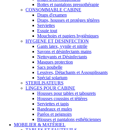
Bottes et pantalons pressothérapie
CONSOMMABLE CABINE
Draps d'examen
Draps, housses et protèges tétières
Serviettes
Essuie tout
Mouchoirs et papiers hygièniques
HYGIENE ET DESINFECTION
Gants latex, vynile et nitrile
Savons et désinfectants mains
Nettoyants et Désinfectants
Masques protection
Sacs poubelle
Lessives, Détachants et Assouplissants
Spécial solarium
STERILISATEURS
LINGES POUR CABINE
Housses pour tables et tabourets
Housses coussins et tétières
Serviettes et tapis
Bandeaux et mules
Paréos et peignoirs
Blouses et pantalons esthéticiennes
MOBILIER & MATÉRIEL
TABLES ET FAUTEUILS