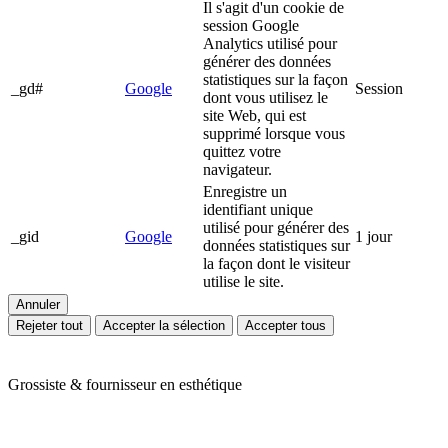
Il s'agit d'un cookie de
session Google
Analytics utilisé pour
générer des données
statistiques sur la façon
_gd#
Google
Session
dont vous utilisez le
site Web, qui est
supprimé lorsque vous
quittez votre
navigateur.
Enregistre un
identifiant unique
utilisé pour générer des
_gid
Google
1 jour
données statistiques sur
la façon dont le visiteur
utilise le site.
Annuler
Rejeter tout
Accepter la sélection
Accepter tous
Grossiste & fournisseur en esthétique
Ariès Esthétique vous accompagne depuis plus de 24 ans dans votre
quotidien de professionnels de l'esthétique et du bien-être. Nous