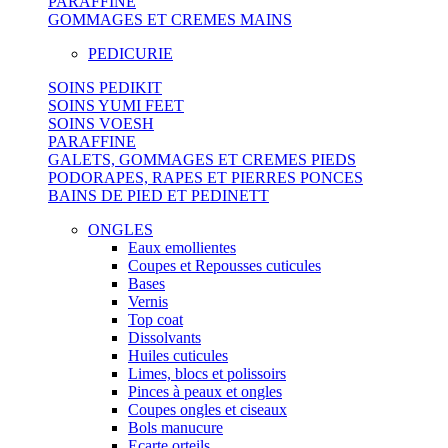
PARAFFINE
GOMMAGES ET CREMES MAINS
PEDICURIE
SOINS PEDIKIT
SOINS YUMI FEET
SOINS VOESH
PARAFFINE
GALETS, GOMMAGES ET CREMES PIEDS
PODORAPES, RAPES ET PIERRES PONCES
BAINS DE PIED ET PEDINETT
ONGLES
Eaux emollientes
Coupes et Repousses cuticules
Bases
Vernis
Top coat
Dissolvants
Huiles cuticules
Limes, blocs et polissoirs
Pinces à peaux et ongles
Coupes ongles et ciseaux
Bols manucure
Ecarte orteils