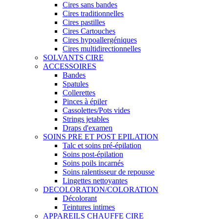
Cires sans bandes
Cires traditionnelles
Cires pastilles
Cires Cartouches
Cires hypoallergéniques
Cires multidirectionnelles
SOLVANTS CIRE
ACCESSOIRES
Bandes
Spatules
Collerettes
Pinces à épiler
Cassolettes/Pots vides
Strings jetables
Draps d'examen
SOINS PRE ET POST EPILATION
Talc et soins pré-épilation
Soins post-épilation
Soins poils incarnés
Soins ralentisseur de repousse
Lingettes nettoyantes
DECOLORATION/COLORATION
Décolorant
Teintures intimes
APPAREILS CHAUFFE CIRE