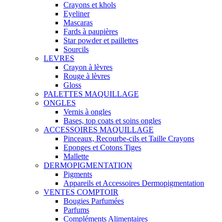
Crayons et khols
Eyeliner
Mascaras
Fards à paupières
Star powder et paillettes
Sourcils
LEVRES
Crayon à lèvres
Rouge à lèvres
Gloss
PALETTES MAQUILLAGE
ONGLES
Vernis à ongles
Bases, top coats et soins ongles
ACCESSOIRES MAQUILLAGE
Pinceaux, Recourbe-cils et Taille Crayons
Eponges et Cotons Tiges
Mallette
DERMOPIGMENTATION
Pigments
Appareils et Accessoires Dermopigmentation
VENTES COMPTOIR
Bougies Parfumées
Parfums
Compléments Alimentaires