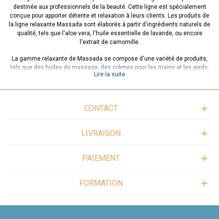
destinée aux professionnels de la beauté. Cette ligne est spécialement
conçue pour apporter détente et relaxation à leurs clients. Les produits de
la ligne relaxante Massada sont élaborés à partir d'ingrédients naturels de
qualité, tels que l'aloe vera, l'huile essentielle de lavande, ou encore
l'extrait de camomille.
La gamme relaxante de Massada se compose d'une variété de produits,
tels que des huiles de massage, des crèmes pour les mains et les pieds,
Lire la suite
des lotions corporelles, des gommages, et bien plus encore. Tous ces
produits ont été formulés pour aider à soulager le stress, la fatigue et les
tensions du corps et de l'esprit.
CONTACT
Les ingrédients naturels contenus dans ces produits ont des propriétés
relaxantes et apaisantes qui aident à détendre les muscles et à réduire les
tensions. Par exemple, l'huile essentielle de lavande est réputée pour ses
LIVRAISON
propriétés apaisantes et relaxantes, tandis que l'aloe vera a des propriétés
hydratantes et cicatrisantes pour la peau.
PAIEMENT
La ligne relaxante de Massada est le choix idéal pour les professionnels de
la beauté qui souhaitent offrir à leurs clients une expérience de relaxation
complète. Les produits sont faciles à utiliser et sont conçus pour être
FORMATION
efficaces et agréables à utiliser. Les esthéticiennes et les salons de
beauté peuvent ainsi proposer à leurs clients des soins relaxants de
qualité professionnelle.