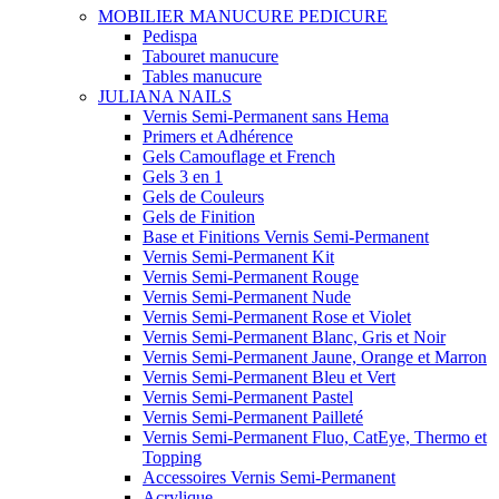
MOBILIER MANUCURE PEDICURE
Pedispa
Tabouret manucure
Tables manucure
JULIANA NAILS
Vernis Semi-Permanent sans Hema
Primers et Adhérence
Gels Camouflage et French
Gels 3 en 1
Gels de Couleurs
Gels de Finition
Base et Finitions Vernis Semi-Permanent
Vernis Semi-Permanent Kit
Vernis Semi-Permanent Rouge
Vernis Semi-Permanent Nude
Vernis Semi-Permanent Rose et Violet
Vernis Semi-Permanent Blanc, Gris et Noir
Vernis Semi-Permanent Jaune, Orange et Marron
Vernis Semi-Permanent Bleu et Vert
Vernis Semi-Permanent Pastel
Vernis Semi-Permanent Pailleté
Vernis Semi-Permanent Fluo, CatEye, Thermo et
Topping
Accessoires Vernis Semi-Permanent
Acrylique