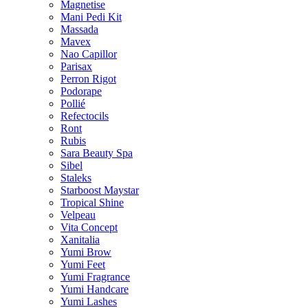
Magnetise
Mani Pedi Kit
Massada
Mavex
Nao Capillor
Parisax
Perron Rigot
Podorape
Pollié
Refectocils
Ront
Rubis
Sara Beauty Spa
Sibel
Staleks
Starboost Maystar
Tropical Shine
Velpeau
Vita Concept
Xanitalia
Yumi Brow
Yumi Feet
Yumi Fragrance
Yumi Handcare
Yumi Lashes