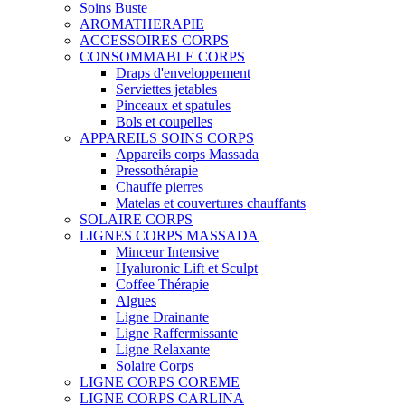
Soins Buste
AROMATHERAPIE
ACCESSOIRES CORPS
CONSOMMABLE CORPS
Draps d'enveloppement
Serviettes jetables
Pinceaux et spatules
Bols et coupelles
APPAREILS SOINS CORPS
Appareils corps Massada
Pressothérapie
Chauffe pierres
Matelas et couvertures chauffants
SOLAIRE CORPS
LIGNES CORPS MASSADA
Minceur Intensive
Hyaluronic Lift et Sculpt
Coffee Thérapie
Algues
Ligne Drainante
Ligne Raffermissante
Ligne Relaxante
Solaire Corps
LIGNE CORPS COREME
LIGNE CORPS CARLINA