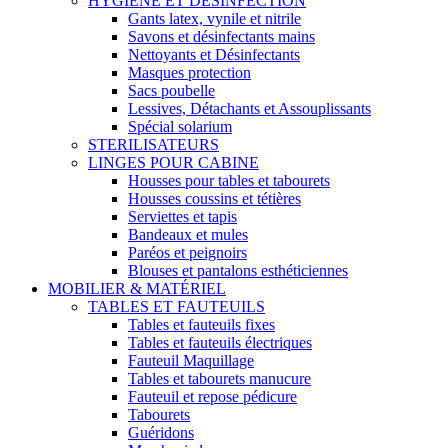
HYGIENE ET DESINFECTION
Gants latex, vynile et nitrile
Savons et désinfectants mains
Nettoyants et Désinfectants
Masques protection
Sacs poubelle
Lessives, Détachants et Assouplissants
Spécial solarium
STERILISATEURS
LINGES POUR CABINE
Housses pour tables et tabourets
Housses coussins et tétières
Serviettes et tapis
Bandeaux et mules
Paréos et peignoirs
Blouses et pantalons esthéticiennes
MOBILIER & MATÉRIEL
TABLES ET FAUTEUILS
Tables et fauteuils fixes
Tables et fauteuils électriques
Fauteuil Maquillage
Tables et tabourets manucure
Fauteuil et repose pédicure
Tabourets
Guéridons