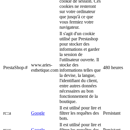
cookie de session. Ces
cookies ne resteront
sur votre ordinateur
que jusqu'à ce que
vous fermiez votre
navigateur.
Il s'agit d'un cookie
utilisé par Prestashop
pour stocker des
informations et garder
la session de
l'utilisateur ouverte. Il
www.aries-
stocke des
PrestaShop-#
480 heures
esthetique.com
informations telles que
la devise, la langue,
l'identifiant du client,
entre autres données
nécessaires au bon
fonctionnement de la
boutique.
Il est utilisé pour lire et
rc::a
Google
filtrer les requêtes des
Persistant
bots.
Il est utilisé pour lire et
rc::c
Google
filtrer les requêtes des
Persistant