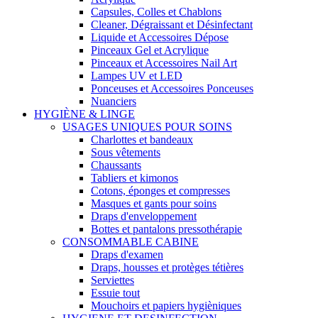
Capsules, Colles et Chablons
Cleaner, Dégraissant et Désinfectant
Liquide et Accessoires Dépose
Pinceaux Gel et Acrylique
Pinceaux et Accessoires Nail Art
Lampes UV et LED
Ponceuses et Accessoires Ponceuses
Nuanciers
HYGIÈNE & LINGE
USAGES UNIQUES POUR SOINS
Charlottes et bandeaux
Sous vêtements
Chaussants
Tabliers et kimonos
Cotons, éponges et compresses
Masques et gants pour soins
Draps d'enveloppement
Bottes et pantalons pressothérapie
CONSOMMABLE CABINE
Draps d'examen
Draps, housses et protèges tétières
Serviettes
Essuie tout
Mouchoirs et papiers hygièniques