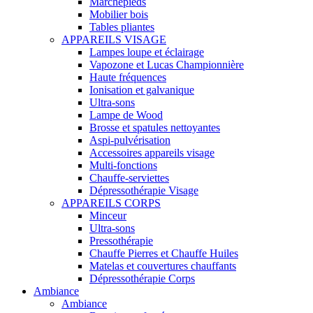
Marchepieds
Mobilier bois
Tables pliantes
APPAREILS VISAGE
Lampes loupe et éclairage
Vapozone et Lucas Championnière
Haute fréquences
Ionisation et galvanique
Ultra-sons
Lampe de Wood
Brosse et spatules nettoyantes
Aspi-pulvérisation
Accessoires appareils visage
Multi-fonctions
Chauffe-serviettes
Dépressothérapie Visage
APPAREILS CORPS
Minceur
Ultra-sons
Pressothérapie
Chauffe Pierres et Chauffe Huiles
Matelas et couvertures chauffants
Dépressothérapie Corps
Ambiance
Ambiance