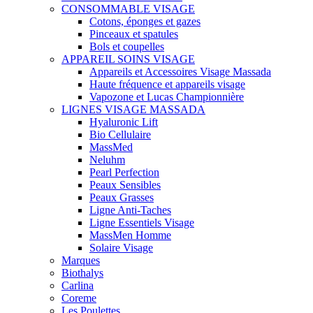
CONSOMMABLE VISAGE
Cotons, éponges et gazes
Pinceaux et spatules
Bols et coupelles
APPAREIL SOINS VISAGE
Appareils et Accessoires Visage Massada
Haute fréquence et appareils visage
Vapozone et Lucas Championnière
LIGNES VISAGE MASSADA
Hyaluronic Lift
Bio Cellulaire
MassMed
Neluhm
Pearl Perfection
Peaux Sensibles
Peaux Grasses
Ligne Anti-Taches
Ligne Essentiels Visage
MassMen Homme
Solaire Visage
Marques
Biothalys
Carlina
Coreme
Les Poulettes