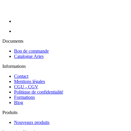
Perron Rigot, Dr Temt, Réfectocil, Ligne K, Juliana Nails... Nous
assurons la livraison de vos commandes en 24H sur toute la France
métropolitaine (hors Corse).
Documents
Bon de commande
Catalogue Aries
Informations
Contact
Mentions légales
CGU - CGV
Politique de confidentialité
Formations
Blog
Produits
Nouveaux produits