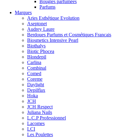
Bougies parfumées
Parfums
Marques
Aries Esthétique Evolution
Aseptonet
Audrey Laure
Berdoues Parfums et Cosmétiques Français
Biosmetics Intensive Pearl
Biothalys
Biotic Phocea
Blondepil
Carlina
Combinal
Comed
Coreme
Daylight
Depilflax
Hoka
JCH
JCH Respect
Juliana Nails
L.C.P Professionnel
Lacomes
LCI
Les Poulettes