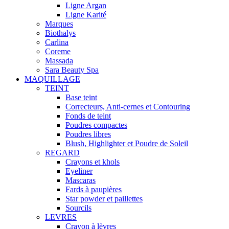
Ligne Argan
Ligne Karité
Marques
Biothalys
Carlina
Coreme
Massada
Sara Beauty Spa
MAQUILLAGE
TEINT
Base teint
Correcteurs, Anti-cernes et Contouring
Fonds de teint
Poudres compactes
Poudres libres
Blush, Highlighter et Poudre de Soleil
REGARD
Crayons et khols
Eyeliner
Mascaras
Fards à paupières
Star powder et paillettes
Sourcils
LEVRES
Crayon à lèvres