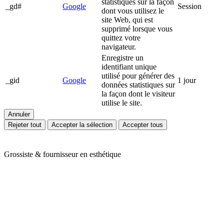
statistiques sur la façon
_gd#
Google
Session
dont vous utilisez le
site Web, qui est
supprimé lorsque vous
quittez votre
navigateur.
Enregistre un
identifiant unique
utilisé pour générer des
_gid
Google
1 jour
données statistiques sur
la façon dont le visiteur
utilise le site.
Annuler
Rejeter tout
Accepter la sélection
Accepter tous
Grossiste & fournisseur en esthétique
Ariès Esthétique vous accompagne depuis plus de 24 ans dans votre
quotidien de professionnels de l'esthétique et du bien-être. Nous
vous proposons une large gamme de produits en mobilier,
appareillage et consommable avec des prix toujours compétitifs. Nos
conseillères sont à votre écoute pour cibler vos besoins et y répondre
efficacement grâce à nos partenaires de renom : Massada, Carlina,