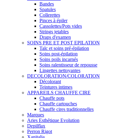
Bandes
Spatules
Collerettes
Pinces à épiler
Cassolettes/Pots vides
Strings jetables
Draps d'examen
SOINS PRE ET POST EPILATION
Talc et soins pré-épilation
Soins post-épilation
Soins poils incarnés
Soins ralentisseur de repousse
Lingettes nettoyantes
DECOLORATION/COLORATION
Décolorant
Teintures intimes
APPAREILS CHAUFFE CIRE
Chauffe pots
Chauffe cartouches
Chauffe cires traditionnelles
Marques
Aries Esthétique Evolution
Depilflax
Perron Rigot
Xanitalia