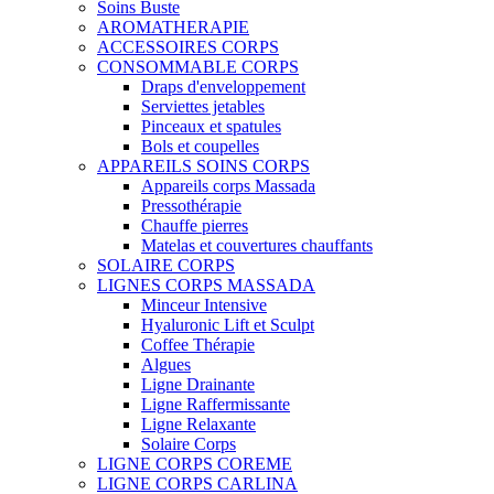
Soins Buste
AROMATHERAPIE
ACCESSOIRES CORPS
CONSOMMABLE CORPS
Draps d'enveloppement
Serviettes jetables
Pinceaux et spatules
Bols et coupelles
APPAREILS SOINS CORPS
Appareils corps Massada
Pressothérapie
Chauffe pierres
Matelas et couvertures chauffants
SOLAIRE CORPS
LIGNES CORPS MASSADA
Minceur Intensive
Hyaluronic Lift et Sculpt
Coffee Thérapie
Algues
Ligne Drainante
Ligne Raffermissante
Ligne Relaxante
Solaire Corps
LIGNE CORPS COREME
LIGNE CORPS CARLINA