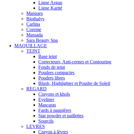
Ligne Argan
Ligne Karité
Marques
Biothalys
Carlina
Coreme
Massada
Sara Beauty Spa
MAQUILLAGE
TEINT
Base teint
Correcteurs, Anti-cernes et Contouring
Fonds de teint
Poudres compactes
Poudres libres
Blush, Highlighter et Poudre de Soleil
REGARD
Crayons et khols
Eyeliner
Mascaras
Fards à paupières
Star powder et paillettes
Sourcils
LEVRES
Crayon à lèvres