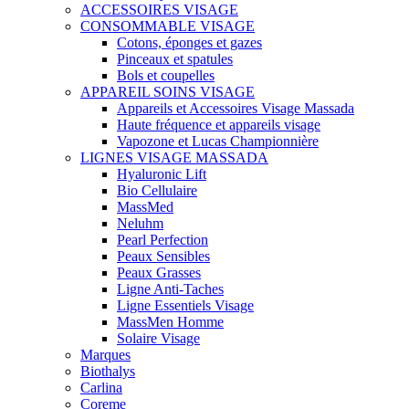
ACCESSOIRES VISAGE
CONSOMMABLE VISAGE
Cotons, éponges et gazes
Pinceaux et spatules
Bols et coupelles
APPAREIL SOINS VISAGE
Appareils et Accessoires Visage Massada
Haute fréquence et appareils visage
Vapozone et Lucas Championnière
LIGNES VISAGE MASSADA
Hyaluronic Lift
Bio Cellulaire
MassMed
Neluhm
Pearl Perfection
Peaux Sensibles
Peaux Grasses
Ligne Anti-Taches
Ligne Essentiels Visage
MassMen Homme
Solaire Visage
Marques
Biothalys
Carlina
Coreme