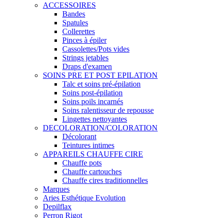
ACCESSOIRES
Bandes
Spatules
Collerettes
Pinces à épiler
Cassolettes/Pots vides
Strings jetables
Draps d'examen
SOINS PRE ET POST EPILATION
Talc et soins pré-épilation
Soins post-épilation
Soins poils incarnés
Soins ralentisseur de repousse
Lingettes nettoyantes
DECOLORATION/COLORATION
Décolorant
Teintures intimes
APPAREILS CHAUFFE CIRE
Chauffe pots
Chauffe cartouches
Chauffe cires traditionnelles
Marques
Aries Esthétique Evolution
Depilflax
Perron Rigot