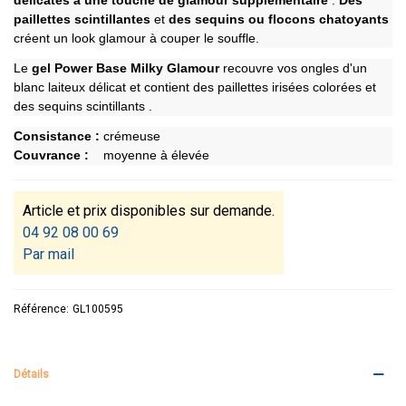
délicates à une touche de glamour supplémentaire
.
Des
paillettes scintillantes
et
des sequins ou flocons chatoyants
créent un look glamour à couper le souffle.
Le
gel Power Base Milky Glamour
recouvre vos ongles d'un
blanc laiteux délicat et contient des paillettes irisées colorées et
des sequins scintillants
.
Consistance :
crémeuse
Couvrance :
moyenne à élevée
Article et prix disponibles sur demande.
04 92 08 00 69
Par mail
Référence:
GL100595
Détails