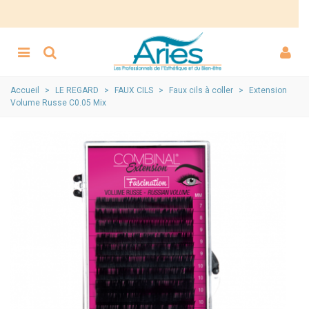
Accueil
>
LE REGARD
>
FAUX CILS
>
Faux cils à coller
>
Extension
Volume Russe C0.05 Mix